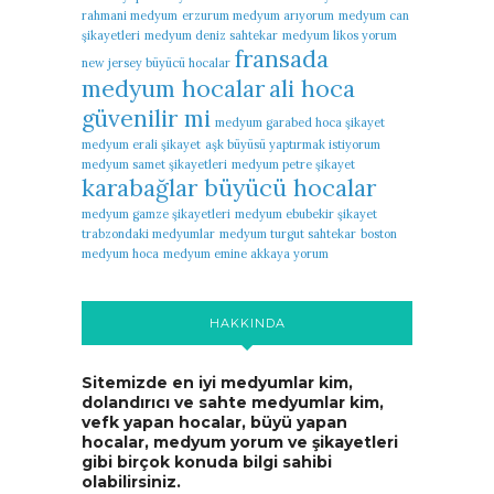
rahmani medyum
erzurum medyum arıyorum
medyum can
şikayetleri
medyum deniz sahtekar
medyum likos yorum
fransada
new jersey büyücü hocalar
medyum hocalar
ali hoca
güvenilir mi
medyum garabed hoca şikayet
medyum erali şikayet
aşk büyüsü yaptırmak istiyorum
medyum samet şikayetleri
medyum petre şikayet
karabağlar büyücü hocalar
medyum gamze şikayetleri
medyum ebubekir şikayet
trabzondaki medyumlar
medyum turgut sahtekar
boston
medyum hoca
medyum emine akkaya yorum
HAKKINDA
Sitemizde en iyi medyumlar kim,
dolandırıcı ve sahte medyumlar kim,
vefk yapan hocalar, büyü yapan
hocalar, medyum yorum ve şikayetleri
gibi birçok konuda bilgi sahibi
olabilirsiniz.