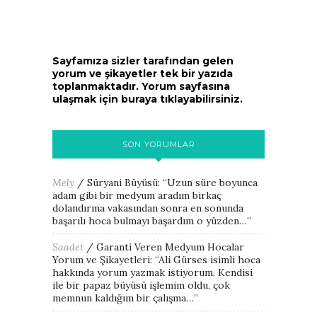
Sayfamıza sizler tarafından gelen
yorum ve şikayetler tek bir yazıda
toplanmaktadır. Yorum sayfasına
ulaşmak için buraya tıklayabilirsiniz.
SON YORUMLAR
Mely
/
Süryani Büyüsü
: “
Uzun süre boyunca
adam gibi bir medyum aradım birkaç
dolandırma vakasından sonra en sonunda
başarılı hoca bulmayı başardım o yüzden…
”
Saadet
/
Garanti Veren Medyum Hocalar
Yorum ve Şikayetleri
: “
Ali Gürses isimli hoca
hakkında yorum yazmak istiyorum. Kendisi
ile bir papaz büyüsü işlemim oldu, çok
memnun kaldığım bir çalışma…
”