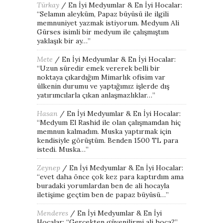
Türkay
/
En İyi Medyumlar & En İyi Hocalar
:
“
Selamın aleyküm, Papaz büyüsü ile ilgili
memnuniyet yazmak istiyorum. Medyum Ali
Gürses isimli bir medyum ile çalışmıştım
yaklaşık bir ay…
”
Mete
/
En İyi Medyumlar & En İyi Hocalar
:
“
Uzun süredir emek vererek belli bir
noktaya çıkardığım Mimarlık ofisim var
ülkenin durumu ve yaptığımız işlerde dış
yatırımcılarla çıkan anlaşmazlıklar…
”
Hasan
/
En İyi Medyumlar & En İyi Hocalar
:
“
Medyum El Rashid ile olan çalışmamdan hiç
memnun kalmadım. Muska yaptırmak için
kendisiyle görüştüm. Benden 1500 TL para
istedi. Muska…
”
Zeynep
/
En İyi Medyumlar & En İyi Hocalar
:
“
evet daha önce çok kez para kaptırdım ama
buradaki yorumlardan ben de ali hocayla
iletişime geçtim ben de papaz büyüsü…
”
Menderes
/
En İyi Medyumlar & En İyi
Hocalar
: “
Gercekten güvenilirmi ali hoca?
”