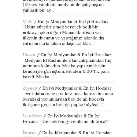
Gürses isimli bir medyum ile çalışmıştım
yaklaşık bir ay…
”
Mete
/
En İyi Medyumlar & En İyi Hocalar
:
“
Uzun süredir emek vererek belli bir
noktaya çıkardığım Mimarlık ofisim var
ülkenin durumu ve yaptığımız işlerde dış
yatırımcılarla çıkan anlaşmazlıklar…
”
Hasan
/
En İyi Medyumlar & En İyi Hocalar
:
“
Medyum El Rashid ile olan çalışmamdan hiç
memnun kalmadım. Muska yaptırmak için
kendisiyle görüştüm. Benden 1500 TL para
istedi. Muska…
”
Zeynep
/
En İyi Medyumlar & En İyi Hocalar
:
“
evet daha önce çok kez para kaptırdım ama
buradaki yorumlardan ben de ali hocayla
iletişime geçtim ben de papaz büyüsü…
”
Menderes
/
En İyi Medyumlar & En İyi
Hocalar
: “
Gercekten güvenilirmi ali hoca?
”
İsimsiz
/
En İyi Medyumlar & En İyi Hocalar
: