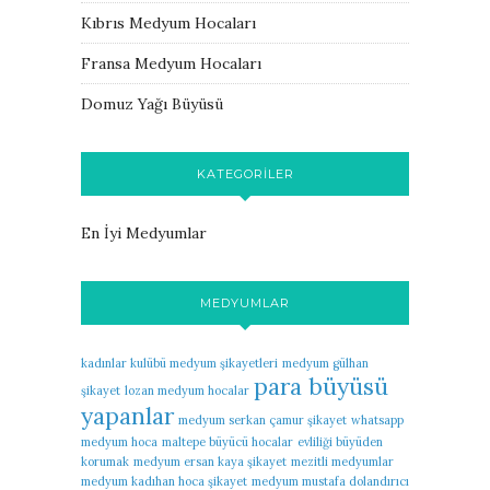
Kıbrıs Medyum Hocaları
Fransa Medyum Hocaları
Domuz Yağı Büyüsü
KATEGORILER
En İyi Medyumlar
MEDYUMLAR
kadınlar kulübü medyum şikayetleri
medyum gülhan
para büyüsü
şikayet
lozan medyum hocalar
yapanlar
medyum serkan çamur şikayet
whatsapp
medyum hoca
maltepe büyücü hocalar
evliliği büyüden
korumak
medyum ersan kaya şikayet
mezitli medyumlar
medyum kadıhan hoca şikayet
medyum mustafa dolandırıcı