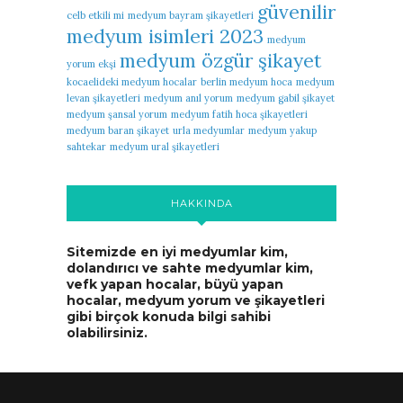
güvenilir
celb etkili mi
medyum bayram şikayetleri
medyum isimleri 2023
medyum
medyum özgür şikayet
yorum ekşi
kocaelideki medyum hocalar
berlin medyum hoca
medyum
levan şikayetleri
medyum anıl yorum
medyum gabil şikayet
medyum şansal yorum
medyum fatih hoca şikayetleri
medyum baran şikayet
urla medyumlar
medyum yakup
sahtekar
medyum ural şikayetleri
HAKKINDA
Sitemizde en iyi medyumlar kim,
dolandırıcı ve sahte medyumlar kim,
vefk yapan hocalar, büyü yapan
hocalar, medyum yorum ve şikayetleri
gibi birçok konuda bilgi sahibi
olabilirsiniz.