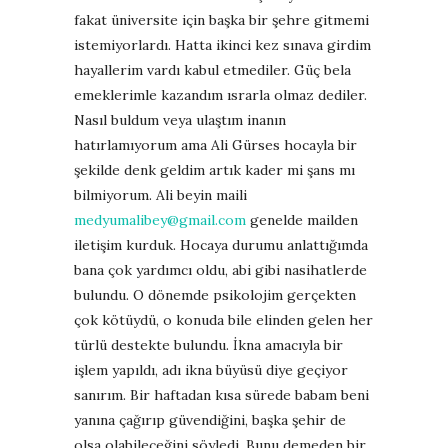
fakat üniversite için başka bir şehre gitmemi
istemiyorlardı. Hatta ikinci kez sınava girdim
hayallerim vardı kabul etmediler. Güç bela
emeklerimle kazandım ısrarla olmaz dediler.
Nasıl buldum veya ulaştım inanın
hatırlamıyorum ama Ali Gürses hocayla bir
şekilde denk geldim artık kader mi şans mı
bilmiyorum. Ali beyin maili
medyumalibey@gmail.com
genelde mailden
iletişim kurduk. Hocaya durumu anlattığımda
bana çok yardımcı oldu, abi gibi nasihatlerde
bulundu. O dönemde psikolojim gerçekten
çok kötüydü, o konuda bile elinden gelen her
türlü destekte bulundu. İkna amacıyla bir
işlem yapıldı, adı ikna büyüsü diye geçiyor
sanırım. Bir haftadan kısa sürede babam beni
yanına çağırıp güvendiğini, başka şehir de
olsa olabileceğini söyledi. Bunu demeden bir