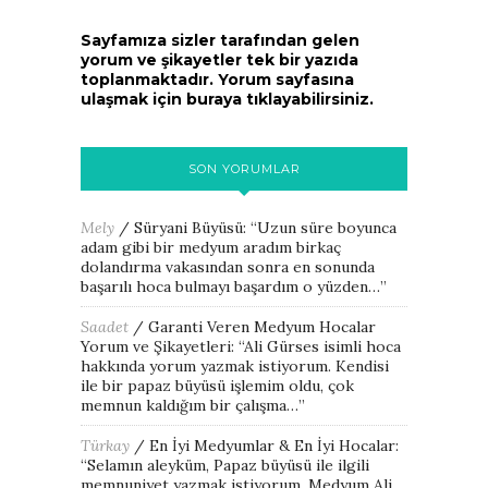
Sayfamıza sizler tarafından gelen
yorum ve şikayetler tek bir yazıda
toplanmaktadır. Yorum sayfasına
ulaşmak için buraya tıklayabilirsiniz.
SON YORUMLAR
Mely
/
Süryani Büyüsü
: “
Uzun süre boyunca
adam gibi bir medyum aradım birkaç
dolandırma vakasından sonra en sonunda
başarılı hoca bulmayı başardım o yüzden…
”
Saadet
/
Garanti Veren Medyum Hocalar
Yorum ve Şikayetleri
: “
Ali Gürses isimli hoca
hakkında yorum yazmak istiyorum. Kendisi
ile bir papaz büyüsü işlemim oldu, çok
memnun kaldığım bir çalışma…
”
Türkay
/
En İyi Medyumlar & En İyi Hocalar
:
“
Selamın aleyküm, Papaz büyüsü ile ilgili
memnuniyet yazmak istiyorum. Medyum Ali