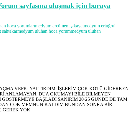
 Yorum sayfasına ulaşmak için buraya
an hoca yorumları
medyum ercüment şikayet
medyum ertuğrul
 sahtekar
medyum uluhan hoca yorum
medyum uluhan
AÇMA VEFKİ YAPTIRDIM. İŞLERİM ÇOK KÖTÜ GİDERKEN
ERİ ANLAMAYAN, DUA OKUMAYI BİLE BİLMEYEN
İ GÖSTERMEYE BAŞLADI SANIRIM 20-25 GÜNDE DE TAM
MADAN ÇOK MEMNUN KALDIM BUNDAN SONRA BİR
Ç GEREK YOK.