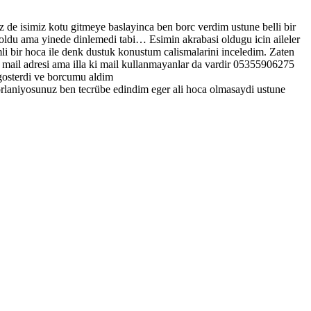
 de isimiz kotu gitmeye baslayinca ben borc verdim ustune belli bir
im oldu ama yinede dinlemedi tabi… Esimin akrabasi oldugu icin aileler
mli bir hoca ile denk dustuk konustum calismalarini inceledim. Zaten
mail adresi ama illa ki mail kullanmayanlar da vardir 05355906275
i gosterdi ve borcumu aldim
orlaniyosunuz ben tecrübe edindim eger ali hoca olmasaydi ustune