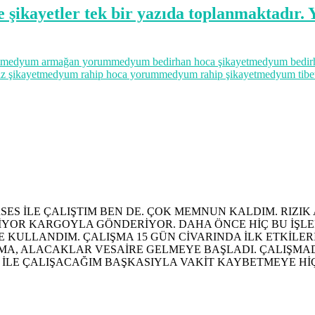
e şikayetler tek bir yazıda toplanmaktadır.
medyum armağan yorum
medyum bedirhan hoca şikayet
medyum bedirh
 şikayet
medyum rahip hoca yorum
medyum rahip şikayet
medyum tibet
ES İLE ÇALIŞTIM BEN DE. ÇOK MEMNUN KALDIM. RIZIK 
LİYOR KARGOYLA GÖNDERİYOR. DAHA ÖNCE HİÇ BU İŞL
 KULLANDIM. ÇALIŞMA 15 GÜN CİVARINDA İLK ETKİLER
 AŞAMA, ALACAKLAR VESAİRE GELMEYE BAŞLADI. ÇALIŞ
A İLE ÇALIŞACAĞIM BAŞKASIYLA VAKİT KAYBETMEYE Hİ