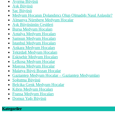
Ayırma Büyüsü
Aşk Büyüsü
Saç Büyüsü
Medyum Hocanın Dolandırıcı Olup Olmadığı Nasıl Anlaşılır?
Almanya Nürnberg Medyum Hocalar
Aşk Büyüsünün Çeşitleri
Bursa Medyum Hocaları
Antalya Medyum Hocaları
Samsun Medyum Hocaları
İstanbul Medyum Hocaları
Ankara Medyum Hocaları
Tekirdağ Medyum Hocaları
Eskişehir Medyum Hocaları
Lefkoşa Medyum Hocalar
Magosa Medyum Hocalar
Malatya Büyü Bozan Hocalar
Gaziantep Medyum Hocalar – Gaziantep Medyumları
Soğutma Büyüsü
Belçika Genk Medyum Hocalar
Kıbrıs Medyum Hocaları
Fransa Medyum Hocaları
Domuz Yağı Büyüsü
Kategoriler