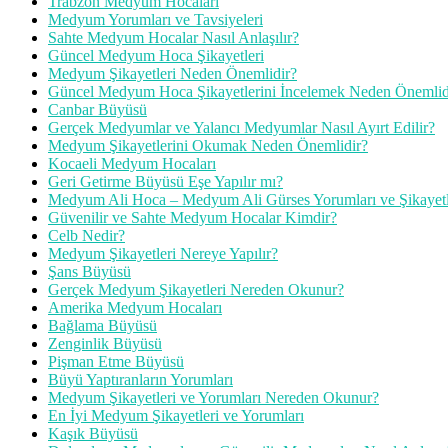
Trabzon Medyum Hocaları
Medyum Yorumları ve Tavsiyeleri
Sahte Medyum Hocalar Nasıl Anlaşılır?
Güncel Medyum Hoca Şikayetleri
Medyum Şikayetleri Neden Önemlidir?
Güncel Medyum Hoca Şikayetlerini İncelemek Neden Önemlid
Canbar Büyüsü
Gerçek Medyumlar ve Yalancı Medyumlar Nasıl Ayırt Edilir?
Medyum Şikayetlerini Okumak Neden Önemlidir?
Kocaeli Medyum Hocaları
Geri Getirme Büyüsü Eşe Yapılır mı?
Medyum Ali Hoca – Medyum Ali Gürses Yorumları ve Şikayetl
Güvenilir ve Sahte Medyum Hocalar Kimdir?
Celb Nedir?
Medyum Şikayetleri Nereye Yapılır?
Şans Büyüsü
Gerçek Medyum Şikayetleri Nereden Okunur?
Amerika Medyum Hocaları
Bağlama Büyüsü
Zenginlik Büyüsü
Pişman Etme Büyüsü
Büyü Yaptıranların Yorumları
Medyum Şikayetleri ve Yorumları Nereden Okunur?
En İyi Medyum Şikayetleri ve Yorumları
Kaşık Büyüsü