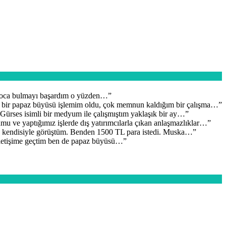
 hoca bulmayı başardım o yüzden…
”
e bir papaz büyüsü işlemim oldu, çok memnun kaldığım bir çalışma…
”
ürses isimli bir medyum ile çalışmıştım yaklaşık bir ay…
”
mu ve yaptığımız işlerde dış yatırımcılarla çıkan anlaşmazlıklar…
”
 kendisiyle görüştüm. Benden 1500 TL para istedi. Muska…
”
iletişime geçtim ben de papaz büyüsü…
”