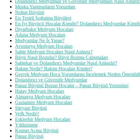
Dolandırıcı Medyumlar ve Güvenilir Medyumları Nasıl Anlarız
Muska Yaptıranların Yorumları
Nohut Büyüsü
En Tesirli Soğutma Büyüleri
En İyi Büyücü Hocalar Kimdir? Dolandırıcı Medyumlar Kimdi
Diyarbakır Medyum Hocaları
Adana Medyum Hocaları
Medyumlar Ne İş Yapar?
Avusturya Medyum Hocaları
Sahte Medyum Hocaları Nasıl Anlarız?
Büyü Nasıl Bozulur? Büyü Bozma Çalışmaları
Sahtekar ve Dolandırıcı Medyumlar Nasıl Anlaşılır?
Bakım Nedir? Bakım Hocaları Kimler?
Gerçek Medyum Hoca Yorumlarını İncelemek Neden Önemlidi
Dolandırıcı ve Güvenilir Medyumlar
Papaz Büyüsü Bozan Hocalar – Papaz Büyüsü Yorumları
Hatay Medyum Hocaları
Almanya Medyum Hocaları
Gaziantep Medyum Hocaları
Süryani Büyüsü
Vefk Nedir?
Eskişehir Medyum Hocaları
Yıldızname
Kısmet Açma Büyüsü
Papaz Büyüsü