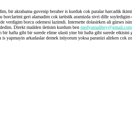
im, bir akrabama guvenip beraber is kurduk cok paralar harcadik ikimiz
rlu borclarimi geri alamadim cok tartistik aramizda sivri dille soyledig
 de verdigim borcu odemesi lazimdi. Internette dolasirken ali gürses isi
m dedim. Direkt mailden iletisim kurdum ben
medyumalibey@gmail.com
bir hafta gibi bir surede elime ulasti yine bir hafta gibi surede etkisin
 is yapmayin arkadaslar demek istiyorum yoksa paranizi alirken cok z