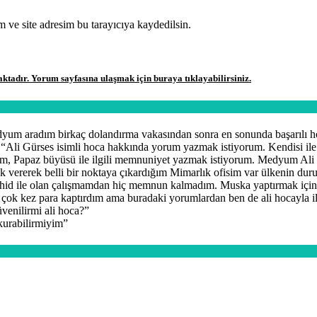
 ve site adresim bu tarayıcıya kaydedilsin.
aktadır. Yorum sayfasına ulaşmak için buraya tıklayabilirsiniz.
dyum aradım birkaç dolandırma vakasından sonra en sonunda başarılı
 “
Ali Gürses isimli hoca hakkında yorum yazmak istiyorum. Kendisi il
m, Papaz büyüsü ile ilgili memnuniyet yazmak istiyorum. Medyum Ali G
 vererek belli bir noktaya çıkardığım Mimarlık ofisim var ülkenin duru
d ile olan çalışmamdan hiç memnun kalmadım. Muska yaptırmak için
 çok kez para kaptırdım ama buradaki yorumlardan ben de ali hocayla 
venilirmi ali hoca?
”
 kurabilirmiyim
”