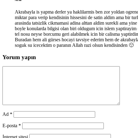
Akrabayla is yapma derler ya haklilarmis ben zor yoldan ogrend
miktar para verip kendisinin hissesini de satin aldim ama bir tu
arasinda tatsizlik cikmamasi adina alttan aldim surekli ama yine
boyle konularda bilgisi olan biri oldugum icin islem yaptirayi
tel nosu neyse borcumu geri alabilmek icin bir calisma yaptirdim 
Buradan hem ali gürses hocayi tavsiye ederim hem de akrabayla
soguk su icecektim o paranın Allah razi olsun kendisinden 🙂
Yorum yapın
Ad
*
E-posta
*
İnternet sitesi