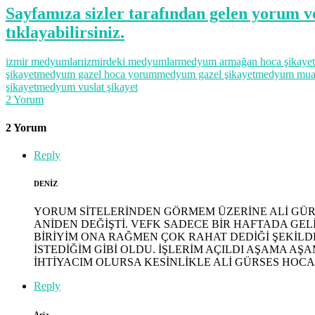
Sayfamıza sizler tarafından gelen yorum v
tıklayabilirsiniz.
izmir medyumları
izmirdeki medyumlar
medyum armağan hoca şikayet
şikayet
medyum gazel hoca yorum
medyum gazel şikayet
medyum muaz
şikayet
medyum vuslat şikayet
2
Yorum
2 Yorum
Reply
DENİZ
YORUM SİTELERİNDEN GÖRMEM ÜZERİNE ALİ GÜRS
ANİDEN DEĞİŞTİ. VEFK SADECE BİR HAFTADA GE
BİRİYİM ONA RAĞMEN ÇOK RAHAT DEDİĞİ ŞEKİLDE
İSTEDİĞİM GİBİ OLDU. İŞLERİM AÇILDI AŞAMA
İHTİYACIM OLURSA KESİNLİKLE ALİ GÜRSES HOC
Reply
Aria