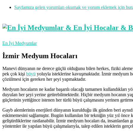
Sayfamıza gelen yorumları okumak ve yorum eklemek için buraya
En İyi Medyumlar
İzmir Medyum Hocaları
Manevi dünyanın ne derece güçlü olduğunu bilen herkes, fiziki aleme 
pek çok kişi
büyü
yoluyla isteklerine kavuşmaktadır. İzmir medyum hoc
çözülmesi için gereken her şeyi yapmaktadır.
Medyum hocaların ne kadar başarılı olacağı tamamen kullandıkları yönt
duyulan her şeyi yerine getirebilmektedir. Hiçbir medyum hocanın yap
güçlerinin yettiğince istenen her türlü büyü çalışmasını yerinen getirm
Gayb alemlerinin enerjileri dünyanın kurulduğu ilk günden beri aynı
eskimemesini sağlamıştır. Bugün kullanılan bir tekniğin yüz yıl önce 
geliştirdiklerine rastlanabilir. İzmir medyum hocaları da, insanlardan
yöntemler ile yapılan büyü çalışmalarıyla, talep edilen isteklerin gerç