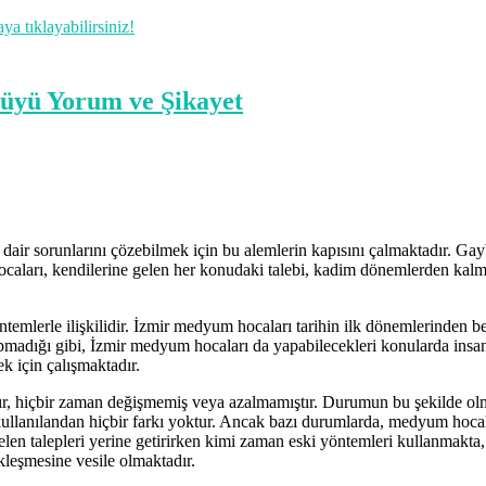
 tıklayabilirsiniz!
dair sorunlarını çözebilmek için bu alemlerin kapısını çalmaktadır. Ga
aları, kendilerine gelen her konudaki talebi, kadim dönemlerden kalma 
emlerle ilişkilidir. İzmir medyum hocaları tarihin ilk dönemlerinden be
madığı gibi, İzmir medyum hocaları da yapabilecekleri konularda insanl
ek için çalışmaktadır.
dır, hiçbir zaman değişmemiş veya azalmamıştır. Durumun bu şekilde ol
kullanılandan hiçbir farkı yoktur. Ancak bazı durumlarda, medyum hocala
 gelen talepleri yerine getirirken kimi zaman eski yöntemleri kullanmakta
ekleşmesine vesile olmaktadır.