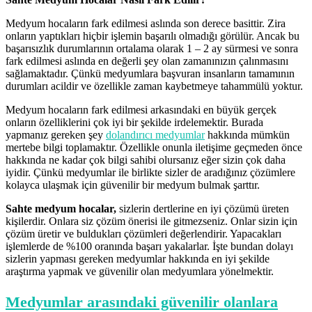
Medyum hocaların fark edilmesi aslında son derece basittir. Zira
onların yaptıkları hiçbir işlemin başarılı olmadığı görülür. Ancak bu
başarısızlık durumlarının ortalama olarak 1 – 2 ay sürmesi ve sonra
fark edilmesi aslında en değerli şey olan zamanınızın çalınmasını
sağlamaktadır. Çünkü medyumlara başvuran insanların tamamının
durumları acildir ve özellikle zaman kaybetmeye tahammülü yoktur.
Medyum hocaların fark edilmesi arkasındaki en büyük gerçek
onların özelliklerini çok iyi bir şekilde irdelemektir. Burada
yapmanız gereken şey
dolandırıcı medyumlar
hakkında mümkün
mertebe bilgi toplamaktır. Özellikle onunla iletişime geçmeden önce
hakkında ne kadar çok bilgi sahibi olursanız eğer sizin çok daha
iyidir. Çünkü medyumlar ile birlikte sizler de aradığınız çözümlere
kolayca ulaşmak için güvenilir bir medyum bulmak şarttır.
Sahte medyum hocalar,
sizlerin dertlerine en iyi çözümü üreten
kişilerdir. Onlara siz çözüm önerisi ile gitmezseniz. Onlar sizin için
çözüm üretir ve buldukları çözümleri değerlendirir. Yapacakları
işlemlerde de %100 oranında başarı yakalarlar. İşte bundan dolayı
sizlerin yapması gereken medyumlar hakkında en iyi şekilde
araştırma yapmak ve güvenilir olan medyumlara yönelmektir.
Medyumlar arasındaki güvenilir olanlara