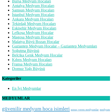
Bursa Medyum Hocaları
Antalya Medyum Hocaları
Samsun Medyum Hocaları
İstanbul Medyum Hocaları
Ankara Medyum Hocaları
Tekirdağ Medyum Hocaları
Eskişehir Medyum Hocaları
Lefkoşa Medyum Hocalar
Magosa Medyum Hocalar
Malatya Büyü Bozan Hocalar
Gaziantep Medyum Hocalar – Gaziantep Medyumları
Soğutma Büyüsü
Belçika Genk Medyum Hocalar
Kıbrıs Medyum Hocaları
Fransa Medyum Hocaları
Domuz Yağı Büyüsü
Kategoriler
En İyi Medyumlar
MEDYUMLAR
güvenilir medyum hoca isimleri
sonuç veren medyumlar
medyum