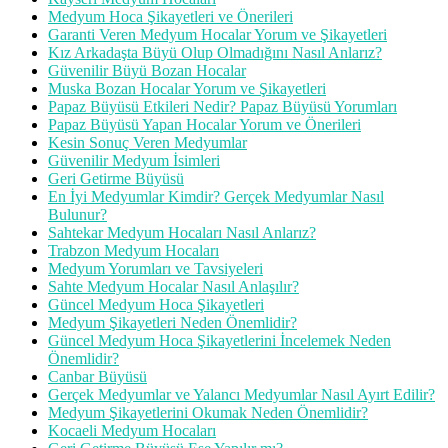
Medyum Hoca Şikayetleri ve Önerileri
Garanti Veren Medyum Hocalar Yorum ve Şikayetleri
Kız Arkadaşta Büyü Olup Olmadığını Nasıl Anlarız?
Güvenilir Büyü Bozan Hocalar
Muska Bozan Hocalar Yorum ve Şikayetleri
Papaz Büyüsü Etkileri Nedir? Papaz Büyüsü Yorumları
Papaz Büyüsü Yapan Hocalar Yorum ve Önerileri
Kesin Sonuç Veren Medyumlar
Güvenilir Medyum İsimleri
Geri Getirme Büyüsü
En İyi Medyumlar Kimdir? Gerçek Medyumlar Nasıl
Bulunur?
Sahtekar Medyum Hocaları Nasıl Anlarız?
Trabzon Medyum Hocaları
Medyum Yorumları ve Tavsiyeleri
Sahte Medyum Hocalar Nasıl Anlaşılır?
Güncel Medyum Hoca Şikayetleri
Medyum Şikayetleri Neden Önemlidir?
Güncel Medyum Hoca Şikayetlerini İncelemek Neden
Önemlidir?
Canbar Büyüsü
Gerçek Medyumlar ve Yalancı Medyumlar Nasıl Ayırt Edilir?
Medyum Şikayetlerini Okumak Neden Önemlidir?
Kocaeli Medyum Hocaları