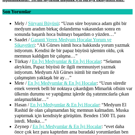
Son Yorumlar
Mely
/
Süryani Büyüsü
: “
Uzun süre boyunca adam gibi bir
medyum aradım birkaç dolandırma vakasından sonra en
sonunda başarılı hoca bulmayı başardım o yüzden…
”
Saadet
/
Garanti Veren Medyum Hocalar Yorum ve
Şikayetleri
: “
Ali Gürses isimli hoca hakkında yorum yazmak
istiyorum. Kendisi ile bir papaz büyüsü işlemim oldu, çok
memnun kaldığım bir çalışma…
”
Türkay
/
En İyi Medyumlar & En İyi Hocalar
: “
Selamın
aleyküm, Papaz büyüsü ile ilgili memnuniyet yazmak
istiyorum. Medyum Ali Gürses isimli bir medyum ile
çalışmıştım yaklaşık bir ay…
”
Mete
/
En İyi Medyumlar & En İyi Hocalar
: “
Uzun süredir
emek vererek belli bir noktaya çıkardığım Mimarlık ofisim var
ülkenin durumu ve yaptığımız işlerde dış yatırımcılarla çıkan
anlaşmazlıklar…
”
Hasan
/
En İyi Medyumlar & En İyi Hocalar
: “
Medyum El
Rashid ile olan çalışmamdan hiç memnun kalmadım. Muska
yaptırmak için kendisiyle görüştüm. Benden 1500 TL para
istedi. Muska…
”
Zeynep
/
En İyi Medyumlar & En İyi Hocalar
: “
evet daha
önce çok kez para kaptırdım ama buradaki yorumlardan ben