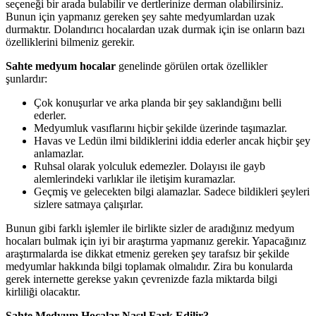
seçeneği bir arada bulabilir ve dertlerinize derman olabilirsiniz.
Bunun için yapmanız gereken şey sahte medyumlardan uzak
durmaktır. Dolandırıcı hocalardan uzak durmak için ise onların bazı
özelliklerini bilmeniz gerekir.
Sahte medyum hocalar
genelinde görülen ortak özellikler
şunlardır:
Çok konuşurlar ve arka planda bir şey saklandığını belli
ederler.
Medyumluk vasıflarını hiçbir şekilde üzerinde taşımazlar.
Havas ve Ledün ilmi bildiklerini iddia ederler ancak hiçbir şey
anlamazlar.
Ruhsal olarak yolculuk edemezler. Dolayısı ile gayb
alemlerindeki varlıklar ile iletişim kuramazlar.
Geçmiş ve gelecekten bilgi alamazlar. Sadece bildikleri şeyleri
sizlere satmaya çalışırlar.
Bunun gibi farklı işlemler ile birlikte sizler de aradığınız medyum
hocaları bulmak için iyi bir araştırma yapmanız gerekir. Yapacağınız
araştırmalarda ise dikkat etmeniz gereken şey tarafsız bir şekilde
medyumlar hakkında bilgi toplamak olmalıdır. Zira bu konularda
gerek internette gerekse yakın çevrenizde fazla miktarda bilgi
kirliliği olacaktır.
Sahte Medyum Hocalar Nasıl Fark Edilir?