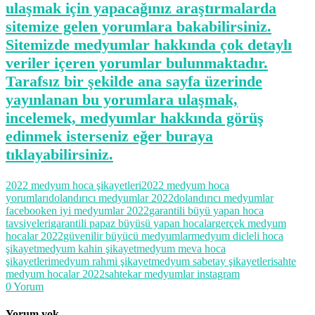
ulaşmak için yapacağınız araştırmalarda
sitemize gelen yorumlara bakabilirsiniz.
Sitemizde medyumlar hakkında çok detaylı
veriler içeren yorumlar bulunmaktadır.
Tarafsız bir şekilde ana sayfa üzerinde
yayınlanan bu yorumlara ulaşmak,
incelemek, medyumlar hakkında görüş
edinmek isterseniz eğer buraya
tıklayabilirsiniz.
2022 medyum hoca şikayetleri
2022 medyum hoca
yorumları
dolandırıcı medyumlar 2022
dolandırıcı medyumlar
facebook
en iyi medyumlar 2022
garantili büyü yapan hoca
tavsiyeleri
garantili papaz büyüsü yapan hocalar
gerçek medyum
hocalar 2022
güvenilir büyücü medyumlar
medyum dicleli hoca
şikayet
medyum kahin şikayet
medyum meva hoca
şikayetleri
medyum rahmi şikayet
medyum sabetay şikayetleri
sahte
medyum hocalar 2022
sahtekar medyumlar instagram
0
Yorum
Yorum yok