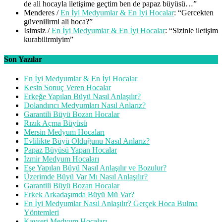
de ali hocayla iletişime geçtim ben de papaz büyüsü…
”
Menderes
/
En İyi Medyumlar & En İyi Hocalar
: “
Gercekten
güvenilirmi ali hoca?
”
İsimsiz
/
En İyi Medyumlar & En İyi Hocalar
: “
Sizinle iletişim
kurabilirmiyim
”
Son Yazılar
En İyi Medyumlar & En İyi Hocalar
Kesin Sonuç Veren Hocalar
Erkeğe Yapılan Büyü Nasıl Anlaşılır?
Dolandırıcı Medyumları Nasıl Anlarız?
Garantili Büyü Bozan Hocalar
Rızık Açma Büyüsü
Mersin Medyum Hocaları
Evlilikte Büyü Olduğunu Nasıl Anlarız?
Papaz Büyüsü Yapan Hocalar
İzmir Medyum Hocaları
Eşe Yapılan Büyü Nasıl Anlaşılır ve Bozulur?
Üzerimde Büyü Var Mı Nasıl Anlaşılır?
Garantili Büyü Bozan Hocalar
Erkek Arkadaşımda Büyü Mü Var?
En İyi Medyumlar Nasıl Anlaşılır? Gerçek Hoca Bulma
Yöntemleri
Kayseri Medyum Hocaları