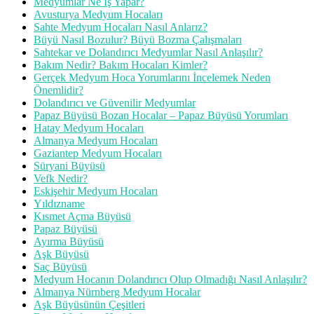
Medyumlar Ne İş Yapar?
Avusturya Medyum Hocaları
Sahte Medyum Hocaları Nasıl Anlarız?
Büyü Nasıl Bozulur? Büyü Bozma Çalışmaları
Sahtekar ve Dolandırıcı Medyumlar Nasıl Anlaşılır?
Bakım Nedir? Bakım Hocaları Kimler?
Gerçek Medyum Hoca Yorumlarını İncelemek Neden
Önemlidir?
Dolandırıcı ve Güvenilir Medyumlar
Papaz Büyüsü Bozan Hocalar – Papaz Büyüsü Yorumları
Hatay Medyum Hocaları
Almanya Medyum Hocaları
Gaziantep Medyum Hocaları
Süryani Büyüsü
Vefk Nedir?
Eskişehir Medyum Hocaları
Yıldızname
Kısmet Açma Büyüsü
Papaz Büyüsü
Ayırma Büyüsü
Aşk Büyüsü
Saç Büyüsü
Medyum Hocanın Dolandırıcı Olup Olmadığı Nasıl Anlaşılır?
Almanya Nürnberg Medyum Hocalar
Aşk Büyüsünün Çeşitleri