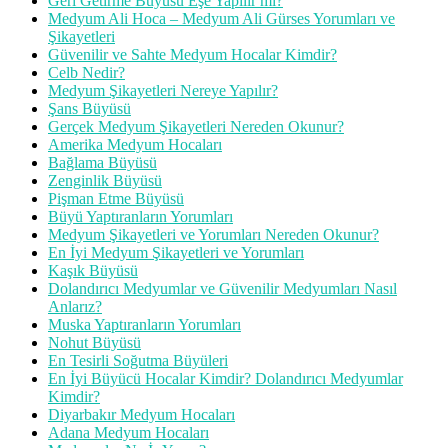
Geri Getirme Büyüsü Eşe Yapılır mı?
Medyum Ali Hoca – Medyum Ali Gürses Yorumları ve
Şikayetleri
Güvenilir ve Sahte Medyum Hocalar Kimdir?
Celb Nedir?
Medyum Şikayetleri Nereye Yapılır?
Şans Büyüsü
Gerçek Medyum Şikayetleri Nereden Okunur?
Amerika Medyum Hocaları
Bağlama Büyüsü
Zenginlik Büyüsü
Pişman Etme Büyüsü
Büyü Yaptıranların Yorumları
Medyum Şikayetleri ve Yorumları Nereden Okunur?
En İyi Medyum Şikayetleri ve Yorumları
Kaşık Büyüsü
Dolandırıcı Medyumlar ve Güvenilir Medyumları Nasıl
Anlarız?
Muska Yaptıranların Yorumları
Nohut Büyüsü
En Tesirli Soğutma Büyüleri
En İyi Büyücü Hocalar Kimdir? Dolandırıcı Medyumlar
Kimdir?
Diyarbakır Medyum Hocaları
Adana Medyum Hocaları