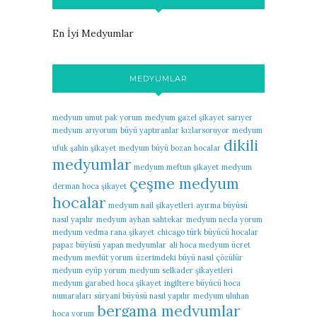
En İyi Medyumlar
MEDYUMLAR
medyum umut pak yorum
medyum gazel şikayet
sarıyer
medyum arıyorum
büyü yaptıranlar kızlarsoruyor
medyum
dikili
ufuk şahin şikayet
medyum büyü bozan hocalar
medyumlar
medyum meftun şikayet
medyum
çeşme medyum
derman hoca şikayet
hocalar
medyum nail şikayetleri
ayırma büyüsü
nasıl yapılır
medyum ayhan sahtekar
medyum necla yorum
medyum vedma rana şikayet
chicago türk büyücü hocalar
papaz büyüsü yapan medyumlar
ali hoca medyum ücret
medyum mevlüt yorum
üzerimdeki büyü nasıl çözülür
medyum eyüp yorum
medyum selkader şikayetleri
medyum garabed hoca şikayet
ingiltere büyücü hoca
numaraları
süryani büyüsü nasıl yapılır
medyum uluhan
bergama medyumlar
hoca yorum