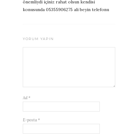
önemliydi içiniz rahat olsun kendisi
konusunda 05355906275 ali beyin telefonu
YORUM YAPIN
Ad
*
E-posta
*