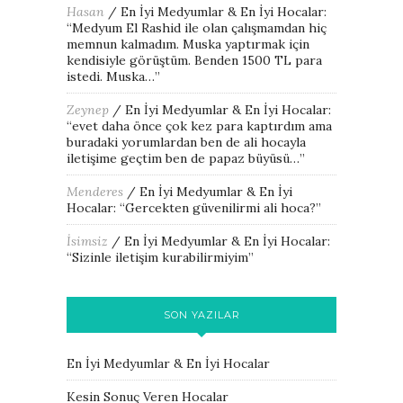
Hasan
/
En İyi Medyumlar & En İyi Hocalar
:
“
Medyum El Rashid ile olan çalışmamdan hiç
memnun kalmadım. Muska yaptırmak için
kendisiyle görüştüm. Benden 1500 TL para
istedi. Muska…
”
Zeynep
/
En İyi Medyumlar & En İyi Hocalar
:
“
evet daha önce çok kez para kaptırdım ama
buradaki yorumlardan ben de ali hocayla
iletişime geçtim ben de papaz büyüsü…
”
Menderes
/
En İyi Medyumlar & En İyi
Hocalar
: “
Gercekten güvenilirmi ali hoca?
”
İsimsiz
/
En İyi Medyumlar & En İyi Hocalar
:
“
Sizinle iletişim kurabilirmiyim
”
SON YAZILAR
En İyi Medyumlar & En İyi Hocalar
Kesin Sonuç Veren Hocalar