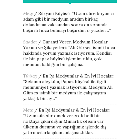
Mely
/
Süryani Büyüsü
: “
Uzun süre boyunca
adam gibi bir medyum aradım birkaç
dolandırma vakasından sonra en sonunda
başarılı hoca bulmayı başardım o yüzden…
”
Saadet
/
Garanti Veren Medyum Hocalar
Yorum ve Şikayetleri
: “
Ali Gürses isimli hoca
hakkında yorum yazmak istiyorum. Kendisi
ile bir papaz büyüsü işlemim oldu, çok
memnun kaldığım bir çalışma…
”
Türkay
/
En İyi Medyumlar & En İyi Hocalar
:
“
Selamın aleyküm, Papaz büyüsü ile ilgili
memnuniyet yazmak istiyorum. Medyum Ali
Gürses isimli bir medyum ile çalışmıştım
yaklaşık bir ay…
”
Mete
/
En İyi Medyumlar & En İyi Hocalar
:
“
Uzun süredir emek vererek belli bir
noktaya çıkardığım Mimarlık ofisim var
ülkenin durumu ve yaptığımız işlerde dış
yatırımcılarla çıkan anlaşmazlıklar…
”