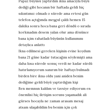
Papaz büyüsü yaptırdım ikna amacıyla büyü
dediği gibi hocanın bir haftada geldi hiç
sıkıntımız olmadı o sürede ama ertesi gün
telefon açtığımda meşgul çaldı hemen 15
dakika sonra hoca bana geri döndü o sırada
korkmadım desem yalan olur ama dönünce
bana içim rahatladı büyünün kullanımını
detaylıca anlattı
Ikna edilmesi gereken kişinin evine koydum
bana 21 güne kadar tutacağını söylemişti ama
daha kısa sürede sonuç verdi ne kadar sürdü
hatırlamıyorum sanırım bir haftayı bulmadı
birden bire ikna oldu yani aniden benim
dediğime geldi büyü yaptırdığım kişi
Ben memnun kaldım ve tavsiye ediyorum en
önemlisi hiç iletişim sorunu yaşamadık ali
gürses hocayla ne zaman arasam mesaj
atsam ulaşabildim bu benim için çok