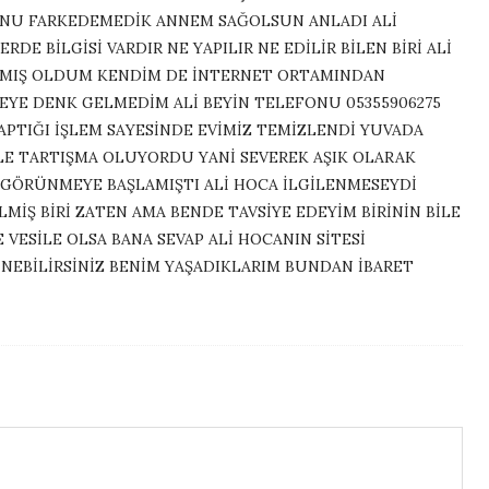
BUNU FARKEDEMEDİK ANNEM SAĞOLSUN ANLADI ALİ
DE BİLGİSİ VARDIR NE YAPILIR NE EDİLİR BİLEN BİRİ ALİ
IMIŞ OLDUM KENDİM DE İNTERNET ORTAMINDAN
EYE DENK GELMEDİM ALİ BEYİN TELEFONU 05355906275
APTIĞI İŞLEM SAYESİNDE EVİMİZ TEMİZLENDİ YUVADA
E TARTIŞMA OLUYORDU YANİ SEVEREK AŞIK OLARAK
 GÖRÜNMEYE BAŞLAMIŞTI ALİ HOCA İLGİLENMESEYDİ
MİŞ BİRİ ZATEN AMA BENDE TAVSİYE EDEYİM BİRİNİN BİLE
 VESİLE OLSA BANA SEVAP ALİ HOCANIN SİTESİ
EBİLİRSİNİZ BENİM YAŞADIKLARIM BUNDAN İBARET