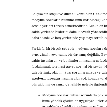
Belçika’nın küçük ve düzenli kenti olan Genk me
medyum hocaların bulunmasının zor olacağı kon
sessiz yerleri tercih etmektedirler. Bunun en 
sakin yerlerde hislerini daha kuvvetli yönetebi
daha sessiz ve boş yerlerinde yaşamayı tercih e
Farklı farklı birçok sebeple medyum hocalara d
ayıp, günah veya yanlış bir davranış değildir. Ga
sahip insanlardır ve bu ilimlerini insanların fay
faydalanmak istemesi gayet normal bir şeydir. Hay
taleplerimiz olabilir. Bazı sorunlarımızda ve t
medyum hocalar
insanlara birçok konuda yardı
olarak bilmiyorsanız, genellikle nelerle ilgilendik
Medyum hocalar ruhsal sorunlarla çok sık 
buna yönelik çözümler uygulayabilirler. A
aracılığıyla sürekli aktarılmasını sağlayar