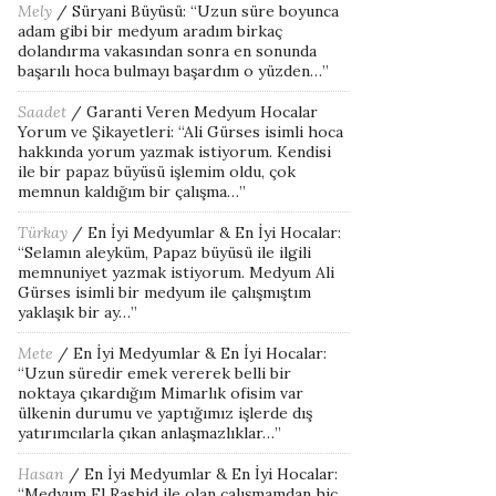
Mely
/
Süryani Büyüsü
: “
Uzun süre boyunca
adam gibi bir medyum aradım birkaç
dolandırma vakasından sonra en sonunda
başarılı hoca bulmayı başardım o yüzden…
”
Saadet
/
Garanti Veren Medyum Hocalar
Yorum ve Şikayetleri
: “
Ali Gürses isimli hoca
hakkında yorum yazmak istiyorum. Kendisi
ile bir papaz büyüsü işlemim oldu, çok
memnun kaldığım bir çalışma…
”
Türkay
/
En İyi Medyumlar & En İyi Hocalar
:
“
Selamın aleyküm, Papaz büyüsü ile ilgili
memnuniyet yazmak istiyorum. Medyum Ali
Gürses isimli bir medyum ile çalışmıştım
yaklaşık bir ay…
”
Mete
/
En İyi Medyumlar & En İyi Hocalar
:
“
Uzun süredir emek vererek belli bir
noktaya çıkardığım Mimarlık ofisim var
ülkenin durumu ve yaptığımız işlerde dış
yatırımcılarla çıkan anlaşmazlıklar…
”
Hasan
/
En İyi Medyumlar & En İyi Hocalar
:
“
Medyum El Rashid ile olan çalışmamdan hiç