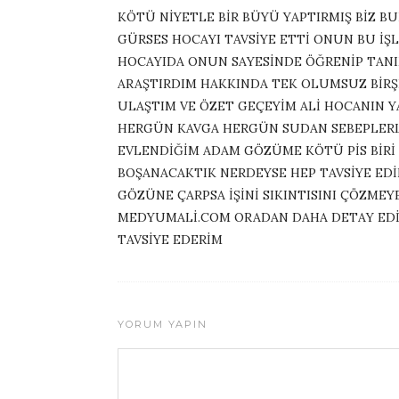
KÖTÜ NİYETLE BİR BÜYÜ YAPTIRMIŞ BİZ 
GÜRSES HOCAYI TAVSİYE ETTİ ONUN BU İŞLER
HOCAYIDA ONUN SAYESİNDE ÖĞRENİP TAN
ARAŞTIRDIM HAKKINDA TEK OLUMSUZ BİRŞ
ULAŞTIM VE ÖZET GEÇEYİM ALİ HOCANIN Y
HERGÜN KAVGA HERGÜN SUDAN SEBEPLERL
EVLENDİĞİM ADAM GÖZÜME KÖTÜ PİS BİRİ
BOŞANACAKTIK NERDEYSE HEP TAVSİYE EDİL
GÖZÜNE ÇARPSA İŞİNİ SIKINTISINI ÇÖZMEYE
MEDYUMALİ.COM ORADAN DAHA DETAY EDİN
TAVSİYE EDERİM
YORUM YAPIN