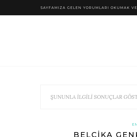
SAYFAMIZA GELEN YORUMLARI OKUMAK VE 
ŞUNUNLA İLGİLİ SONUÇLAR GÖST
E
BELÇIKA GE