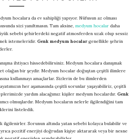
dyum hocalara da ev sahipliği yapıyor. Nüfusun az olması
usunda sizi yanıltmasın. Tam aksine,
medyum hocalar
daha
büyük sebebi şehirlerdeki negatif atmosferden uzak olup sessiz
lmek istemeleridir.
Genk medyum hocalar
genellikle şehrin
derler.
anışma ihtiyacı hissedebilirsiniz. Medyum hocalara danışmak
yet olağan bir şeydir. Medyum hocalar doğuştan çeşitli ilimlere
dasına kullanmayı amaçlarlar. Sizlerin de bu ilimlerden
atımızın her aşamasında çeşitli sorunlar yaşayabiliriz, çeşitli
aleplerimizde yardım alacağımız kişiler medyum hocalardır.
Genk
mcı olmuşlardır. Medyum hocaların nelerle ilgilendiğini tam
lerini listeledik.
ilgilenirler. Sorunun altında yatan sebebi kolayca bulabilir ve
yrıca pozitif enerjiyi doğrudan kişiye aktararak veya bir nesne
ak negatif enerjiden arındırabilirler.