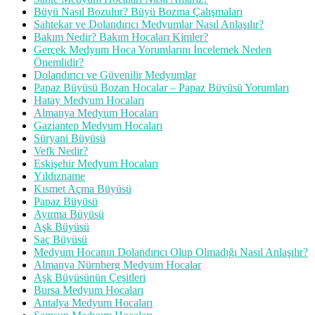
Büyü Nasıl Bozulur? Büyü Bozma Çalışmaları
Sahtekar ve Dolandırıcı Medyumlar Nasıl Anlaşılır?
Bakım Nedir? Bakım Hocaları Kimler?
Gerçek Medyum Hoca Yorumlarını İncelemek Neden
Önemlidir?
Dolandırıcı ve Güvenilir Medyumlar
Papaz Büyüsü Bozan Hocalar – Papaz Büyüsü Yorumları
Hatay Medyum Hocaları
Almanya Medyum Hocaları
Gaziantep Medyum Hocaları
Süryani Büyüsü
Vefk Nedir?
Eskişehir Medyum Hocaları
Yıldızname
Kısmet Açma Büyüsü
Papaz Büyüsü
Ayırma Büyüsü
Aşk Büyüsü
Saç Büyüsü
Medyum Hocanın Dolandırıcı Olup Olmadığı Nasıl Anlaşılır?
Almanya Nürnberg Medyum Hocalar
Aşk Büyüsünün Çeşitleri
Bursa Medyum Hocaları
Antalya Medyum Hocaları