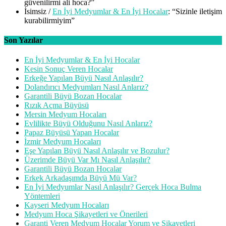
güvenilirmi ali hoca?
”
İsimsiz
/
En İyi Medyumlar & En İyi Hocalar
: “
Sizinle iletişim
kurabilirmiyim
”
Son Yazılar
En İyi Medyumlar & En İyi Hocalar
Kesin Sonuç Veren Hocalar
Erkeğe Yapılan Büyü Nasıl Anlaşılır?
Dolandırıcı Medyumları Nasıl Anlarız?
Garantili Büyü Bozan Hocalar
Rızık Açma Büyüsü
Mersin Medyum Hocaları
Evlilikte Büyü Olduğunu Nasıl Anlarız?
Papaz Büyüsü Yapan Hocalar
İzmir Medyum Hocaları
Eşe Yapılan Büyü Nasıl Anlaşılır ve Bozulur?
Üzerimde Büyü Var Mı Nasıl Anlaşılır?
Garantili Büyü Bozan Hocalar
Erkek Arkadaşımda Büyü Mü Var?
En İyi Medyumlar Nasıl Anlaşılır? Gerçek Hoca Bulma
Yöntemleri
Kayseri Medyum Hocaları
Medyum Hoca Şikayetleri ve Önerileri
Garanti Veren Medyum Hocalar Yorum ve Şikayetleri