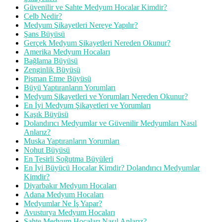
Güvenilir ve Sahte Medyum Hocalar Kimdir?
Celb Nedir?
Medyum Şikayetleri Nereye Yapılır?
Şans Büyüsü
Gerçek Medyum Şikayetleri Nereden Okunur?
Amerika Medyum Hocaları
Bağlama Büyüsü
Zenginlik Büyüsü
Pişman Etme Büyüsü
Büyü Yaptıranların Yorumları
Medyum Şikayetleri ve Yorumları Nereden Okunur?
En İyi Medyum Şikayetleri ve Yorumları
Kaşık Büyüsü
Dolandırıcı Medyumlar ve Güvenilir Medyumları Nasıl
Anlarız?
Muska Yaptıranların Yorumları
Nohut Büyüsü
En Tesirli Soğutma Büyüleri
En İyi Büyücü Hocalar Kimdir? Dolandırıcı Medyumlar
Kimdir?
Diyarbakır Medyum Hocaları
Adana Medyum Hocaları
Medyumlar Ne İş Yapar?
Avusturya Medyum Hocaları
Sahte Medyum Hocaları Nasıl Anlarız?