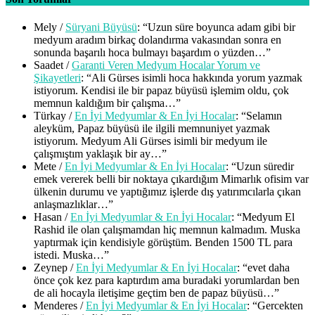
Mely
/
Süryani Büyüsü
: “
Uzun süre boyunca adam gibi bir
medyum aradım birkaç dolandırma vakasından sonra en
sonunda başarılı hoca bulmayı başardım o yüzden…
”
Saadet
/
Garanti Veren Medyum Hocalar Yorum ve
Şikayetleri
: “
Ali Gürses isimli hoca hakkında yorum yazmak
istiyorum. Kendisi ile bir papaz büyüsü işlemim oldu, çok
memnun kaldığım bir çalışma…
”
Türkay
/
En İyi Medyumlar & En İyi Hocalar
: “
Selamın
aleyküm, Papaz büyüsü ile ilgili memnuniyet yazmak
istiyorum. Medyum Ali Gürses isimli bir medyum ile
çalışmıştım yaklaşık bir ay…
”
Mete
/
En İyi Medyumlar & En İyi Hocalar
: “
Uzun süredir
emek vererek belli bir noktaya çıkardığım Mimarlık ofisim var
ülkenin durumu ve yaptığımız işlerde dış yatırımcılarla çıkan
anlaşmazlıklar…
”
Hasan
/
En İyi Medyumlar & En İyi Hocalar
: “
Medyum El
Rashid ile olan çalışmamdan hiç memnun kalmadım. Muska
yaptırmak için kendisiyle görüştüm. Benden 1500 TL para
istedi. Muska…
”
Zeynep
/
En İyi Medyumlar & En İyi Hocalar
: “
evet daha
önce çok kez para kaptırdım ama buradaki yorumlardan ben
de ali hocayla iletişime geçtim ben de papaz büyüsü…
”
Menderes
/
En İyi Medyumlar & En İyi Hocalar
: “
Gercekten