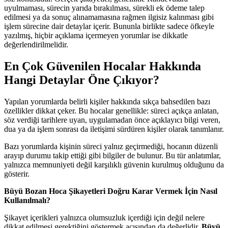
uyulmaması, sürecin yarıda bırakılması, sürekli ek ödeme talep
edilmesi ya da sonuç alınamamasına rağmen ilgisiz kalınması gibi
işlem sürecine dair detaylar içerir. Bununla birlikte sadece öfkeyle
yazılmış, hiçbir açıklama içermeyen yorumlar ise dikkatle
değerlendirilmelidir.
En Çok Güvenilen Hocalar Hakkında
Hangi Detaylar Öne Çıkıyor?
Yapılan yorumlarda belirli kişiler hakkında sıkça bahsedilen bazı
özellikler dikkat çeker. Bu hocalar genellikle: süreci açıkça anlatan,
söz verdiği tarihlere uyan, uygulamadan önce açıklayıcı bilgi veren,
dua ya da işlem sonrası da iletişimi sürdüren kişiler olarak tanımlanır.
Bazı yorumlarda kişinin süreci yalnız geçirmediği, hocanın düzenli
arayıp durumu takip ettiği gibi bilgiler de bulunur. Bu tür anlatımlar,
yalnızca memnuniyeti değil karşılıklı güvenin kurulmuş olduğunu da
gösterir.
Büyü Bozan Hoca Şikayetleri Doğru Karar Vermek İçin Nasıl
Kullanılmalı?
Şikayet içerikleri yalnızca olumsuzluk içerdiği için değil nelere
dikkat edilmesi gerektiğini göstermek açısından da değerlidir.
Büyü