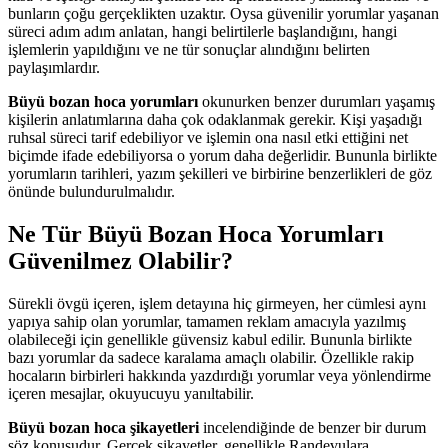
bunların çoğu gerçeklikten uzaktır. Oysa güvenilir yorumlar yaşanan
süreci adım adım anlatan, hangi belirtilerle başlandığını, hangi
işlemlerin yapıldığını ve ne tür sonuçlar alındığını belirten
paylaşımlardır.
Büyü bozan hoca yorumları
okunurken benzer durumları yaşamış
kişilerin anlatımlarına daha çok odaklanmak gerekir. Kişi yaşadığı
ruhsal süreci tarif edebiliyor ve işlemin ona nasıl etki ettiğini net
biçimde ifade edebiliyorsa o yorum daha değerlidir. Bununla birlikte
yorumların tarihleri, yazım şekilleri ve birbirine benzerlikleri de göz
önünde bulundurulmalıdır.
Ne Tür Büyü Bozan Hoca Yorumları
Güvenilmez Olabilir?
Sürekli övgü içeren, işlem detayına hiç girmeyen, her cümlesi aynı
yapıya sahip olan yorumlar, tamamen reklam amacıyla yazılmış
olabileceği için genellikle güvensiz kabul edilir. Bununla birlikte
bazı yorumlar da sadece karalama amaçlı olabilir. Özellikle rakip
hocaların birbirleri hakkında yazdırdığı yorumlar veya yönlendirme
içeren mesajlar, okuyucuyu yanıltabilir.
Büyü bozan hoca şikayetleri
incelendiğinde de benzer bir durum
söz konusudur. Gerçek şikayetler, genellikle Randevulara