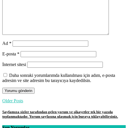
Ad
*
E-posta
*
İnternet sitesi
Daha sonraki yorumlarımda kullanılması için adım, e-posta
adresim ve site adresim bu tarayıcıya kaydedilsin.
Older Posts
Sayfamıza sizler tarafından gelen yorum ve şikayetler tek bir yazıda
toplanmaktadır. Yorum sayfasına ulaşmak için buraya tıklayabilirsiniz.
Son Yorumlar