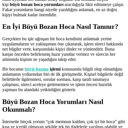
kişi
büyü bozan hoca yorumları
aracılığıyla fikir edinmeye çalışır.
Fakat yorumların hangi niyetle yazıldığını anlamak, en az doğru
kişiyi bulmak kadar önemlidir.
En İyi Büyü Bozan Hoca Nasıl Tanınır?
Gerçekten bu işle uğraşan bir hoca kendisini anlatmak yerine
uygulamalarını ve yaklaşımını öne çıkararak, işlem süreci hakkında
net bilgiler verir, karşısındaki kişiyi dinler ve yönlendirir. Buna
karşın önceden belirlenmiş hazır yanıtlar vermez ve sürecin her
adımında kişinin ne yaşadığını takip eder.
Bir hocanın
büyü bozma
işlemi
konusunda bilgili olup olmadığını
anlamanın yollarından biri de ilk görüşmedir. Kişisel bilgilerle değil
belirtilerle ilgilenmesi, sorular sorması, karşı tarafı tanımaya
çalışması, süreci aceleye getirmemesi ve işlem öncesi hazırlık
yapması bu alandaki yetkinliğini gösterir.
Büyü Bozan Hoca Yorumları Nasıl
Okunmalı?
İnternette birçok yorum “çok memnun kaldım, çok iyi bir hoca” gibi
kısa ve içeriği olmayan şekilde tek tip ifadelerle yazılmış olabilir ve