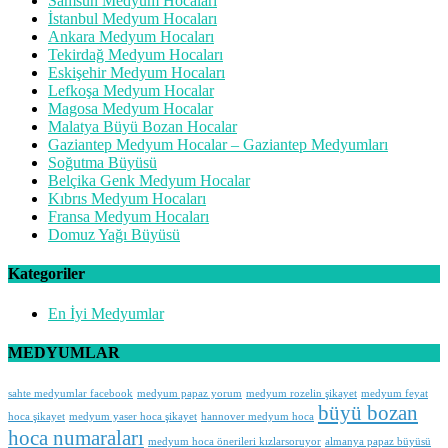
Samsun Medyum Hocaları
İstanbul Medyum Hocaları
Ankara Medyum Hocaları
Tekirdağ Medyum Hocaları
Eskişehir Medyum Hocaları
Lefkoşa Medyum Hocalar
Magosa Medyum Hocalar
Malatya Büyü Bozan Hocalar
Gaziantep Medyum Hocalar – Gaziantep Medyumları
Soğutma Büyüsü
Belçika Genk Medyum Hocalar
Kıbrıs Medyum Hocaları
Fransa Medyum Hocaları
Domuz Yağı Büyüsü
Kategoriler
En İyi Medyumlar
MEDYUMLAR
sahte medyumlar facebook
medyum papaz yorum
medyum rozelin şikayet
medyum feyat
büyü bozan
hoca şikayet
medyum yaser hoca şikayet
hannover medyum hoca
hoca numaraları
medyum hoca önerileri kızlarsoruyor
almanya papaz büyüsü