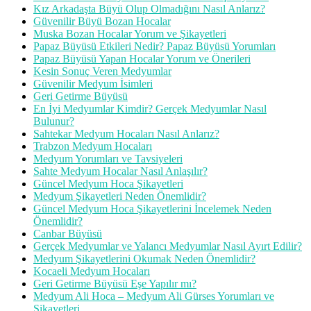
Kız Arkadaşta Büyü Olup Olmadığını Nasıl Anlarız?
Güvenilir Büyü Bozan Hocalar
Muska Bozan Hocalar Yorum ve Şikayetleri
Papaz Büyüsü Etkileri Nedir? Papaz Büyüsü Yorumları
Papaz Büyüsü Yapan Hocalar Yorum ve Önerileri
Kesin Sonuç Veren Medyumlar
Güvenilir Medyum İsimleri
Geri Getirme Büyüsü
En İyi Medyumlar Kimdir? Gerçek Medyumlar Nasıl
Bulunur?
Sahtekar Medyum Hocaları Nasıl Anlarız?
Trabzon Medyum Hocaları
Medyum Yorumları ve Tavsiyeleri
Sahte Medyum Hocalar Nasıl Anlaşılır?
Güncel Medyum Hoca Şikayetleri
Medyum Şikayetleri Neden Önemlidir?
Güncel Medyum Hoca Şikayetlerini İncelemek Neden
Önemlidir?
Canbar Büyüsü
Gerçek Medyumlar ve Yalancı Medyumlar Nasıl Ayırt Edilir?
Medyum Şikayetlerini Okumak Neden Önemlidir?
Kocaeli Medyum Hocaları
Geri Getirme Büyüsü Eşe Yapılır mı?
Medyum Ali Hoca – Medyum Ali Gürses Yorumları ve
Şikayetleri