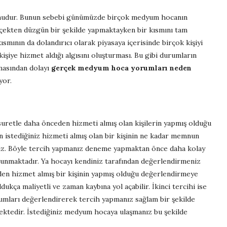
nudur. Bunun sebebi günümüzde birçok medyum hocanın
erçekten düzgün bir şekilde yapmaktayken bir kısmını tam
kısmının da dolandırıcı olarak piyasaya içerisinde birçok kişiyi
şiye hizmet aldığı algısını oluşturması. Bu gibi durumların
masından dolayı
gerçek medyum hoca yorumları neden
yor.
retle daha önceden hizmeti almış olan kişilerin yapmış olduğu
n istediğiniz hizmeti almış olan bir kişinin ne kadar memnun
niz. Böyle tercih yapmanız deneme yapmaktan önce daha kolay
bulunmaktadır. Ya hocayı kendiniz tarafından değerlendirmeniz
n hizmet almış bir kişinin yapmış olduğu değerlendirmeye
ukça maliyetli ve zaman kaybına yol açabilir. İkinci tercihi ise
orumları değerlendirerek tercih yapmanız sağlam bir şekilde
ktedir. İstediğiniz medyum hocaya ulaşmanız bu şekilde