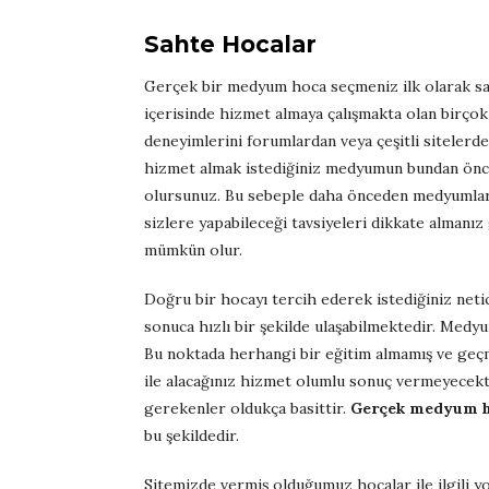
Sahte Hocalar
Gerçek bir medyum hoca seçmeniz ilk olarak sah
içerisinde hizmet almaya çalışmakta olan birçok k
deneyimlerini forumlardan veya çeşitli sitele
hizmet almak istediğiniz medyumun bundan önce
olursunuz. Bu sebeple daha önceden medyumlara
sizlere yapabileceği tavsiyeleri dikkate alman
mümkün olur.
Doğru bir hocayı tercih ederek istediğiniz netic
sonuca hızlı bir şekilde ulaşabilmektedir. Medyu
Bu noktada herhangi bir eğitim almamış ve geçm
ile alacağınız hizmet olumlu sonuç vermeyecekti
gerekenler oldukça basittir.
Gerçek medyum h
bu şekildedir.
Sitemizde vermiş olduğumuz hocalar ile ilgili yor