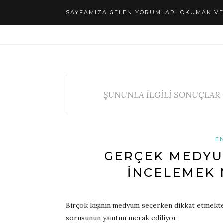
SAYFAMIZA GELEN YORUMLARI OKUMAK VE 
ŞUNUNLA İLGİLİ SONUÇLAR 
E
GERÇEK MEDYU
İNCELEMEK 
Birçok kişinin medyum seçerken dikkat etmekt
sorusunun yanıtını merak ediliyor.