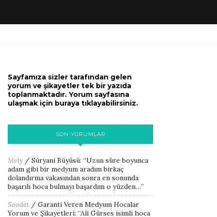
Sayfamıza sizler tarafından gelen
yorum ve şikayetler tek bir yazıda
toplanmaktadır. Yorum sayfasına
ulaşmak için buraya tıklayabilirsiniz.
SON YORUMLAR
Mely
/
Süryani Büyüsü
: “
Uzun süre boyunca
adam gibi bir medyum aradım birkaç
dolandırma vakasından sonra en sonunda
başarılı hoca bulmayı başardım o yüzden…
”
Saadet
/
Garanti Veren Medyum Hocalar
Yorum ve Şikayetleri
: “
Ali Gürses isimli hoca