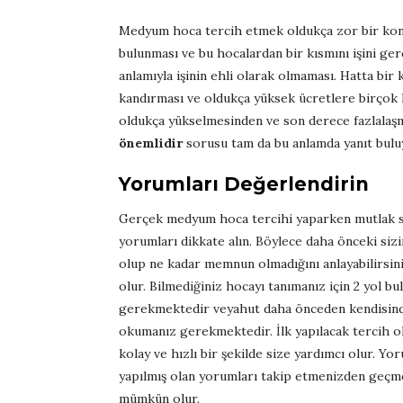
Medyum hoca tercih etmek oldukça zor bir ko
bulunması ve bu hocalardan bir kısmını işini g
anlamıyla işinin ehli olarak olmaması. Hatta bir 
kandırması ve oldukça yüksek ücretlere birçok ki
oldukça yükselmesinden ve son derece fazlalaş
önemlidir
sorusu tam da bu anlamda yanıt bulu
Yorumları Değerlendirin
Gerçek medyum hoca tercihi yaparken mutlak su
yorumları dikkate alın. Böylece daha önceki sizi
olup ne kadar memnun olmadığını anlayabilirsi
olur. Bilmediğiniz hocayı tanımanız için 2 yol 
gerekmektedir veyahut daha önceden kendisinde
okumanız gerekmektedir. İlk yapılacak tercih old
kolay ve hızlı bir şekilde size yardımcı olur. Y
yapılmış olan yorumları takip etmenizden geçme
mümkün olur.