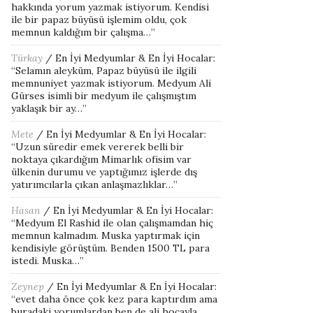
hakkında yorum yazmak istiyorum. Kendisi
ile bir papaz büyüsü işlemim oldu, çok
memnun kaldığım bir çalışma…
”
Türkay
/
En İyi Medyumlar & En İyi Hocalar
:
“
Selamın aleyküm, Papaz büyüsü ile ilgili
memnuniyet yazmak istiyorum. Medyum Ali
Gürses isimli bir medyum ile çalışmıştım
yaklaşık bir ay…
”
Mete
/
En İyi Medyumlar & En İyi Hocalar
:
“
Uzun süredir emek vererek belli bir
noktaya çıkardığım Mimarlık ofisim var
ülkenin durumu ve yaptığımız işlerde dış
yatırımcılarla çıkan anlaşmazlıklar…
”
Hasan
/
En İyi Medyumlar & En İyi Hocalar
:
“
Medyum El Rashid ile olan çalışmamdan hiç
memnun kalmadım. Muska yaptırmak için
kendisiyle görüştüm. Benden 1500 TL para
istedi. Muska…
”
Zeynep
/
En İyi Medyumlar & En İyi Hocalar
:
“
evet daha önce çok kez para kaptırdım ama
buradaki yorumlardan ben de ali hocayla