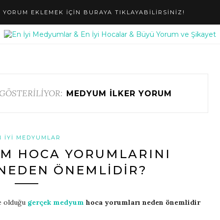
YORUM EKLEMEK IÇIN BURAYA TIKLAYABILIRSINIZ!
GÖSTERİLİYOR:
MEDYUM ILKER YORUM
N İYI MEDYUMLAR
M HOCA YORUMLARINI
NEDEN ÖNEMLIDIR?
e olduğu
gerçek medyum
hoca yorumları neden önemlidir