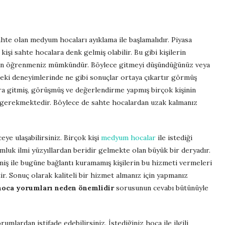
te olan medyum hocaları ayıklama ile başlamalıdır. Piyasa
işi sahte hocalara denk gelmiş olabilir. Bu gibi kişilerin
rden öğrenmeniz mümkündür. Böylece gitmeyi düşündüğünüz veya
ki deneyimlerinde ne gibi sonuçlar ortaya çıkartır görmüş
 gitmiş, görüşmüş ve değerlendirme yapmış birçok kişinin
ız gerekmektedir. Böylece de sahte hocalardan uzak kalmanız
eye ulaşabilirsiniz. Birçok kişi
medyum hocalar
ile istediği
mluk ilmi yüzyıllardan beridir gelmekte olan büyük bir deryadır.
iş ile bugüne bağlantı kuramamış kişilerin bu hizmeti vermeleri
r. Sonuç olarak kaliteli bir hizmet almanız için yapmanız
oca yorumları neden önemlidir
sorusunun cevabı bütünüyle
umlardan istifade edebilirsiniz. İstediğiniz hoca ile ilgili