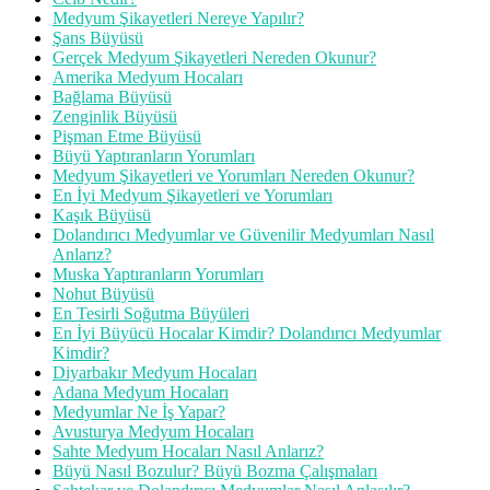
Medyum Şikayetleri Nereye Yapılır?
Şans Büyüsü
Gerçek Medyum Şikayetleri Nereden Okunur?
Amerika Medyum Hocaları
Bağlama Büyüsü
Zenginlik Büyüsü
Pişman Etme Büyüsü
Büyü Yaptıranların Yorumları
Medyum Şikayetleri ve Yorumları Nereden Okunur?
En İyi Medyum Şikayetleri ve Yorumları
Kaşık Büyüsü
Dolandırıcı Medyumlar ve Güvenilir Medyumları Nasıl
Anlarız?
Muska Yaptıranların Yorumları
Nohut Büyüsü
En Tesirli Soğutma Büyüleri
En İyi Büyücü Hocalar Kimdir? Dolandırıcı Medyumlar
Kimdir?
Diyarbakır Medyum Hocaları
Adana Medyum Hocaları
Medyumlar Ne İş Yapar?
Avusturya Medyum Hocaları
Sahte Medyum Hocaları Nasıl Anlarız?
Büyü Nasıl Bozulur? Büyü Bozma Çalışmaları