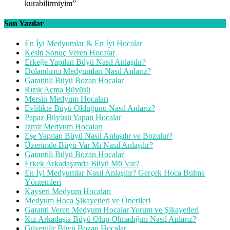
kurabilirmiyim
”
Son Yazılar
En İyi Medyumlar & En İyi Hocalar
Kesin Sonuç Veren Hocalar
Erkeğe Yapılan Büyü Nasıl Anlaşılır?
Dolandırıcı Medyumları Nasıl Anlarız?
Garantili Büyü Bozan Hocalar
Rızık Açma Büyüsü
Mersin Medyum Hocaları
Evlilikte Büyü Olduğunu Nasıl Anlarız?
Papaz Büyüsü Yapan Hocalar
İzmir Medyum Hocaları
Eşe Yapılan Büyü Nasıl Anlaşılır ve Bozulur?
Üzerimde Büyü Var Mı Nasıl Anlaşılır?
Garantili Büyü Bozan Hocalar
Erkek Arkadaşımda Büyü Mü Var?
En İyi Medyumlar Nasıl Anlaşılır? Gerçek Hoca Bulma
Yöntemleri
Kayseri Medyum Hocaları
Medyum Hoca Şikayetleri ve Önerileri
Garanti Veren Medyum Hocalar Yorum ve Şikayetleri
Kız Arkadaşta Büyü Olup Olmadığını Nasıl Anlarız?
Güvenilir Büyü Bozan Hocalar