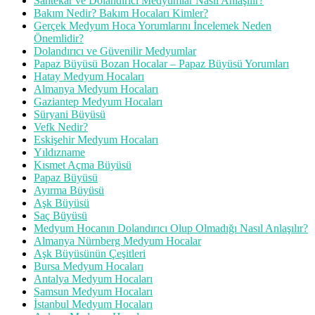
Sahtekar ve Dolandırıcı Medyumlar Nasıl Anlaşılır?
Bakım Nedir? Bakım Hocaları Kimler?
Gerçek Medyum Hoca Yorumlarını İncelemek Neden
Önemlidir?
Dolandırıcı ve Güvenilir Medyumlar
Papaz Büyüsü Bozan Hocalar – Papaz Büyüsü Yorumları
Hatay Medyum Hocaları
Almanya Medyum Hocaları
Gaziantep Medyum Hocaları
Süryani Büyüsü
Vefk Nedir?
Eskişehir Medyum Hocaları
Yıldızname
Kısmet Açma Büyüsü
Papaz Büyüsü
Ayırma Büyüsü
Aşk Büyüsü
Saç Büyüsü
Medyum Hocanın Dolandırıcı Olup Olmadığı Nasıl Anlaşılır?
Almanya Nürnberg Medyum Hocalar
Aşk Büyüsünün Çeşitleri
Bursa Medyum Hocaları
Antalya Medyum Hocaları
Samsun Medyum Hocaları
İstanbul Medyum Hocaları