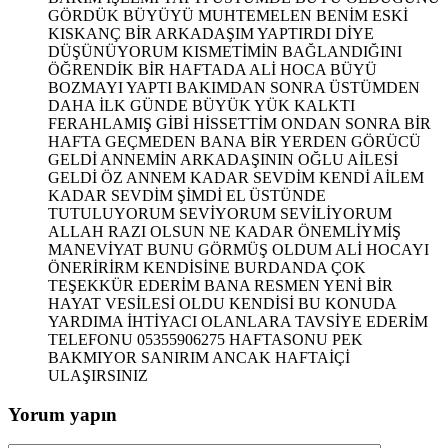
GÖRDÜK BÜYÜYÜ MUHTEMELEN BENİM ESKİ
KISKANÇ BİR ARKADAŞIM YAPTIRDI DİYE
DÜŞÜNÜYORUM KISMETİMİN BAĞLANDIĞINI
ÖĞRENDİK BİR HAFTADA ALİ HOCA BÜYÜ
BOZMAYI YAPTI BAKIMDAN SONRA ÜSTÜMDEN
DAHA İLK GÜNDE BÜYÜK YÜK KALKTI
FERAHLAMIŞ GİBİ HİSSETTİM ONDAN SONRA BİR
HAFTA GEÇMEDEN BANA BİR YERDEN GÖRÜCÜ
GELDİ ANNEMİN ARKADAŞININ OĞLU AİLESİ
GELDİ ÖZ ANNEM KADAR SEVDİM KENDİ AİLEM
KADAR SEVDİM ŞİMDİ EL ÜSTÜNDE
TUTULUYORUM SEVİYORUM SEVİLİYORUM
ALLAH RAZI OLSUN NE KADAR ÖNEMLİYMİŞ
MANEVİYAT BUNU GÖRMÜŞ OLDUM ALİ HOCAYI
ÖNERİRİRM KENDİSİNE BURDANDA ÇOK
TEŞEKKÜR EDERİM BANA RESMEN YENİ BİR
HAYAT VESİLESİ OLDU KENDİSİ BU KONUDA
YARDIMA İHTİYACI OLANLARA TAVSİYE EDERİM
TELEFONU 05355906275 HAFTASONU PEK
BAKMIYOR SANIRIM ANCAK HAFTAİÇİ
ULAŞIRSINIZ
Yorum yapın