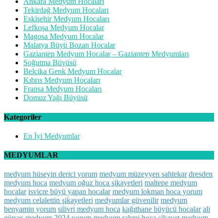
Ankara Medyum Hocaları
Tekirdağ Medyum Hocaları
Eskişehir Medyum Hocaları
Lefkoşa Medyum Hocalar
Magosa Medyum Hocalar
Malatya Büyü Bozan Hocalar
Gaziantep Medyum Hocalar – Gaziantep Medyumları
Soğutma Büyüsü
Belçika Genk Medyum Hocalar
Kıbrıs Medyum Hocaları
Fransa Medyum Hocaları
Domuz Yağı Büyüsü
Kategoriler
En İyi Medyumlar
MEDYUMLAR
medyum hüseyin derici yorum
medyum müzeyyen sahtekar
dresden
medyum hoca
medyum oğuz hoca şikayetleri
maltepe medyum
hocalar
isviçre büyü yapan hocalar
medyum lokman hoca yorum
medyum celalettin şikayetleri
medyumlar güvenilir
medyum
benyamin yorum
silivri medyum hoca
kağıthane büyücü hocalar
ali
gürses medyum 2024 yorum
medyum rahmi hoca şikayet
medyum