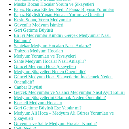
Muska Bozan Hocalar Yorum ve Şikayetleri
Papaz Büyüsü Etkileri Nedir? Papaz Büyüsü Yorumları
Papaz Büyüsü Yapan Hocalar Yorum ve Önerileri
Kesin Sonuç Veren Medyumlar
Güvenilir Medyum İsimleri
Geri Getirme Büyüsü
En İyi Medyumlar Kimdir? Gerçek Medyumlar Nasıl
Bulunur?
Sahtekar Medyum Hocaları Nasıl Anlarız?
Trabzon Medyum Hocaları
Medyum Yorumları ve Tavsiyeleri
Sahte Medyum Hocalar Nasıl Anlaşılır?
Güncel Medyum Hoca Şikayetleri
Medyum Şikayetleri Neden Önemlidir?
Güncel Medyum Hoca Şikayetlerini İncelemek Neden
Önemlidir?
Canbar Büyüsü
Gerçek Medyumlar ve Yalancı Medyumlar Nasıl Ayırt Edilir?
Medyum Şikayetlerini Okumak Neden Önemlidir?
Kocaeli Medyum Hocaları
Geri Getirme Büyüsü Eşe Yapılır mı?
Medyum Ali Hoca – Medyum Ali Gürses Yorumları ve
Şikayetleri
Güvenilir ve Sahte Medyum Hocalar Kimdir?
Celb Nedir?