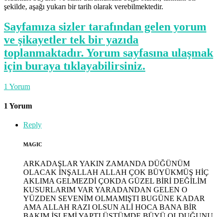
şekilde, aşağı yukarı bir tarih olarak verebilmektedir.
Sayfamıza sizler tarafından gelen yorum
ve şikayetler tek bir yazıda
toplanmaktadır. Yorum sayfasına ulaşmak
için buraya tıklayabilirsiniz.
1
Yorum
1 Yorum
Reply
MAGIC
ARKADAŞLAR YAKIN ZAMANDA DÜĞÜNÜM
OLACAK İNŞALLAH ALLAH ÇOK BÜYÜKMÜŞ HİÇ
AKLIMA GELMEZDİ ÇOKDA GÜZEL BİRİ DEĞİLİM
KUSURLARIM VAR YARADANDAN GELEN O
YÜZDEN SEVENİM OLMAMIŞTI BUGÜNE KADAR
AMA ALLAH RAZI OLSUN ALİ HOCA BANA BİR
BAKIM İŞLEMİ YAPTI ÜSTÜMDE BÜYÜ OLDUĞUNU