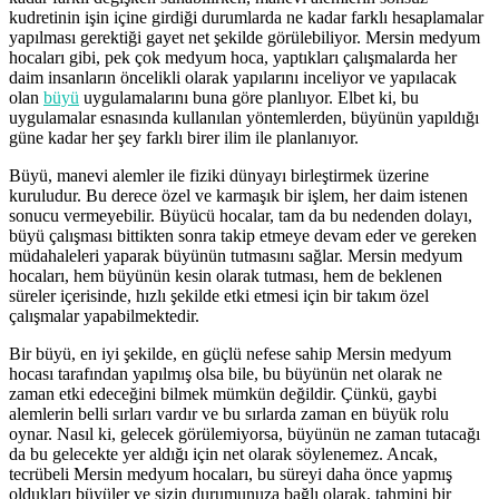
kudretinin işin içine girdiği durumlarda ne kadar farklı hesaplamalar
yapılması gerektiği gayet net şekilde görülebiliyor. Mersin medyum
hocaları gibi, pek çok medyum hoca, yaptıkları çalışmalarda her
daim insanların öncelikli olarak yapılarını inceliyor ve yapılacak
olan
büyü
uygulamalarını buna göre planlıyor. Elbet ki, bu
uygulamalar esnasında kullanılan yöntemlerden, büyünün yapıldığı
güne kadar her şey farklı birer ilim ile planlanıyor.
Büyü, manevi alemler ile fiziki dünyayı birleştirmek üzerine
kuruludur. Bu derece özel ve karmaşık bir işlem, her daim istenen
sonucu vermeyebilir. Büyücü hocalar, tam da bu nedenden dolayı,
büyü çalışması bittikten sonra takip etmeye devam eder ve gereken
müdahaleleri yaparak büyünün tutmasını sağlar. Mersin medyum
hocaları, hem büyünün kesin olarak tutması, hem de beklenen
süreler içerisinde, hızlı şekilde etki etmesi için bir takım özel
çalışmalar yapabilmektedir.
Bir büyü, en iyi şekilde, en güçlü nefese sahip Mersin medyum
hocası tarafından yapılmış olsa bile, bu büyünün net olarak ne
zaman etki edeceğini bilmek mümkün değildir. Çünkü, gaybi
alemlerin belli sırları vardır ve bu sırlarda zaman en büyük rolu
oynar. Nasıl ki, gelecek görülemiyorsa, büyünün ne zaman tutacağı
da bu gelecekte yer aldığı için net olarak söylenemez. Ancak,
tecrübeli Mersin medyum hocaları, bu süreyi daha önce yapmış
oldukları büyüler ve sizin durumunuza bağlı olarak, tahmini bir