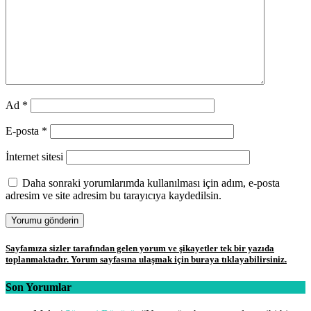
Ad
*
E-posta
*
İnternet sitesi
Daha sonraki yorumlarımda kullanılması için adım, e-posta
adresim ve site adresim bu tarayıcıya kaydedilsin.
Sayfamıza sizler tarafından gelen yorum ve şikayetler tek bir yazıda
toplanmaktadır. Yorum sayfasına ulaşmak için buraya tıklayabilirsiniz.
Son Yorumlar