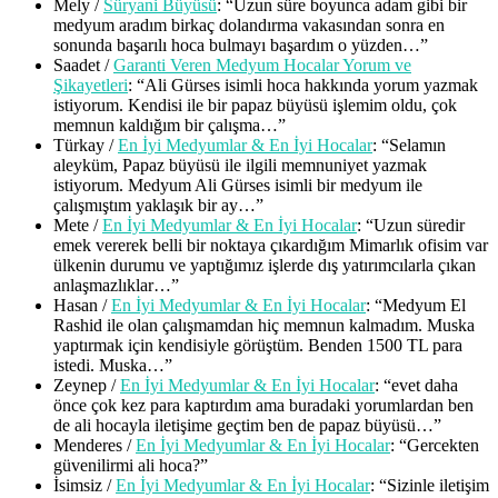
Mely
/
Süryani Büyüsü
: “
Uzun süre boyunca adam gibi bir
medyum aradım birkaç dolandırma vakasından sonra en
sonunda başarılı hoca bulmayı başardım o yüzden…
”
Saadet
/
Garanti Veren Medyum Hocalar Yorum ve
Şikayetleri
: “
Ali Gürses isimli hoca hakkında yorum yazmak
istiyorum. Kendisi ile bir papaz büyüsü işlemim oldu, çok
memnun kaldığım bir çalışma…
”
Türkay
/
En İyi Medyumlar & En İyi Hocalar
: “
Selamın
aleyküm, Papaz büyüsü ile ilgili memnuniyet yazmak
istiyorum. Medyum Ali Gürses isimli bir medyum ile
çalışmıştım yaklaşık bir ay…
”
Mete
/
En İyi Medyumlar & En İyi Hocalar
: “
Uzun süredir
emek vererek belli bir noktaya çıkardığım Mimarlık ofisim var
ülkenin durumu ve yaptığımız işlerde dış yatırımcılarla çıkan
anlaşmazlıklar…
”
Hasan
/
En İyi Medyumlar & En İyi Hocalar
: “
Medyum El
Rashid ile olan çalışmamdan hiç memnun kalmadım. Muska
yaptırmak için kendisiyle görüştüm. Benden 1500 TL para
istedi. Muska…
”
Zeynep
/
En İyi Medyumlar & En İyi Hocalar
: “
evet daha
önce çok kez para kaptırdım ama buradaki yorumlardan ben
de ali hocayla iletişime geçtim ben de papaz büyüsü…
”
Menderes
/
En İyi Medyumlar & En İyi Hocalar
: “
Gercekten
güvenilirmi ali hoca?
”
İsimsiz
/
En İyi Medyumlar & En İyi Hocalar
: “
Sizinle iletişim