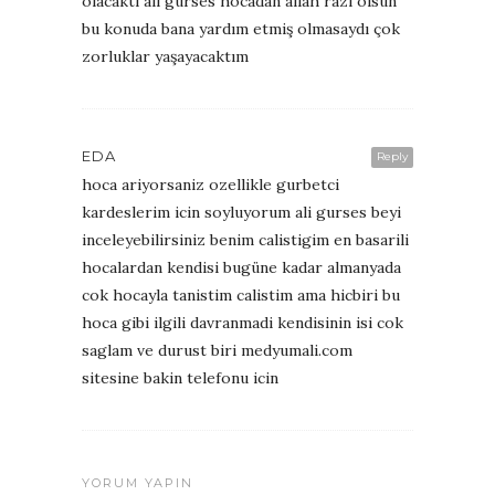
olacaktı ali gürses hocadan allah razı olsun
bu konuda bana yardım etmiş olmasaydı çok
zorluklar yaşayacaktım
EDA
Reply
hoca ariyorsaniz ozellikle gurbetci
kardeslerim icin soyluyorum ali gurses beyi
inceleyebilirsiniz benim calistigim en basarili
hocalardan kendisi bugüne kadar almanyada
cok hocayla tanistim calistim ama hicbiri bu
hoca gibi ilgili davranmadi kendisinin isi cok
saglam ve durust biri medyumali.com
sitesine bakin telefonu icin
YORUM YAPIN