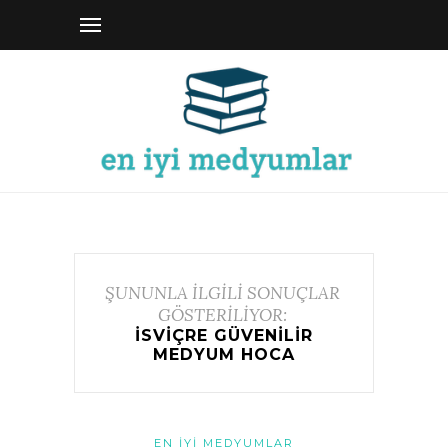
ŞUNUNLA İLGİLİ SONUÇLAR
GÖSTERİLİYOR:
ISVIÇRE GÜVENILIR
MEDYUM HOCA
EN İYI MEDYUMLAR