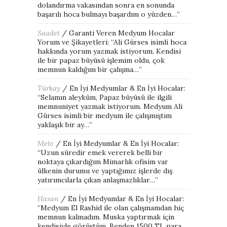
dolandırma vakasından sonra en sonunda
başarılı hoca bulmayı başardım o yüzden…
”
Saadet
/
Garanti Veren Medyum Hocalar
Yorum ve Şikayetleri
: “
Ali Gürses isimli hoca
hakkında yorum yazmak istiyorum. Kendisi
ile bir papaz büyüsü işlemim oldu, çok
memnun kaldığım bir çalışma…
”
Türkay
/
En İyi Medyumlar & En İyi Hocalar
:
“
Selamın aleyküm, Papaz büyüsü ile ilgili
memnuniyet yazmak istiyorum. Medyum Ali
Gürses isimli bir medyum ile çalışmıştım
yaklaşık bir ay…
”
Mete
/
En İyi Medyumlar & En İyi Hocalar
:
“
Uzun süredir emek vererek belli bir
noktaya çıkardığım Mimarlık ofisim var
ülkenin durumu ve yaptığımız işlerde dış
yatırımcılarla çıkan anlaşmazlıklar…
”
Hasan
/
En İyi Medyumlar & En İyi Hocalar
:
“
Medyum El Rashid ile olan çalışmamdan hiç
memnun kalmadım. Muska yaptırmak için
kendisiyle görüştüm. Benden 1500 TL para