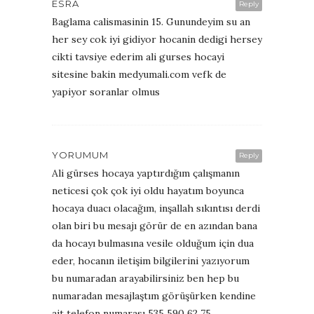
ESRA
Reply
Baglama calismasinin 15. Gunundeyim su an
her sey cok iyi gidiyor hocanin dedigi hersey
cikti tavsiye ederim ali gurses hocayi
sitesine bakin medyumali.com vefk de
yapiyor soranlar olmus
YORUMUM
Reply
Ali gürses hocaya yaptırdığım çalışmanın
neticesi çok çok iyi oldu hayatım boyunca
hocaya duacı olacağım, inşallah sıkıntısı derdi
olan biri bu mesajı görür de en azından bana
da hocayı bulmasına vesile olduğum için dua
eder, hocanın iletişim bilgilerini yazıyorum
bu numaradan arayabilirsiniz ben hep bu
numaradan mesajlaştım görüşürken kendine
ait telefon numarası 535 590 62 75