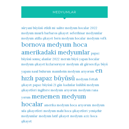
MEDYUMLAR
süryani büyüsü etkili mi
sahte medyum hocalar 2022
medyum mısırlı barbaros şikayet
seferihisar medyumlar
medyum atilla şikayet
bern medyum hocalar
medyum vefk
bornova medyum hoca
amerikadaki medyumlar
papaz
büyüsü sonuç alanlar 2022
mersin büyü yapan hocalar
medyum şikayet kızlarsoruyor
medyum ali gürses ifşa
büyü
en
yapanı nasıl bulurum
mannheim medyum arıyorum
hızlı papaz büyüsü
medyum fettah
şikayet
papaz büyüsü 21 gün
kadınlar kulübü medyum
şikayetleri
ingiltere medyum arıyorum
medyum rana
menemen medyum
yorum
hocalar
amerika medyum hoca arıyorum
medyum
sıla şikayetleri
medyum mahi hoca şikayetleri
yenişehir
medyumlar
medyum latif şikayet
medyum aziz hoca
şikayet