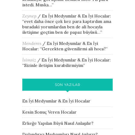
istedi. Muska…
”
Zeynep
/
En İyi Medyumlar & En İyi Hocalar
:
“
evet daha önce çok kez para kaptırdım ama
buradaki yorumlardan ben de ali hocayla
iletişime geçtim ben de papaz büyüsü…
”
Menderes
/
En İyi Medyumlar & En İyi
Hocalar
: “
Gercekten güvenilirmi ali hoca?
”
İsimsiz
/
En İyi Medyumlar & En İyi Hocalar
:
“
Sizinle iletişim kurabilirmiyim
”
SON YAZILAR
En İyi Medyumlar & En İyi Hocalar
Kesin Sonuç Veren Hocalar
Erkeğe Yapılan Büyü Nasıl Anlaşılır?
Dolandırıcı Medyumları Nasıl Anlarız?