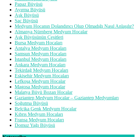
Papaz Büyüsü
Ayırma Büyüsü
Aşk Büyüsü
Saç Büyüsü
Medyum Hocanın Dolandırıcı Olup Olmadığı Nasıl Anlaşılır?
Almanya Nürnberg Medyum Hocalar
Aşk Büyüsünün Çeşitleri
Bursa Medyum Hocaları
Antalya Medyum Hocaları
Samsun Medyum Hocaları
İstanbul Medyum Hocaları
Ankara Medyum Hocaları
Tekirdağ Medyum Hocaları
Eskişehir Medyum Hocaları
Lefkoşa Medyum Hocalar
Magosa Medyum Hocalar
Malatya Büyü Bozan Hocalar
Gaziantep Medyum Hocalar – Gaziantep Medyumları
Soğutma Büyüsü
Belçika Genk Medyum Hocalar
Kıbrıs Medyum Hocaları
Fransa Medyum Hocaları
Domuz Yağı Büyüsü