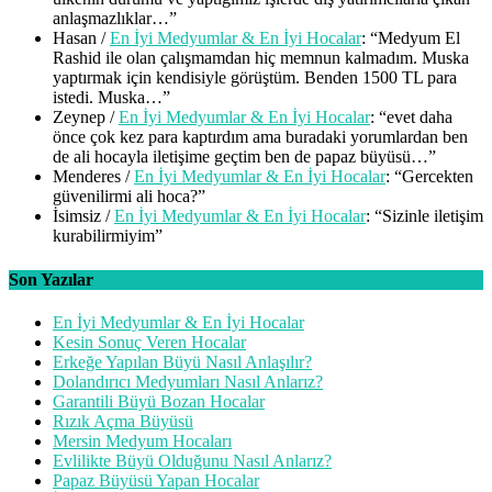
anlaşmazlıklar…
”
Hasan
/
En İyi Medyumlar & En İyi Hocalar
: “
Medyum El
Rashid ile olan çalışmamdan hiç memnun kalmadım. Muska
yaptırmak için kendisiyle görüştüm. Benden 1500 TL para
istedi. Muska…
”
Zeynep
/
En İyi Medyumlar & En İyi Hocalar
: “
evet daha
önce çok kez para kaptırdım ama buradaki yorumlardan ben
de ali hocayla iletişime geçtim ben de papaz büyüsü…
”
Menderes
/
En İyi Medyumlar & En İyi Hocalar
: “
Gercekten
güvenilirmi ali hoca?
”
İsimsiz
/
En İyi Medyumlar & En İyi Hocalar
: “
Sizinle iletişim
kurabilirmiyim
”
Son Yazılar
En İyi Medyumlar & En İyi Hocalar
Kesin Sonuç Veren Hocalar
Erkeğe Yapılan Büyü Nasıl Anlaşılır?
Dolandırıcı Medyumları Nasıl Anlarız?
Garantili Büyü Bozan Hocalar
Rızık Açma Büyüsü
Mersin Medyum Hocaları
Evlilikte Büyü Olduğunu Nasıl Anlarız?
Papaz Büyüsü Yapan Hocalar