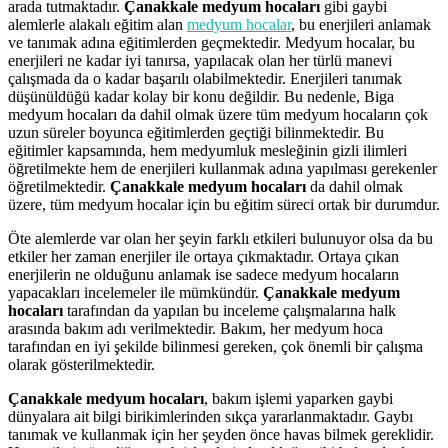
arada tutmaktadır.
Çanakkale medyum hocaları
gibi gaybi
alemlerle alakalı eğitim alan
medyum hocalar
, bu enerjileri anlamak
ve tanımak adına eğitimlerden geçmektedir. Medyum hocalar, bu
enerjileri ne kadar iyi tanırsa, yapılacak olan her türlü manevi
çalışmada da o kadar başarılı olabilmektedir. Enerjileri tanımak
düşünüldüğü kadar kolay bir konu değildir. Bu nedenle, Biga
medyum hocaları da dahil olmak üzere tüm medyum hocaların çok
uzun süreler boyunca eğitimlerden geçtiği bilinmektedir. Bu
eğitimler kapsamında, hem medyumluk mesleğinin gizli ilimleri
öğretilmekte hem de enerjileri kullanmak adına yapılması gerekenler
öğretilmektedir.
Çanakkale medyum hocaları
da dahil olmak
üzere, tüm medyum hocalar için bu eğitim süreci ortak bir durumdur.
Öte alemlerde var olan her şeyin farklı etkileri bulunuyor olsa da bu
etkiler her zaman enerjiler ile ortaya çıkmaktadır. Ortaya çıkan
enerjilerin ne olduğunu anlamak ise sadece medyum hocaların
yapacakları incelemeler ile mümkündür.
Çanakkale medyum
hocaları
tarafından da yapılan bu inceleme çalışmalarına halk
arasında bakım adı verilmektedir. Bakım, her medyum hoca
tarafından en iyi şekilde bilinmesi gereken, çok önemli bir çalışma
olarak gösterilmektedir.
Çanakkale medyum hocaları
, bakım işlemi yaparken gaybi
dünyalara ait bilgi birikimlerinden sıkça yararlanmaktadır. Gaybı
tanımak ve kullanmak için her şeyden önce havas bilmek gereklidir.