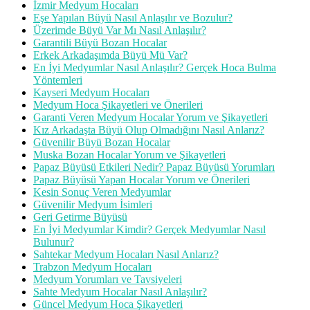
İzmir Medyum Hocaları
Eşe Yapılan Büyü Nasıl Anlaşılır ve Bozulur?
Üzerimde Büyü Var Mı Nasıl Anlaşılır?
Garantili Büyü Bozan Hocalar
Erkek Arkadaşımda Büyü Mü Var?
En İyi Medyumlar Nasıl Anlaşılır? Gerçek Hoca Bulma
Yöntemleri
Kayseri Medyum Hocaları
Medyum Hoca Şikayetleri ve Önerileri
Garanti Veren Medyum Hocalar Yorum ve Şikayetleri
Kız Arkadaşta Büyü Olup Olmadığını Nasıl Anlarız?
Güvenilir Büyü Bozan Hocalar
Muska Bozan Hocalar Yorum ve Şikayetleri
Papaz Büyüsü Etkileri Nedir? Papaz Büyüsü Yorumları
Papaz Büyüsü Yapan Hocalar Yorum ve Önerileri
Kesin Sonuç Veren Medyumlar
Güvenilir Medyum İsimleri
Geri Getirme Büyüsü
En İyi Medyumlar Kimdir? Gerçek Medyumlar Nasıl
Bulunur?
Sahtekar Medyum Hocaları Nasıl Anlarız?
Trabzon Medyum Hocaları
Medyum Yorumları ve Tavsiyeleri
Sahte Medyum Hocalar Nasıl Anlaşılır?
Güncel Medyum Hoca Şikayetleri