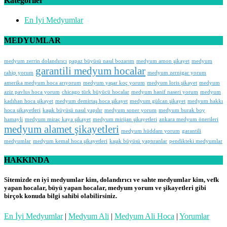
Kategoriler
En İyi Medyumlar
MEDYUMLAR
medyum zerrin dolandırıcı
papaz büyüsü nasıl bozarım
medyum amon şikayet
medyum
garantili medyum hocalar
rahip yorum
medyum zernigar yorum
amerika medyum hoca arıyorum
medyum yaşar koç yorum
medyum loris şikayet
medyum
aziz pavlus hoca yorum
chicago türk büyücü hocalar
medyum hanif naseri yorum
medyum
kadıhan hoca şikayet
medyum demirtaş hoca şikayet
medyum gülcan şikayet
medyum hakkı
hoca şikayetleri
kaşık büyüsü nasıl yapılır
medyum soner yorum
medyum burak boy
hamayli
medyum miraç kaya şikayet
medyum mirijan şikayetleri
ankara medyum önerileri
medyum alamet şikayetleri
medyum hüddam yorum
garantili
medyumlar
medyum kemal hoca şikayetleri
kaşık büyüsü yaptıranlar
pendikteki medyumlar
HAKKINDA
Sitemizde en iyi medyumlar kim, dolandırıcı ve sahte medyumlar kim, vefk
yapan hocalar, büyü yapan hocalar, medyum yorum ve şikayetleri gibi
birçok konuda bilgi sahibi olabilirsiniz.
En İyi Medyumlar
|
Medyum Ali
|
Medyum Ali Hoca
|
Yorumlar