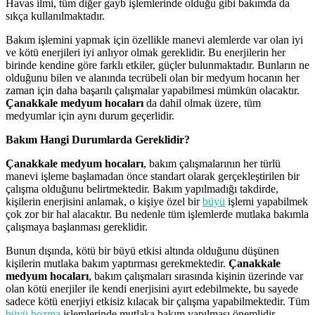
Havas ilmi, tüm diğer gayb işlemlerinde olduğu gibi bakımda da
sıkça kullanılmaktadır.
Bakım işlemini yapmak için özellikle manevi alemlerde var olan iyi
ve kötü enerjileri iyi anlıyor olmak gereklidir. Bu enerjilerin her
birinde kendine göre farklı etkiler, güçler bulunmaktadır. Bunların ne
olduğunu bilen ve alanında tecrübeli olan bir medyum hocanın her
zaman için daha başarılı çalışmalar yapabilmesi mümkün olacaktır.
Çanakkale medyum hocaları
da dahil olmak üzere, tüm
medyumlar için aynı durum geçerlidir.
Bakım Hangi Durumlarda Gereklidir?
Çanakkale medyum hocaları
, bakım çalışmalarının her türlü
manevi işleme başlamadan önce standart olarak gerçekleştirilen bir
çalışma olduğunu belirtmektedir. Bakım yapılmadığı takdirde,
kişilerin enerjisini anlamak, o kişiye özel bir
büyü
işlemi yapabilmek
çok zor bir hal alacaktır. Bu nedenle tüm işlemlerde mutlaka bakımla
çalışmaya başlanması gereklidir.
Bunun dışında, kötü bir büyü etkisi altında olduğunu düşünen
kişilerin mutlaka bakım yaptırması gerekmektedir.
Çanakkale
medyum hocaları
, bakım çalışmaları sırasında kişinin üzerinde var
olan kötü enerjiler ile kendi enerjisini ayırt edebilmekte, bu sayede
sadece kötü enerjiyi etkisiz kılacak bir çalışma yapabilmektedir. Tüm
büyü bozma
işlemlerinde mutlaka bakım yapılması önemlidir.