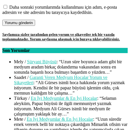
Daha sonraki yorumlarımda kullanılması için adım, e-posta
adresim ve site adresim bu tarayıcıya kaydedilsin.
Sayfamıza sizler tarafından gelen yorum ve şikayetler tek bir yazıda
toplanmaktadır. Yorum sayfasına ulaşmak için buraya tıklayabilirsiniz.
Son Yorumlar
Mely
/
Süryani Büyüsü
: “
Uzun süre boyunca adam gibi bir
medyum aradım birkaç dolandırma vakasından sonra en
sonunda başarılı hoca bulmayı başardım o yüzden…
”
Saadet
/
Garanti Veren Medyum Hocalar Yorum ve
Şikayetleri
: “
Ali Gürses isimli hoca hakkında yorum yazmak
istiyorum. Kendisi ile bir papaz büyüsü işlemim oldu, çok
memnun kaldığım bir çalışma…
”
Türkay
/
En İyi Medyumlar & En İyi Hocalar
: “
Selamın
aleyküm, Papaz büyüsü ile ilgili memnuniyet yazmak
istiyorum. Medyum Ali Gürses isimli bir medyum ile
çalışmıştım yaklaşık bir ay…
”
Mete
/
En İyi Medyumlar & En İyi Hocalar
: “
Uzun süredir
emek vererek belli bir noktaya çıkardığım Mimarlık ofisim var
ülkenin durumu ve yaptığımız işlerde dış yatırımcılarla çıkan