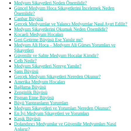
Medyum Şikayetleri Neden Önemlidir?
Güncel Medyum Hoca Şikayetlerini İncelemek Neden
Önemlidir?
Canbar Büyüsü
Gerçek Medyumlar ve Yalancı Medyumlar Nasıl Ayırt Edilir?
Medyum Şikayetlerini Okumak Neden Önemlidir?
Kocaeli Medyum Hocaları
Geri Getirme Büyüsü Eşe Yapılır mı?
Medyum Ali Hoca – Medyum Ali Gürses Yorumları ve
Şikayetleri
Güvenilir ve Sahte Medyum Hocalar Kimdir?
Celb Nedir?
Medyum Şikayetleri Nereye Yapılır?
Şans Büyüsü
Gerçek Medyum Şikayetleri Nereden Okunur?
Amerika Medyum Hocaları
Bağlama Büyüsü
Zenginlik Büyüsü
Pişman Etme Büyüsü
Büyü Yaptıranların Yorumları
Medyum Şikayetleri ve Yorumları Nereden Okunur?
En İyi Medyum Şikayetleri ve Yorumları
Kaşık Büyüsü
Dolandırıcı Medyumlar ve Güvenilir Medyumları Nasıl
Anlarız?