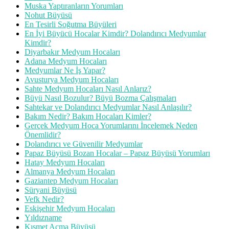
Muska Yaptıranların Yorumları
Nohut Büyüsü
En Tesirli Soğutma Büyüleri
En İyi Büyücü Hocalar Kimdir? Dolandırıcı Medyumlar
Kimdir?
Diyarbakır Medyum Hocaları
Adana Medyum Hocaları
Medyumlar Ne İş Yapar?
Avusturya Medyum Hocaları
Sahte Medyum Hocaları Nasıl Anlarız?
Büyü Nasıl Bozulur? Büyü Bozma Çalışmaları
Sahtekar ve Dolandırıcı Medyumlar Nasıl Anlaşılır?
Bakım Nedir? Bakım Hocaları Kimler?
Gerçek Medyum Hoca Yorumlarını İncelemek Neden
Önemlidir?
Dolandırıcı ve Güvenilir Medyumlar
Papaz Büyüsü Bozan Hocalar – Papaz Büyüsü Yorumları
Hatay Medyum Hocaları
Almanya Medyum Hocaları
Gaziantep Medyum Hocaları
Süryani Büyüsü
Vefk Nedir?
Eskişehir Medyum Hocaları
Yıldızname
Kısmet Açma Büyüsü