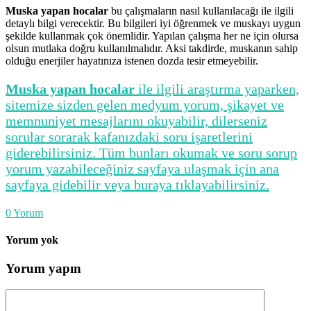
Muska yapan hocalar
bu çalışmaların nasıl kullanılacağı ile ilgili
detaylı bilgi verecektir. Bu bilgileri iyi öğrenmek ve muskayı uygun
şekilde kullanmak çok önemlidir. Yapılan çalışma her ne için olursa
olsun mutlaka doğru kullanılmalıdır. Aksi takdirde, muskanın sahip
olduğu enerjiler hayatınıza istenen dozda tesir etmeyebilir.
Muska yapan hocalar
ile ilgili araştırma yaparken,
sitemize sizden gelen medyum yorum, şikayet ve
memnuniyet mesajlarını okuyabilir, dilerseniz
sorular sorarak kafanızdaki soru işaretlerini
giderebilirsiniz. Tüm bunları okumak ve soru sorup
yorum yazabileceğiniz sayfaya ulaşmak için ana
sayfaya gidebilir veya buraya tıklayabilirsiniz.
0
Yorum
Yorum yok
Yorum yapın