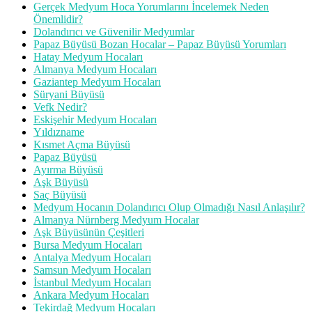
Gerçek Medyum Hoca Yorumlarını İncelemek Neden
Önemlidir?
Dolandırıcı ve Güvenilir Medyumlar
Papaz Büyüsü Bozan Hocalar – Papaz Büyüsü Yorumları
Hatay Medyum Hocaları
Almanya Medyum Hocaları
Gaziantep Medyum Hocaları
Süryani Büyüsü
Vefk Nedir?
Eskişehir Medyum Hocaları
Yıldızname
Kısmet Açma Büyüsü
Papaz Büyüsü
Ayırma Büyüsü
Aşk Büyüsü
Saç Büyüsü
Medyum Hocanın Dolandırıcı Olup Olmadığı Nasıl Anlaşılır?
Almanya Nürnberg Medyum Hocalar
Aşk Büyüsünün Çeşitleri
Bursa Medyum Hocaları
Antalya Medyum Hocaları
Samsun Medyum Hocaları
İstanbul Medyum Hocaları
Ankara Medyum Hocaları
Tekirdağ Medyum Hocaları