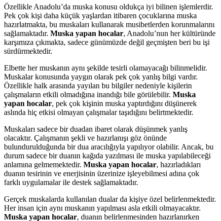
Özellikle Anadolu’da muska konusu oldukça iyi bilinen işlemlerdir.
Pek çok kişi daha küçük yaşlardan itibaren çocuklarına muska
hazırlatmakta, bu muskaları kullanarak musibetlerden korunmalarını
sağlamaktadır.
Muska yapan hocalar
, Anadolu’nun her kültüründe
karşımıza çıkmakta, sadece günümüzde değil geçmişten beri bu işi
sürdürmektedir.
Elbette her muskanın aynı şekilde tesirli olamayacağı bilinmelidir.
Muskalar konusunda yaygın olarak pek çok yanlış bilgi vardır.
Özellikle halk arasında yayılan bu bilgiler nedeniyle kişilerin
çalışmaların etkili olmadığına inandığı bile görülebilir.
Muska
yapan hocalar
, pek çok kişinin muska yaptırdığını düşünerek
aslında hiç etkisi olmayan çalışmalar taşıdığını belirtmektedir.
Muskaları sadece bir duadan ibaret olarak düşünmek yanlış
olacaktır. Çalışmanın şekli ve hazırlanışı göz önünde
bulundurulduğunda bir dua aracılığıyla yapılıyor olabilir. Ancak, bu
durum sadece bir duanın kağıda yazılması ile muska yapılabileceği
anlamına gelmemektedir.
Muska yapan hocalar
, hazırladıkları
duanın tesirinin ve enerjisinin üzerinize işleyebilmesi adına çok
farklı uygulamalar ile destek sağlamaktadır.
Gerçek muskalarda kullanılan dualar da kişiye özel belirlenmektedir.
Her insan için aynı muskanın yapılması asla etkili olmayacaktır.
Muska yapan hocalar
, duanın belirlenmesinden hazırlanırken