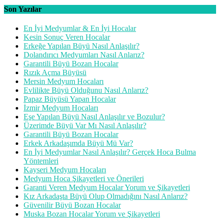
Son Yazılar
En İyi Medyumlar & En İyi Hocalar
Kesin Sonuç Veren Hocalar
Erkeğe Yapılan Büyü Nasıl Anlaşılır?
Dolandırıcı Medyumları Nasıl Anlarız?
Garantili Büyü Bozan Hocalar
Rızık Açma Büyüsü
Mersin Medyum Hocaları
Evlilikte Büyü Olduğunu Nasıl Anlarız?
Papaz Büyüsü Yapan Hocalar
İzmir Medyum Hocaları
Eşe Yapılan Büyü Nasıl Anlaşılır ve Bozulur?
Üzerimde Büyü Var Mı Nasıl Anlaşılır?
Garantili Büyü Bozan Hocalar
Erkek Arkadaşımda Büyü Mü Var?
En İyi Medyumlar Nasıl Anlaşılır? Gerçek Hoca Bulma
Yöntemleri
Kayseri Medyum Hocaları
Medyum Hoca Şikayetleri ve Önerileri
Garanti Veren Medyum Hocalar Yorum ve Şikayetleri
Kız Arkadaşta Büyü Olup Olmadığını Nasıl Anlarız?
Güvenilir Büyü Bozan Hocalar
Muska Bozan Hocalar Yorum ve Şikayetleri