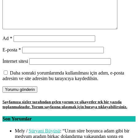
Ad
*
E-posta
*
İnternet sitesi
Daha sonraki yorumlarımda kullanılması için adım, e-posta
adresim ve site adresim bu tarayıcıya kaydedilsin.
Sayfamıza sizler tarafından gelen yorum ve şikayetler tek bir yazıda
toplanmaktadır. Yorum sayfasına ulaşmak için buraya tıklayabilirsiniz.
Son Yorumlar
Mely
/
Süryani Büyüsü
: “
Uzun süre boyunca adam gibi bir
medyum aradım birkaç dolandırma vakasından sonra en