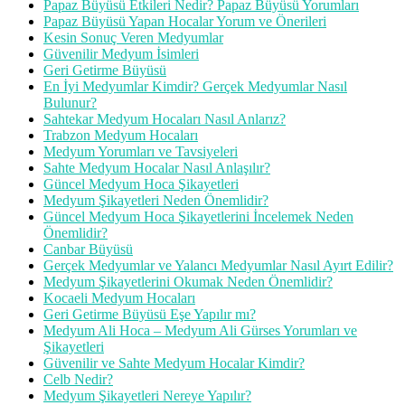
Papaz Büyüsü Etkileri Nedir? Papaz Büyüsü Yorumları
Papaz Büyüsü Yapan Hocalar Yorum ve Önerileri
Kesin Sonuç Veren Medyumlar
Güvenilir Medyum İsimleri
Geri Getirme Büyüsü
En İyi Medyumlar Kimdir? Gerçek Medyumlar Nasıl
Bulunur?
Sahtekar Medyum Hocaları Nasıl Anlarız?
Trabzon Medyum Hocaları
Medyum Yorumları ve Tavsiyeleri
Sahte Medyum Hocalar Nasıl Anlaşılır?
Güncel Medyum Hoca Şikayetleri
Medyum Şikayetleri Neden Önemlidir?
Güncel Medyum Hoca Şikayetlerini İncelemek Neden
Önemlidir?
Canbar Büyüsü
Gerçek Medyumlar ve Yalancı Medyumlar Nasıl Ayırt Edilir?
Medyum Şikayetlerini Okumak Neden Önemlidir?
Kocaeli Medyum Hocaları
Geri Getirme Büyüsü Eşe Yapılır mı?
Medyum Ali Hoca – Medyum Ali Gürses Yorumları ve
Şikayetleri
Güvenilir ve Sahte Medyum Hocalar Kimdir?
Celb Nedir?
Medyum Şikayetleri Nereye Yapılır?