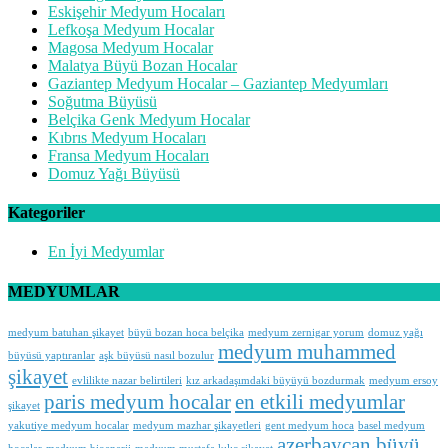
Eskişehir Medyum Hocaları
Lefkoşa Medyum Hocalar
Magosa Medyum Hocalar
Malatya Büyü Bozan Hocalar
Gaziantep Medyum Hocalar – Gaziantep Medyumları
Soğutma Büyüsü
Belçika Genk Medyum Hocalar
Kıbrıs Medyum Hocaları
Fransa Medyum Hocaları
Domuz Yağı Büyüsü
Kategoriler
En İyi Medyumlar
MEDYUMLAR
medyum batuhan şikayet
büyü bozan hoca belçika
medyum zernigar yorum
domuz yağı
medyum muhammed
büyüsü yaptıranlar
aşk büyüsü nasıl bozulur
şikayet
evlilikte nazar belirtileri
kız arkadaşımdaki büyüyü bozdurmak
medyum ersoy
paris medyum hocalar
en etkili medyumlar
şikayet
yakutiye medyum hocalar
medyum mazhar şikayetleri
gent medyum hoca
basel medyum
azerbaycan büyü