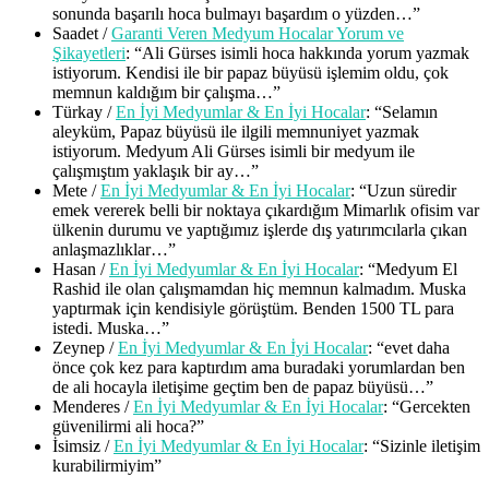
sonunda başarılı hoca bulmayı başardım o yüzden…
”
Saadet
/
Garanti Veren Medyum Hocalar Yorum ve
Şikayetleri
: “
Ali Gürses isimli hoca hakkında yorum yazmak
istiyorum. Kendisi ile bir papaz büyüsü işlemim oldu, çok
memnun kaldığım bir çalışma…
”
Türkay
/
En İyi Medyumlar & En İyi Hocalar
: “
Selamın
aleyküm, Papaz büyüsü ile ilgili memnuniyet yazmak
istiyorum. Medyum Ali Gürses isimli bir medyum ile
çalışmıştım yaklaşık bir ay…
”
Mete
/
En İyi Medyumlar & En İyi Hocalar
: “
Uzun süredir
emek vererek belli bir noktaya çıkardığım Mimarlık ofisim var
ülkenin durumu ve yaptığımız işlerde dış yatırımcılarla çıkan
anlaşmazlıklar…
”
Hasan
/
En İyi Medyumlar & En İyi Hocalar
: “
Medyum El
Rashid ile olan çalışmamdan hiç memnun kalmadım. Muska
yaptırmak için kendisiyle görüştüm. Benden 1500 TL para
istedi. Muska…
”
Zeynep
/
En İyi Medyumlar & En İyi Hocalar
: “
evet daha
önce çok kez para kaptırdım ama buradaki yorumlardan ben
de ali hocayla iletişime geçtim ben de papaz büyüsü…
”
Menderes
/
En İyi Medyumlar & En İyi Hocalar
: “
Gercekten
güvenilirmi ali hoca?
”
İsimsiz
/
En İyi Medyumlar & En İyi Hocalar
: “
Sizinle iletişim
kurabilirmiyim
”