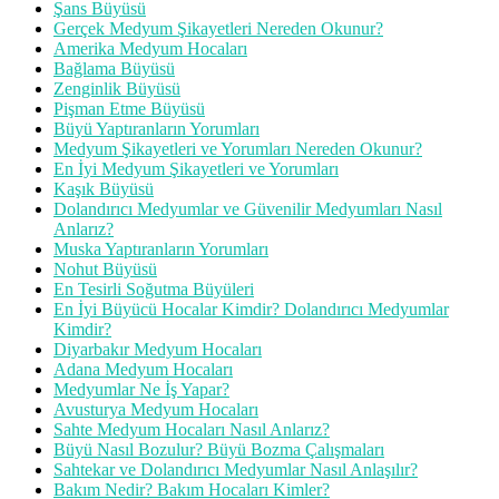
Şans Büyüsü
Gerçek Medyum Şikayetleri Nereden Okunur?
Amerika Medyum Hocaları
Bağlama Büyüsü
Zenginlik Büyüsü
Pişman Etme Büyüsü
Büyü Yaptıranların Yorumları
Medyum Şikayetleri ve Yorumları Nereden Okunur?
En İyi Medyum Şikayetleri ve Yorumları
Kaşık Büyüsü
Dolandırıcı Medyumlar ve Güvenilir Medyumları Nasıl
Anlarız?
Muska Yaptıranların Yorumları
Nohut Büyüsü
En Tesirli Soğutma Büyüleri
En İyi Büyücü Hocalar Kimdir? Dolandırıcı Medyumlar
Kimdir?
Diyarbakır Medyum Hocaları
Adana Medyum Hocaları
Medyumlar Ne İş Yapar?
Avusturya Medyum Hocaları
Sahte Medyum Hocaları Nasıl Anlarız?
Büyü Nasıl Bozulur? Büyü Bozma Çalışmaları
Sahtekar ve Dolandırıcı Medyumlar Nasıl Anlaşılır?
Bakım Nedir? Bakım Hocaları Kimler?