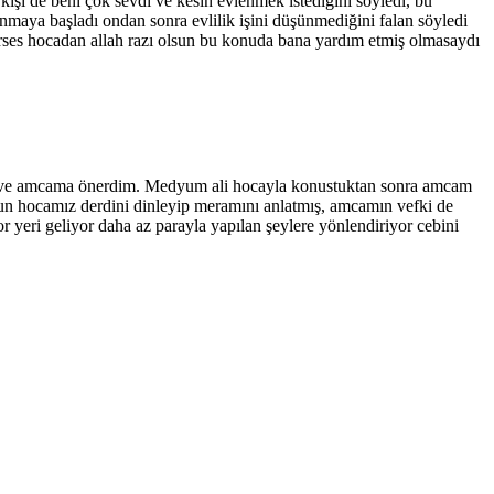
i de beni çok sevdi ve kesin evlenmek istediğini söyledi, bu
maya başladı ondan sonra evlilik işini düşünmediğini falan söyledi
ürses hocadan allah razı olsun bu konuda bana yardım etmiş olmasaydı
üm ve amcama önerdim. Medyum ali hocayla konustuktan sonra amcam
n hocamız derdini dinleyip meramını anlatmış, amcamın vefki de
or yeri geliyor daha az parayla yapılan şeylere yönlendiriyor cebini