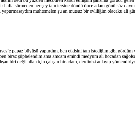
rım dedi bu yüzden mecburen kabul etmiştim şansıma görücü gelen kiş
bir hafta sürmeden her şey tam tersine döndü önce adam gönülsüz davran
yı yaptırmasaydım muhtemelen şu an mutsuz bir evliliğim olacaktı ali g
rses’e papaz büyüsü yaptırdım, ben etkisini tam istediğim gibi görd
a ben biraz şüphelendim ama amcam emindi medyum ali hocadan sağolsu
şan biri değil allah için çalışan bir adam, derdinizi anlayıp yönlendiriy