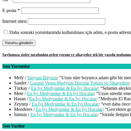
E-posta
*
İnternet sitesi
Daha sonraki yorumlarımda kullanılması için adım, e-posta adresim
Sayfamıza sizler tarafından gelen yorum ve şikayetler tek bir yazıda toplanm
Son Yorumlar
Mely
/
Süryani Büyüsü
: “
Uzun süre boyunca adam gibi bir me
Saadet
/
Garanti Veren Medyum Hocalar Yorum ve Şikayetleri
:
Türkay
/
En İyi Medyumlar & En İyi Hocalar
: “
Selamın aleykü
Mete
/
En İyi Medyumlar & En İyi Hocalar
: “
Uzun süredir emek
Hasan
/
En İyi Medyumlar & En İyi Hocalar
: “
Medyum El Rashi
Zeynep
/
En İyi Medyumlar & En İyi Hocalar
: “
evet daha önce
Menderes
/
En İyi Medyumlar & En İyi Hocalar
: “
Gercekten gü
İsimsiz
/
En İyi Medyumlar & En İyi Hocalar
: “
Sizinle iletişim
Son Yazılar