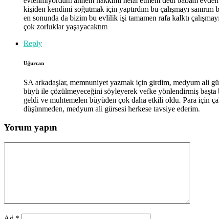
evlenmiyordum annem hakkımı helal etmem dedi babam evden ata
kişiden kendimi soğutmak için yaptırdım bu çalışmayı sanırım 
en sonunda da bizim bu evlilik işi tamamen rafa kalktı çalışma
çok zorluklar yaşayacaktım
Reply
Uğurcan
SA arkadaşlar, memnuniyet yazmak için girdim, medyum ali gü
büyü ile çözülmeyeceğini söyleyerek vefke yönlendirmiş başt
geldi ve muhtemelen büyüden çok daha etkili oldu. Para için çalı
düşünmeden, medyum ali gürsesi herkese tavsiye ederim.
Yorum yapın
Ad
*