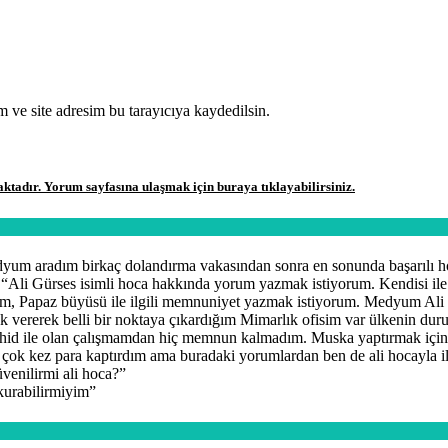
 ve site adresim bu tarayıcıya kaydedilsin.
aktadır. Yorum sayfasına ulaşmak için buraya tıklayabilirsiniz.
dyum aradım birkaç dolandırma vakasından sonra en sonunda başarılı
 “
Ali Gürses isimli hoca hakkında yorum yazmak istiyorum. Kendisi il
m, Papaz büyüsü ile ilgili memnuniyet yazmak istiyorum. Medyum Ali G
 vererek belli bir noktaya çıkardığım Mimarlık ofisim var ülkenin duru
d ile olan çalışmamdan hiç memnun kalmadım. Muska yaptırmak için
 çok kez para kaptırdım ama buradaki yorumlardan ben de ali hocayla 
venilirmi ali hoca?
”
 kurabilirmiyim
”