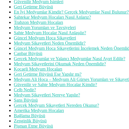
Güvenilir Medyum İsimleri
Geri Getirme Büyüsü
En İyi Medyumlar Kimdir? Gerçek Medyumlar Nasıl Bulunur?
Sahtekar Medyum Hocaları Nasıl Anlarız?
Trabzon Medyum Hocaları
Medyum Yorumları ve Tavsiyeleri
Sahte Medyum Hocalar Nasıl Anlaşılır?
Güncel Medyum Hoca Şikayetleri
Medyum Şikayetleri Neden Önemlidir?
Güncel Medyum Hoca Şikayetlerini İncelemek Neden Önemlid
Canbar Büyüsü
Gerçek Medyumlar ve Yalancı Medyumlar Nasıl Ayırt Edilir?
Medyum Şikayetlerini Okumak Neden Önemlidir?
Kocaeli Medyum Hocaları
Geri Getirme Büyüsü Eşe Yapılır mı?
Medyum Ali Hoca – Medyum Ali Gürses Yorumları ve Şikayetl
Güvenilir ve Sahte Medyum Hocalar Kimdir?
Celb Nedir?
Medyum Şikayetleri Nereye Yapılır?
Şans Büyüsü
Gerçek Medyum Şikayetleri Nereden Okunur?
Amerika Medyum Hocaları
Bağlama Büyüsü
Zenginlik Büyüsü
Pişman Etme Büyüsü