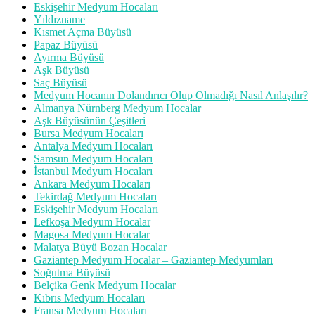
Eskişehir Medyum Hocaları
Yıldızname
Kısmet Açma Büyüsü
Papaz Büyüsü
Ayırma Büyüsü
Aşk Büyüsü
Saç Büyüsü
Medyum Hocanın Dolandırıcı Olup Olmadığı Nasıl Anlaşılır?
Almanya Nürnberg Medyum Hocalar
Aşk Büyüsünün Çeşitleri
Bursa Medyum Hocaları
Antalya Medyum Hocaları
Samsun Medyum Hocaları
İstanbul Medyum Hocaları
Ankara Medyum Hocaları
Tekirdağ Medyum Hocaları
Eskişehir Medyum Hocaları
Lefkoşa Medyum Hocalar
Magosa Medyum Hocalar
Malatya Büyü Bozan Hocalar
Gaziantep Medyum Hocalar – Gaziantep Medyumları
Soğutma Büyüsü
Belçika Genk Medyum Hocalar
Kıbrıs Medyum Hocaları
Fransa Medyum Hocaları