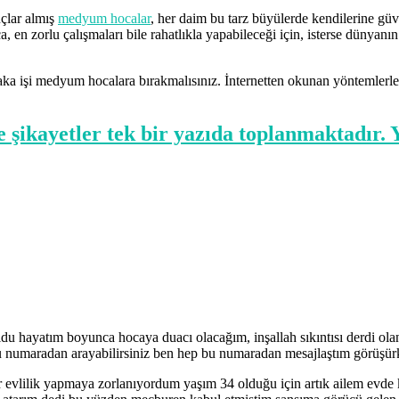
uçlar almış
medyum hocalar
, her daim bu tarz büyülerde kendilerine güv
a, en zorlu çalışmaları bile rahatlıkla yapabileceği için, isterse dünyan
ka işi medyum hocalara bırakmalısınız. İnternetten okunan yöntemlerle 
e şikayetler tek bir yazıda toplanmaktadır.
ldu hayatım boyunca hocaya duacı olacağım, inşallah sıkıntısı derdi ola
 bu numaradan arayabilirsiniz ben hep bu numaradan mesajlaştım görüşür
r evlilik yapmaya zorlanıyordum yaşım 34 olduğu için artık ailem evde