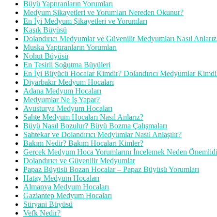
Büyü Yaptıranların Yorumları
Medyum Şikayetleri ve Yorumları Nereden Okunur?
En İyi Medyum Şikayetleri ve Yorumları
Kaşık Büyüsü
Dolandırıcı Medyumlar ve Güvenilir Medyumları Nasıl Anlarız
Muska Yaptıranların Yorumları
Nohut Büyüsü
En Tesirli Soğutma Büyüleri
En İyi Büyücü Hocalar Kimdir? Dolandırıcı Medyumlar Kimdi
Diyarbakır Medyum Hocaları
Adana Medyum Hocaları
Medyumlar Ne İş Yapar?
Avusturya Medyum Hocaları
Sahte Medyum Hocaları Nasıl Anlarız?
Büyü Nasıl Bozulur? Büyü Bozma Çalışmaları
Sahtekar ve Dolandırıcı Medyumlar Nasıl Anlaşılır?
Bakım Nedir? Bakım Hocaları Kimler?
Gerçek Medyum Hoca Yorumlarını İncelemek Neden Önemlidi
Dolandırıcı ve Güvenilir Medyumlar
Papaz Büyüsü Bozan Hocalar – Papaz Büyüsü Yorumları
Hatay Medyum Hocaları
Almanya Medyum Hocaları
Gaziantep Medyum Hocaları
Süryani Büyüsü
Vefk Nedir?