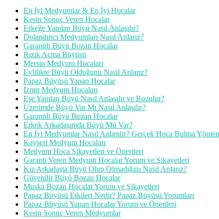
En İyi Medyumlar & En İyi Hocalar
Kesin Sonuç Veren Hocalar
Erkeğe Yapılan Büyü Nasıl Anlaşılır?
Dolandırıcı Medyumları Nasıl Anlarız?
Garantili Büyü Bozan Hocalar
Rızık Açma Büyüsü
Mersin Medyum Hocaları
Evlilikte Büyü Olduğunu Nasıl Anlarız?
Papaz Büyüsü Yapan Hocalar
İzmir Medyum Hocaları
Eşe Yapılan Büyü Nasıl Anlaşılır ve Bozulur?
Üzerimde Büyü Var Mı Nasıl Anlaşılır?
Garantili Büyü Bozan Hocalar
Erkek Arkadaşımda Büyü Mü Var?
En İyi Medyumlar Nasıl Anlaşılır? Gerçek Hoca Bulma Yöntem
Kayseri Medyum Hocaları
Medyum Hoca Şikayetleri ve Önerileri
Garanti Veren Medyum Hocalar Yorum ve Şikayetleri
Kız Arkadaşta Büyü Olup Olmadığını Nasıl Anlarız?
Güvenilir Büyü Bozan Hocalar
Muska Bozan Hocalar Yorum ve Şikayetleri
Papaz Büyüsü Etkileri Nedir? Papaz Büyüsü Yorumları
Papaz Büyüsü Yapan Hocalar Yorum ve Önerileri
Kesin Sonuç Veren Medyumlar