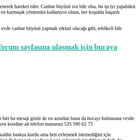
enerek hareket eder. Canbar büyüsü zor bile olsa, bu işi iyi yapabilen
ın en karmaşık yöntemini kullanıyor olsun, her koşulda başarılı
evde canbar büyüsü yapmak etkisiz olacağı gibi, tehlikeli bile
 Yorum sayfasına ulaşmak için buraya
n biri bu mesajı görür de en azından bana da hocayı bulmasına vesile
ken kendine ait telefon numarası 535 590 62 75
 kaldın baskısı kurdu ama ben evlenmek istemediğim için