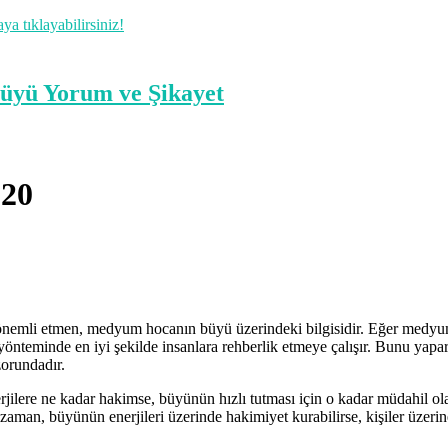
 tıklayabilirsiniz!
020
n önemli etmen, medyum hocanın büyü üzerindeki bilgisidir. Eğer medyum
nteminde en iyi şekilde insanlara rehberlik etmeye çalışır. Bunu yapark
zorundadır.
lere ne kadar hakimse, büyünün hızlı tutması için o kadar müdahil ol
an, büyünün enerjileri üzerinde hakimiyet kurabilirse, kişiler üzerine