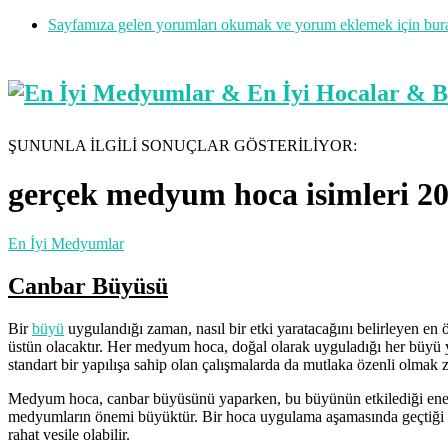
Sayfamıza gelen yorumları okumak ve yorum eklemek için buraya
ŞUNUNLA İLGİLİ SONUÇLAR GÖSTERİLİYOR:
gerçek medyum hoca isimleri 2
En İyi Medyumlar
Canbar Büyüsü
Bir
büyü
uygulandığı zaman, nasıl bir etki yaratacağını belirleyen e
üstün olacaktır. Her medyum hoca, doğal olarak uyguladığı her büyü yö
standart bir yapılışa sahip olan çalışmalarda da mutlaka özenli olmak 
Medyum hoca, canbar büyüsünü yaparken, bu büyünün etkilediği enerji
medyumların önemi büyüktür. Bir hoca uygulama aşamasında geçtiği zam
rahat vesile olabilir.