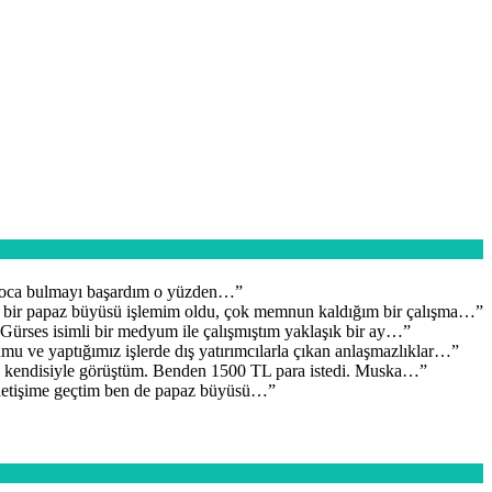
 hoca bulmayı başardım o yüzden…
”
e bir papaz büyüsü işlemim oldu, çok memnun kaldığım bir çalışma…
”
ürses isimli bir medyum ile çalışmıştım yaklaşık bir ay…
”
mu ve yaptığımız işlerde dış yatırımcılarla çıkan anlaşmazlıklar…
”
 kendisiyle görüştüm. Benden 1500 TL para istedi. Muska…
”
iletişime geçtim ben de papaz büyüsü…
”