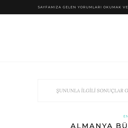
SAYFAMIZA GELEN YORUMLARI OKUMAK VE 
ŞUNUNLA İLGİLİ SONUÇLAR G
E
ALMANYA BÜ