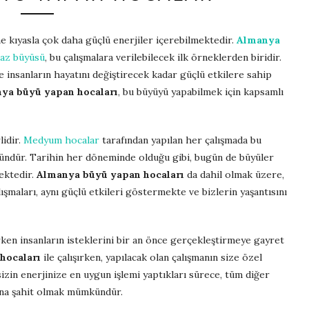
ine kıyasla çok daha güçlü enerjiler içerebilmektedir.
Almanya
az büyüsü
, bu çalışmalara verilebilecek ilk örneklerden biridir.
 insanların hayatını değiştirecek kadar güçlü etkilere sahip
ya büyü yapan hocaları
, bu büyüyü yapabilmek için kapsamlı
lidir.
Medyum hocalar
tarafından yapılan her çalışmada bu
ündür. Tarihin her döneminde olduğu gibi, bugün de büyüler
mektedir.
Almanya büyü yapan hocaları
da dahil olmak üzere,
şmaları, aynı güçlü etkileri göstermekte ve bizlerin yaşantısını
rken insanların isteklerini bir an önce gerçekleştirmeye gayret
hocaları
ile çalışırken, yapılacak olan çalışmanın size özel
zin enerjinize en uygun işlemi yaptıkları sürece, tüm diğer
ğına şahit olmak mümkündür.