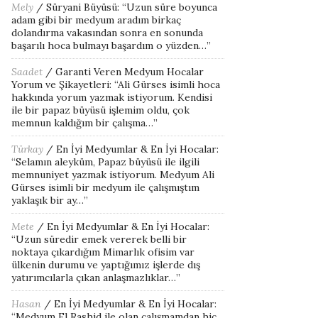
Mely
/
Süryani Büyüsü
: “
Uzun süre boyunca
adam gibi bir medyum aradım birkaç
dolandırma vakasından sonra en sonunda
başarılı hoca bulmayı başardım o yüzden…
”
Saadet
/
Garanti Veren Medyum Hocalar
Yorum ve Şikayetleri
: “
Ali Gürses isimli hoca
hakkında yorum yazmak istiyorum. Kendisi
ile bir papaz büyüsü işlemim oldu, çok
memnun kaldığım bir çalışma…
”
Türkay
/
En İyi Medyumlar & En İyi Hocalar
:
“
Selamın aleyküm, Papaz büyüsü ile ilgili
memnuniyet yazmak istiyorum. Medyum Ali
Gürses isimli bir medyum ile çalışmıştım
yaklaşık bir ay…
”
Mete
/
En İyi Medyumlar & En İyi Hocalar
:
“
Uzun süredir emek vererek belli bir
noktaya çıkardığım Mimarlık ofisim var
ülkenin durumu ve yaptığımız işlerde dış
yatırımcılarla çıkan anlaşmazlıklar…
”
Hasan
/
En İyi Medyumlar & En İyi Hocalar
:
“
Medyum El Rashid ile olan çalışmamdan hiç