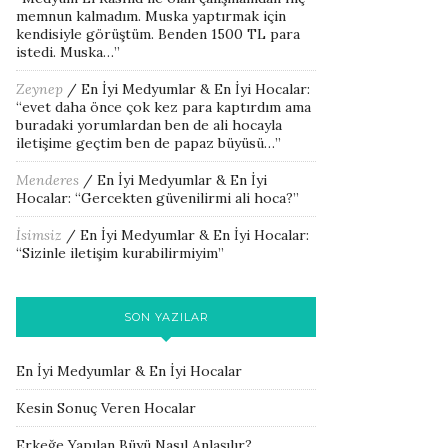
memnun kalmadım. Muska yaptırmak için
kendisiyle görüştüm. Benden 1500 TL para
istedi. Muska…
”
Zeynep
/
En İyi Medyumlar & En İyi Hocalar
:
“
evet daha önce çok kez para kaptırdım ama
buradaki yorumlardan ben de ali hocayla
iletişime geçtim ben de papaz büyüsü…
”
Menderes
/
En İyi Medyumlar & En İyi
Hocalar
: “
Gercekten güvenilirmi ali hoca?
”
İsimsiz
/
En İyi Medyumlar & En İyi Hocalar
:
“
Sizinle iletişim kurabilirmiyim
”
SON YAZILAR
En İyi Medyumlar & En İyi Hocalar
Kesin Sonuç Veren Hocalar
Erkeğe Yapılan Büyü Nasıl Anlaşılır?