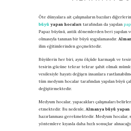
Öte dünyalara ait çalışmaların bazıları diğerler
büyü
yapan hocaları
tarafından da yapılan
pap
Papaz büyüsü, antik dönemlerden beri yapılan ve
olmasıyla tanınan bir büyü uygulamasıdır.
Alman
ilim eğitimlerinden geçmektedir.
Büyülerin her biri, aynı ölçüde karmaşık ve tesir
tesirin gücüne tekrar tekrar şahit olmak mümk
vesilesiyle hayatı değişen insanlara rastlanabil
tüm medyum hocalar tarafından yapılan büyü çalı
değiştirmektedir.
Medyum hocalar, yapacakları çalışmaları belirle
etmektedir. Bu nedenle,
Almanya büyü yapan 
hazırlanması gerekmektedir. Medyum hocalar, si
yöntemlere kıyasla daha hızlı sonuçlar alınaca