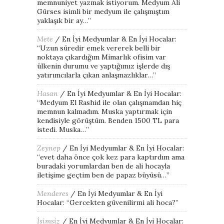
memnuniyet yazmak istiyorum. Medyum Ali
Gürses isimli bir medyum ile çalışmıştım
yaklaşık bir ay…
”
Mete
/
En İyi Medyumlar & En İyi Hocalar
:
“
Uzun süredir emek vererek belli bir
noktaya çıkardığım Mimarlık ofisim var
ülkenin durumu ve yaptığımız işlerde dış
yatırımcılarla çıkan anlaşmazlıklar…
”
Hasan
/
En İyi Medyumlar & En İyi Hocalar
:
“
Medyum El Rashid ile olan çalışmamdan hiç
memnun kalmadım. Muska yaptırmak için
kendisiyle görüştüm. Benden 1500 TL para
istedi. Muska…
”
Zeynep
/
En İyi Medyumlar & En İyi Hocalar
:
“
evet daha önce çok kez para kaptırdım ama
buradaki yorumlardan ben de ali hocayla
iletişime geçtim ben de papaz büyüsü…
”
Menderes
/
En İyi Medyumlar & En İyi
Hocalar
: “
Gercekten güvenilirmi ali hoca?
”
İsimsiz
/
En İyi Medyumlar & En İyi Hocalar
: