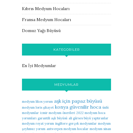
Kıbrıs Medyum Hocaları
Fransa Medyum Hocaları
Domuz Yağı Büyüsü
KATEGORILER
En İyi Medyumlar
MEDYUMLAR
aşk için papaz büyüsü
medyum likos yorum
konya güvenilir hoca
medyum loris şikayet
ünlü
medyumlar
izmir medyum önerileri
2022 medyum hoca
yorumları
garantili aşk büyüsü
ali gürses büyü yaptıranlar
medyum royat yorum
ingiltere gerçek medyumlar
medyum
şeyhmuz yorum
antwerpen medyum hocalar
medyum sinan