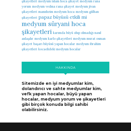
şikayetleri
medyum islam hoca şikayet
medyum rana
yorum
medyum vedma rana şikayet
medyum jivan
şikayetleri
mannheim medyum hoca
medyum gülhan
papaz büyüsü etkili mi
şikayetleri
medyum süryani hoca
şikayetleri
karımda büyü olup olmadığı nasıl
anlaşılır
medyum karlo şikayetleri
medyum murat osman
şikayet
başarı büyüsü yapan hocalar
medyum ibrahim
şikayetleri
kocaelideki medyum hocalar
HAKKINDA
Sitemizde en iyi medyumlar kim,
dolandırıcı ve sahte medyumlar kim,
vefk yapan hocalar, büyü yapan
hocalar, medyum yorum ve şikayetleri
gibi birçok konuda bilgi sahibi
olabilirsiniz.