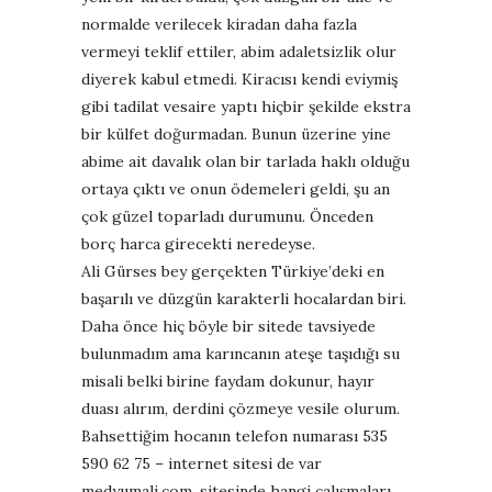
normalde verilecek kiradan daha fazla
vermeyi teklif ettiler, abim adaletsizlik olur
diyerek kabul etmedi. Kiracısı kendi eviymiş
gibi tadilat vesaire yaptı hiçbir şekilde ekstra
bir külfet doğurmadan. Bunun üzerine yine
abime ait davalık olan bir tarlada haklı olduğu
ortaya çıktı ve onun ödemeleri geldi, şu an
çok güzel toparladı durumunu. Önceden
borç harca girecekti neredeyse.
Ali Gürses bey gerçekten Türkiye’deki en
başarılı ve düzgün karakterli hocalardan biri.
Daha önce hiç böyle bir sitede tavsiyede
bulunmadım ama karıncanın ateşe taşıdığı su
misali belki birine faydam dokunur, hayır
duası alırım, derdini çözmeye vesile olurum.
Bahsettiğim hocanın telefon numarası 535
590 62 75 – internet sitesi de var
medyumali.com, sitesinde hangi çalışmaları