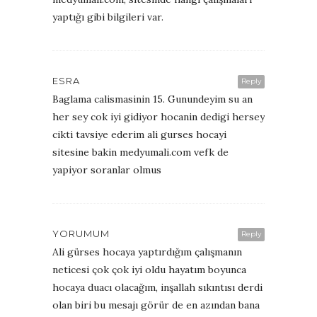
yaptığı gibi bilgileri var.
ESRA
Reply
Baglama calismasinin 15. Gunundeyim su an
her sey cok iyi gidiyor hocanin dedigi hersey
cikti tavsiye ederim ali gurses hocayi
sitesine bakin medyumali.com vefk de
yapiyor soranlar olmus
YORUMUM
Reply
Ali gürses hocaya yaptırdığım çalışmanın
neticesi çok çok iyi oldu hayatım boyunca
hocaya duacı olacağım, inşallah sıkıntısı derdi
olan biri bu mesajı görür de en azından bana