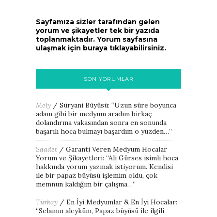
Sayfamıza sizler tarafından gelen
yorum ve şikayetler tek bir yazıda
toplanmaktadır. Yorum sayfasına
ulaşmak için buraya tıklayabilirsiniz.
SON YORUMLAR
Mely
/
Süryani Büyüsü
: “
Uzun süre boyunca
adam gibi bir medyum aradım birkaç
dolandırma vakasından sonra en sonunda
başarılı hoca bulmayı başardım o yüzden…
”
Saadet
/
Garanti Veren Medyum Hocalar
Yorum ve Şikayetleri
: “
Ali Gürses isimli hoca
hakkında yorum yazmak istiyorum. Kendisi
ile bir papaz büyüsü işlemim oldu, çok
memnun kaldığım bir çalışma…
”
Türkay
/
En İyi Medyumlar & En İyi Hocalar
:
“
Selamın aleyküm, Papaz büyüsü ile ilgili