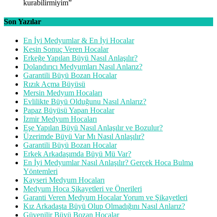
kurabilirmiyim
”
Son Yazılar
En İyi Medyumlar & En İyi Hocalar
Kesin Sonuç Veren Hocalar
Erkeğe Yapılan Büyü Nasıl Anlaşılır?
Dolandırıcı Medyumları Nasıl Anlarız?
Garantili Büyü Bozan Hocalar
Rızık Açma Büyüsü
Mersin Medyum Hocaları
Evlilikte Büyü Olduğunu Nasıl Anlarız?
Papaz Büyüsü Yapan Hocalar
İzmir Medyum Hocaları
Eşe Yapılan Büyü Nasıl Anlaşılır ve Bozulur?
Üzerimde Büyü Var Mı Nasıl Anlaşılır?
Garantili Büyü Bozan Hocalar
Erkek Arkadaşımda Büyü Mü Var?
En İyi Medyumlar Nasıl Anlaşılır? Gerçek Hoca Bulma
Yöntemleri
Kayseri Medyum Hocaları
Medyum Hoca Şikayetleri ve Önerileri
Garanti Veren Medyum Hocalar Yorum ve Şikayetleri
Kız Arkadaşta Büyü Olup Olmadığını Nasıl Anlarız?
Güvenilir Büyü Bozan Hocalar