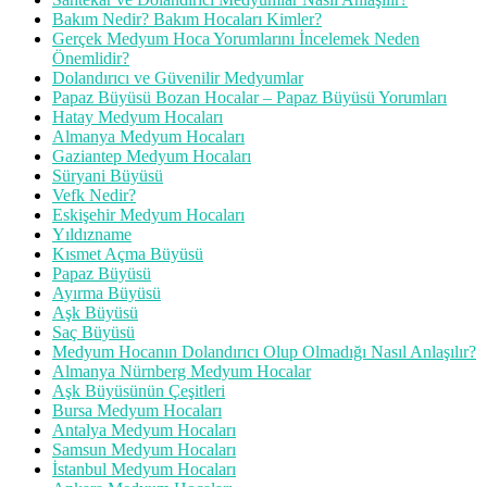
Bakım Nedir? Bakım Hocaları Kimler?
Gerçek Medyum Hoca Yorumlarını İncelemek Neden
Önemlidir?
Dolandırıcı ve Güvenilir Medyumlar
Papaz Büyüsü Bozan Hocalar – Papaz Büyüsü Yorumları
Hatay Medyum Hocaları
Almanya Medyum Hocaları
Gaziantep Medyum Hocaları
Süryani Büyüsü
Vefk Nedir?
Eskişehir Medyum Hocaları
Yıldızname
Kısmet Açma Büyüsü
Papaz Büyüsü
Ayırma Büyüsü
Aşk Büyüsü
Saç Büyüsü
Medyum Hocanın Dolandırıcı Olup Olmadığı Nasıl Anlaşılır?
Almanya Nürnberg Medyum Hocalar
Aşk Büyüsünün Çeşitleri
Bursa Medyum Hocaları
Antalya Medyum Hocaları
Samsun Medyum Hocaları
İstanbul Medyum Hocaları