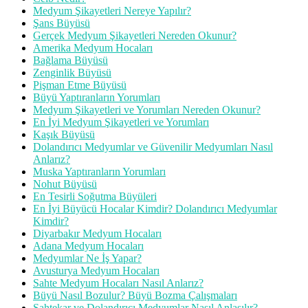
Medyum Şikayetleri Nereye Yapılır?
Şans Büyüsü
Gerçek Medyum Şikayetleri Nereden Okunur?
Amerika Medyum Hocaları
Bağlama Büyüsü
Zenginlik Büyüsü
Pişman Etme Büyüsü
Büyü Yaptıranların Yorumları
Medyum Şikayetleri ve Yorumları Nereden Okunur?
En İyi Medyum Şikayetleri ve Yorumları
Kaşık Büyüsü
Dolandırıcı Medyumlar ve Güvenilir Medyumları Nasıl
Anlarız?
Muska Yaptıranların Yorumları
Nohut Büyüsü
En Tesirli Soğutma Büyüleri
En İyi Büyücü Hocalar Kimdir? Dolandırıcı Medyumlar
Kimdir?
Diyarbakır Medyum Hocaları
Adana Medyum Hocaları
Medyumlar Ne İş Yapar?
Avusturya Medyum Hocaları
Sahte Medyum Hocaları Nasıl Anlarız?
Büyü Nasıl Bozulur? Büyü Bozma Çalışmaları
Sahtekar ve Dolandırıcı Medyumlar Nasıl Anlaşılır?