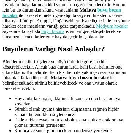
insanların hayatlarında ciddi sorunlar baş gösterebilecektir. Bunun
için bu tip durumdan sıkıntı yaşayanların
Malatya
büyü bozan
hocalar
ile hareket etmeleri gerektiği tavsiye edilmektedir. Genel
itibarıyla Pütürge, Arapgir, Doğanşehir ve Kale ilçelerinde bu yönde
hareket eden insanların varlığı göze çarpmaktadır.
Medyum hocalar
sayesinde kolaylıkla
büyü bozma
işlemleri gerçekleşebilecek ve
tamamen istenen kriterlerde hayata geçirilmiş olacaktır.
Büyülerin Varlığı Nasıl Anlaşılır?
Büyülerin etkileri kişilere ve büyü türlerine göre farklılık
gösterebilecektir. Ancak bazı durumlarda belli başlı belirtiler öne
çıkmaktadır. Bu belirtiler hem kişi hem de yakın çevresi tarafından
rahatlıkla fark edilecektir.
Malatya büyü bozan hocalar
bu
belirtiler ışığında türünü belirleyebilecek ve ona uygun olarak
hareket edecektir.
Hayvanlarla karşılaştıklarında huzursuz edici hissi ortaya
koyarlar.
Sürekli olarak uyuma hissinin oluşmasına rağmen hiçbir
zaman dinlendikleri söylenemez.
Evde aniden eşyalarının kaybolması ve anlık olarak ortaya
çıkması durumu görülebilir.
Karınca ve sinek gibi böceklerin nedensiz yere evde