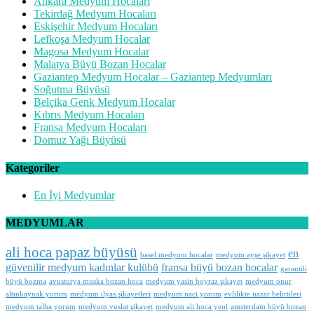
Ankara Medyum Hocaları
Tekirdağ Medyum Hocaları
Eskişehir Medyum Hocaları
Lefkoşa Medyum Hocalar
Magosa Medyum Hocalar
Malatya Büyü Bozan Hocalar
Gaziantep Medyum Hocalar – Gaziantep Medyumları
Soğutma Büyüsü
Belçika Genk Medyum Hocalar
Kıbrıs Medyum Hocaları
Fransa Medyum Hocaları
Domuz Yağı Büyüsü
Kategoriler
En İyi Medyumlar
MEDYUMLAR
ali hoca papaz büyüsü
en
basel medyum hocalar
medyum ayşe şikayet
güvenilir medyum kadınlar kulübü
fransa büyü bozan hocalar
garantili
büyü bozma
avusturya muska bozan hoca
medyum yasin boyraz şikayet
medyum onur
altınkaynak yorum
medyum ilyas şikayetleri
medyum naci yorum
evlilikte nazar belirtileri
medyum talha yorum
medyum vuslat şikayet
medyum ali hoca yeni
amsterdam büyü bozan