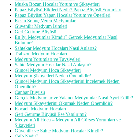
Muska Bozan Hocalar Yorum ve Şikayetleri
Papaz Büyüsü Etkileri Nedir? Papaz Büyüsü Yorumları
Papaz Büyüsü Yapan Hocalar Yorum ve Önerileri
Kesin Sonuç Veren Medyumlar
Güvenilir Medyum İsimleri
Geri Getirme Büyüsü
En İyi Medyumlar Kimdir? Gerçek Medyumlar Nasıl
Bulunur?
Sahtekar Medyum Hocaları Nasıl Anlarız?
Trabzon Medyum Hocaları
Medyum Yorumları ve Tavsiyeleri
Sahte Medyum Hocalar Nasıl Anlaşılır?
Güncel Medyum Hoca Şikayetleri
Medyum Şikayetleri Neden Önemlidir?
Güncel Medyum Hoca Şikayetlerini İncelemek Neden
Önemlidir?
Canbar Büyüsü
Gerçek Medyumlar ve Yalancı Medyumlar Nasıl Ayırt Edilir?
Medyum Şikayetlerini Okumak Neden Önemlidir?
Kocaeli Medyum Hocaları
Geri Getirme Büyüsü Eşe Yapılır mı?
Medyum Ali Hoca – Medyum Ali Gürses Yorumları ve
Şikayetleri
Güvenilir ve Sahte Medyum Hocalar Kimdir?
Celb Nedir?