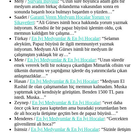
Mely
/
Süryani Büyüsü
: “
Uzun süre boyunca adam gibi bir
medyum aradım birkaç dolandırma vakasından sonra en
sonunda başarılı hoca bulmayı başardım o yüzden…
”
Saadet
/
Garanti Veren Medyum Hocalar Yorum ve
Şikayetleri
: “
Ali Gürses isimli hoca hakkında yorum yazmak
istiyorum. Kendisi ile bir papaz büyüsü işlemim oldu, çok
memnun kaldığım bir çalışma…
”
Türkay
/
En İyi Medyumlar & En İyi Hocalar
: “
Selamın
aleyküm, Papaz büyüsü ile ilgili memnuniyet yazmak
istiyorum. Medyum Ali Gürses isimli bir medyum ile
çalışmıştım yaklaşık bir ay…
”
Mete
/
En İyi Medyumlar & En İyi Hocalar
: “
Uzun süredir
emek vererek belli bir noktaya çıkardığım Mimarlık ofisim var
ülkenin durumu ve yaptığımız işlerde dış yatırımcılarla çıkan
anlaşmazlıklar…
”
Hasan
/
En İyi Medyumlar & En İyi Hocalar
: “
Medyum El
Rashid ile olan çalışmamdan hiç memnun kalmadım. Muska
yaptırmak için kendisiyle görüştüm. Benden 1500 TL para
istedi. Muska…
”
Zeynep
/
En İyi Medyumlar & En İyi Hocalar
: “
evet daha
önce çok kez para kaptırdım ama buradaki yorumlardan ben
de ali hocayla iletişime geçtim ben de papaz büyüsü…
”
Menderes
/
En İyi Medyumlar & En İyi Hocalar
: “
Gercekten
güvenilirmi ali hoca?
”
İsimsiz
/
En İyi Medyumlar & En İyi Hocalar
: “
Sizinle iletişim