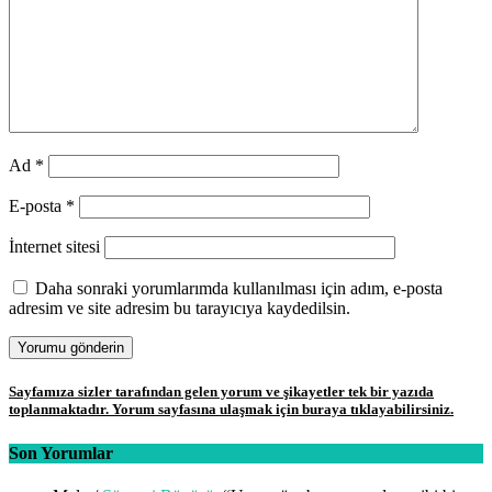
Ad
*
E-posta
*
İnternet sitesi
Daha sonraki yorumlarımda kullanılması için adım, e-posta
adresim ve site adresim bu tarayıcıya kaydedilsin.
Sayfamıza sizler tarafından gelen yorum ve şikayetler tek bir yazıda
toplanmaktadır. Yorum sayfasına ulaşmak için buraya tıklayabilirsiniz.
Son Yorumlar