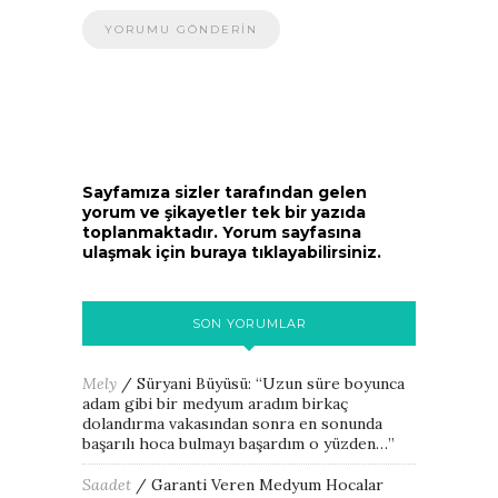
Sayfamıza sizler tarafından gelen
yorum ve şikayetler tek bir yazıda
toplanmaktadır. Yorum sayfasına
ulaşmak için buraya tıklayabilirsiniz.
SON YORUMLAR
Mely
/
Süryani Büyüsü
: “
Uzun süre boyunca
adam gibi bir medyum aradım birkaç
dolandırma vakasından sonra en sonunda
başarılı hoca bulmayı başardım o yüzden…
”
Saadet
/
Garanti Veren Medyum Hocalar