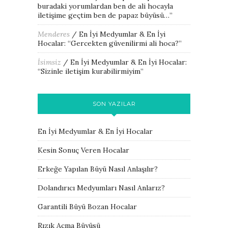
buradaki yorumlardan ben de ali hocayla
iletişime geçtim ben de papaz büyüsü…
”
Menderes
/
En İyi Medyumlar & En İyi
Hocalar
: “
Gercekten güvenilirmi ali hoca?
”
İsimsiz
/
En İyi Medyumlar & En İyi Hocalar
:
“
Sizinle iletişim kurabilirmiyim
”
SON YAZILAR
En İyi Medyumlar & En İyi Hocalar
Kesin Sonuç Veren Hocalar
Erkeğe Yapılan Büyü Nasıl Anlaşılır?
Dolandırıcı Medyumları Nasıl Anlarız?
Garantili Büyü Bozan Hocalar
Rızık Açma Büyüsü