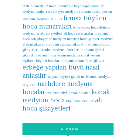
erdemli medyum hoca
çanakkale büyü yapan hocalar
medyum muharrem şikayet
medyum rahman keskin yorum
fransa büyücü
güvenilir medyumlar 2024
hoca numaraları
büyü yapan hoca iletişim
medyum aristo şikayetleri
ali hoca referanslar
medyum
hoca son şikayetler
medyum nurettin hoca şikayet
medyum
atahan şikayet
medyum agostan şikayet
medyum yıldırım
şikayetleri
istanbul medyum önerileri
medyum gürsel
şikayet
medyum hoca bakım
medyum royat yorum
ingiltere büyücü hocalar
medyum el hani fatih şikayet
erkeğe yapılan büyü nasıl
anlaşılır
süryani büyüsü günah mı
bremen medyum
narlıdere medyum
arıyorum
hocalar
konak
erzurum büyü bozan hocalar
medyum hoca
ali
büyü nasıl bozulur
hoca şikayetleri
HAKKINDA