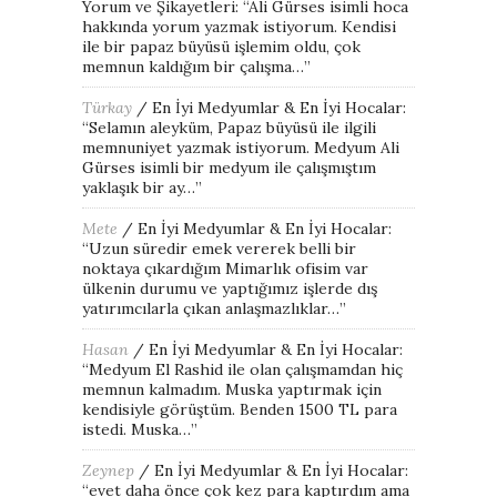
Yorum ve Şikayetleri
: “
Ali Gürses isimli hoca
hakkında yorum yazmak istiyorum. Kendisi
ile bir papaz büyüsü işlemim oldu, çok
memnun kaldığım bir çalışma…
”
Türkay
/
En İyi Medyumlar & En İyi Hocalar
:
“
Selamın aleyküm, Papaz büyüsü ile ilgili
memnuniyet yazmak istiyorum. Medyum Ali
Gürses isimli bir medyum ile çalışmıştım
yaklaşık bir ay…
”
Mete
/
En İyi Medyumlar & En İyi Hocalar
:
“
Uzun süredir emek vererek belli bir
noktaya çıkardığım Mimarlık ofisim var
ülkenin durumu ve yaptığımız işlerde dış
yatırımcılarla çıkan anlaşmazlıklar…
”
Hasan
/
En İyi Medyumlar & En İyi Hocalar
:
“
Medyum El Rashid ile olan çalışmamdan hiç
memnun kalmadım. Muska yaptırmak için
kendisiyle görüştüm. Benden 1500 TL para
istedi. Muska…
”
Zeynep
/
En İyi Medyumlar & En İyi Hocalar
:
“
evet daha önce çok kez para kaptırdım ama