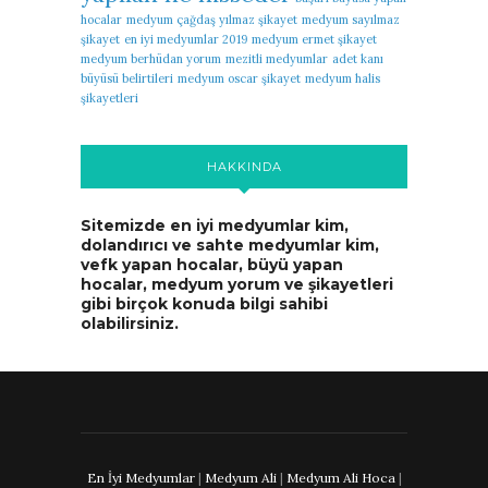
hocalar
medyum çağdaş yılmaz şikayet
medyum sayılmaz
şikayet
en iyi medyumlar 2019
medyum ermet şikayet
medyum berhüdan yorum
mezitli medyumlar
adet kanı
büyüsü belirtileri
medyum oscar şikayet
medyum halis
şikayetleri
HAKKINDA
Sitemizde en iyi medyumlar kim,
dolandırıcı ve sahte medyumlar kim,
vefk yapan hocalar, büyü yapan
hocalar, medyum yorum ve şikayetleri
gibi birçok konuda bilgi sahibi
olabilirsiniz.
En İyi Medyumlar
|
Medyum Ali
|
Medyum Ali Hoca
|