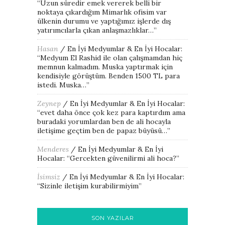
“
Uzun süredir emek vererek belli bir
noktaya çıkardığım Mimarlık ofisim var
ülkenin durumu ve yaptığımız işlerde dış
yatırımcılarla çıkan anlaşmazlıklar…
”
Hasan
/
En İyi Medyumlar & En İyi Hocalar
:
“
Medyum El Rashid ile olan çalışmamdan hiç
memnun kalmadım. Muska yaptırmak için
kendisiyle görüştüm. Benden 1500 TL para
istedi. Muska…
”
Zeynep
/
En İyi Medyumlar & En İyi Hocalar
:
“
evet daha önce çok kez para kaptırdım ama
buradaki yorumlardan ben de ali hocayla
iletişime geçtim ben de papaz büyüsü…
”
Menderes
/
En İyi Medyumlar & En İyi
Hocalar
: “
Gercekten güvenilirmi ali hoca?
”
İsimsiz
/
En İyi Medyumlar & En İyi Hocalar
:
“
Sizinle iletişim kurabilirmiyim
”
SON YAZILAR