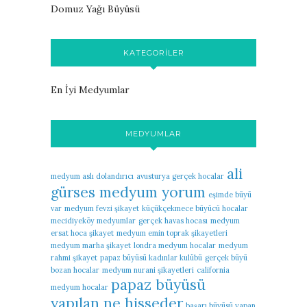
Domuz Yağı Büyüsü
KATEGORILER
En İyi Medyumlar
MEDYUMLAR
ali
medyum aslı dolandırıcı
avusturya gerçek hocalar
gürses medyum yorum
eşimde büyü
var
medyum fevzi şikayet
küçükçekmece büyücü hocalar
mecidiyeköy medyumlar
gerçek havas hocası
medyum
ersat hoca şikayet
medyum emin toprak şikayetleri
medyum marha şikayet
londra medyum hocalar
medyum
rahmi şikayet
papaz büyüsü kadınlar kulübü
gerçek büyü
bozan hocalar
medyum nurani şikayetleri
california
papaz büyüsü
medyum hocalar
yapılan ne hisseder
başarı büyüsü yapan