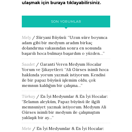
ulaşmak için buraya tıklayabilirsiniz.
SON YORUMLAR
Mely
/
Süryani Büyüsü
: “
Uzun süre boyunca
adam gibi bir medyum aradım birkaç
dolandırma vakasından sonra en sonunda
başarılı hoca bulmayı başardım o yüzden…
”
Saadet
/
Garanti Veren Medyum Hocalar
Yorum ve Şikayetleri
: “
Ali Gürses isimli hoca
hakkında yorum yazmak istiyorum. Kendisi
ile bir papaz büyüsü işlemim oldu, çok
memnun kaldığım bir çalışma…
”
Türkay
/
En İyi Medyumlar & En İyi Hocalar
:
“
Selamın aleyküm, Papaz büyüsü ile ilgili
memnuniyet yazmak istiyorum. Medyum Ali
Gürses isimli bir medyum ile çalışmıştım
yaklaşık bir ay…
”
Mete
/
En İyi Medyumlar & En İyi Hocalar
: