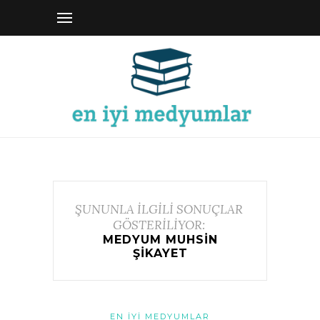
ŞUNUNLA İLGİLİ SONUÇLAR
GÖSTERİLİYOR:
MEDYUM MUHSIN
ŞIKAYET
EN İYI MEDYUMLAR