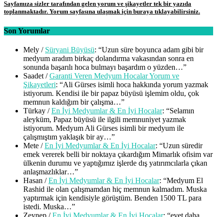
Sayfamıza sizler tarafından gelen yorum ve şikayetler tek bir yazıda
toplanmaktadır. Yorum sayfasına ulaşmak için buraya tıklayabilirsiniz.
Son Yorumlar
Mely
/
Süryani Büyüsü
: “
Uzun süre boyunca adam gibi bir
medyum aradım birkaç dolandırma vakasından sonra en
sonunda başarılı hoca bulmayı başardım o yüzden…
”
Saadet
/
Garanti Veren Medyum Hocalar Yorum ve
Şikayetleri
: “
Ali Gürses isimli hoca hakkında yorum yazmak
istiyorum. Kendisi ile bir papaz büyüsü işlemim oldu, çok
memnun kaldığım bir çalışma…
”
Türkay
/
En İyi Medyumlar & En İyi Hocalar
: “
Selamın
aleyküm, Papaz büyüsü ile ilgili memnuniyet yazmak
istiyorum. Medyum Ali Gürses isimli bir medyum ile
çalışmıştım yaklaşık bir ay…
”
Mete
/
En İyi Medyumlar & En İyi Hocalar
: “
Uzun süredir
emek vererek belli bir noktaya çıkardığım Mimarlık ofisim var
ülkenin durumu ve yaptığımız işlerde dış yatırımcılarla çıkan
anlaşmazlıklar…
”
Hasan
/
En İyi Medyumlar & En İyi Hocalar
: “
Medyum El
Rashid ile olan çalışmamdan hiç memnun kalmadım. Muska
yaptırmak için kendisiyle görüştüm. Benden 1500 TL para
istedi. Muska…
”
Zeynep
/
En İyi Medyumlar & En İyi Hocalar
: “
evet daha