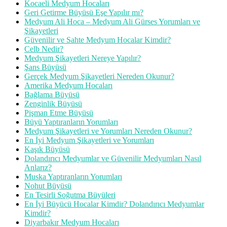
Kocaeli Medyum Hocaları
Geri Getirme Büyüsü Eşe Yapılır mı?
Medyum Ali Hoca – Medyum Ali Gürses Yorumları ve
Şikayetleri
Güvenilir ve Sahte Medyum Hocalar Kimdir?
Celb Nedir?
Medyum Şikayetleri Nereye Yapılır?
Şans Büyüsü
Gerçek Medyum Şikayetleri Nereden Okunur?
Amerika Medyum Hocaları
Bağlama Büyüsü
Zenginlik Büyüsü
Pişman Etme Büyüsü
Büyü Yaptıranların Yorumları
Medyum Şikayetleri ve Yorumları Nereden Okunur?
En İyi Medyum Şikayetleri ve Yorumları
Kaşık Büyüsü
Dolandırıcı Medyumlar ve Güvenilir Medyumları Nasıl
Anlarız?
Muska Yaptıranların Yorumları
Nohut Büyüsü
En Tesirli Soğutma Büyüleri
En İyi Büyücü Hocalar Kimdir? Dolandırıcı Medyumlar
Kimdir?
Diyarbakır Medyum Hocaları