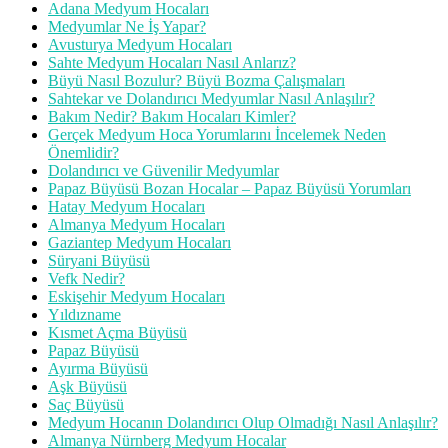
Adana Medyum Hocaları
Medyumlar Ne İş Yapar?
Avusturya Medyum Hocaları
Sahte Medyum Hocaları Nasıl Anlarız?
Büyü Nasıl Bozulur? Büyü Bozma Çalışmaları
Sahtekar ve Dolandırıcı Medyumlar Nasıl Anlaşılır?
Bakım Nedir? Bakım Hocaları Kimler?
Gerçek Medyum Hoca Yorumlarını İncelemek Neden
Önemlidir?
Dolandırıcı ve Güvenilir Medyumlar
Papaz Büyüsü Bozan Hocalar – Papaz Büyüsü Yorumları
Hatay Medyum Hocaları
Almanya Medyum Hocaları
Gaziantep Medyum Hocaları
Süryani Büyüsü
Vefk Nedir?
Eskişehir Medyum Hocaları
Yıldızname
Kısmet Açma Büyüsü
Papaz Büyüsü
Ayırma Büyüsü
Aşk Büyüsü
Saç Büyüsü
Medyum Hocanın Dolandırıcı Olup Olmadığı Nasıl Anlaşılır?
Almanya Nürnberg Medyum Hocalar