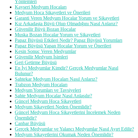
Yöntemleri
Kayseri Medyum Hocaları
Medyum Hoca Şikayetleri ve Önerileri
Garanti Veren Medyum Hocalar Yorum ve Şikayetleri
Kız Arkadaşta Büyü Olup Olmadığını Nasıl Anlarız?
Güvenilir Büyü Bozan Hocalar
Muska Bozan Hocalar Yorum ve Şikayetleri
Papaz Büyüsü Etkileri Nedir? Papaz Büyüsü Yorumları
Papaz Büyüsü Yapan Hocalar Yorum ve Önerileri
Kesin Sonuç Veren Medyumlar
Güvenilir Medyum İsimleri
Geri Getirme Büyüsü
En İyi Medyumlar Kimdir? Gerçek Medyumlar Nasıl
Bulunur?
Sahtekar Medyum Hocaları Nasıl Anlarız?
Trabzon Medyum Hocaları
Medyum Yorumları ve Tavsiyeleri
Sahte Medyum Hocalar Nasıl Anlaşılır?
Güncel Medyum Hoca Şikayetleri
Medyum Şikayetleri Neden Önemlidir?
Güncel Medyum Hoca Şikayetlerini İncelemek Neden
Önemlidir?
Canbar Büyüsü
Gerçek Medyumlar ve Yalancı Medyumlar Nasıl Ayırt Edilir?
Medyum Şikayetlerini Okumak Neden Önemlidir?