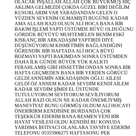
OLACAK İNŞALLAH ALLAH ÇOK BÜYÜKMÜŞ HİÇ
AKLIMA GELMEZDİ ÇOKDA GÜZEL BİRİ DEĞİLİM
KUSURLARIM VAR YARADANDAN GELEN O
YÜZDEN SEVENİM OLMAMIŞTI BUGÜNE KADAR
AMA ALLAH RAZI OLSUN ALİ HOCA BANA BİR
BAKIM İŞLEMİ YAPTI ÜSTÜMDE BÜYÜ OLDUĞUNU
GÖRDÜK BÜYÜYÜ MUHTEMELEN BENİM ESKİ
KISKANÇ BİR ARKADAŞIM YAPTIRDI DİYE
DÜŞÜNÜYORUM KISMETİMİN BAĞLANDIĞINI
ÖĞRENDİK BİR HAFTADA ALİ HOCA BÜYÜ
BOZMAYI YAPTI BAKIMDAN SONRA ÜSTÜMDEN
DAHA İLK GÜNDE BÜYÜK YÜK KALKTI
FERAHLAMIŞ GİBİ HİSSETTİM ONDAN SONRA BİR
HAFTA GEÇMEDEN BANA BİR YERDEN GÖRÜCÜ
GELDİ ANNEMİN ARKADAŞININ OĞLU AİLESİ
GELDİ ÖZ ANNEM KADAR SEVDİM KENDİ AİLEM
KADAR SEVDİM ŞİMDİ EL ÜSTÜNDE
TUTULUYORUM SEVİYORUM SEVİLİYORUM
ALLAH RAZI OLSUN NE KADAR ÖNEMLİYMİŞ
MANEVİYAT BUNU GÖRMÜŞ OLDUM ALİ HOCAYI
ÖNERİRİRM KENDİSİNE BURDANDA ÇOK
TEŞEKKÜR EDERİM BANA RESMEN YENİ BİR
HAYAT VESİLESİ OLDU KENDİSİ BU KONUDA
YARDIMA İHTİYACI OLANLARA TAVSİYE EDERİM
TELEFONU 05355906275 HAFTASONU PEK