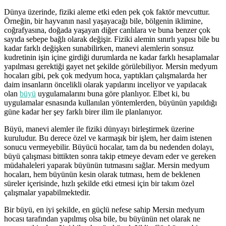
Dünya üzerinde, fiziki aleme etki eden pek çok faktör mevcuttur.
Örneğin, bir hayvanın nasıl yaşayacağı bile, bölgenin iklimine,
coğrafyasına, doğada yaşayan diğer canlılara ve buna benzer çok
sayıda sebepe bağlı olarak değişir. Fiziki alemin sınırlı yapısı bile bu
kadar farklı değişken sunabilirken, manevi alemlerin sonsuz
kudretinin işin içine girdiği durumlarda ne kadar farklı hesaplamalar
yapılması gerektiği gayet net şekilde görülebiliyor. Mersin medyum
hocaları gibi, pek çok medyum hoca, yaptıkları çalışmalarda her
daim insanların öncelikli olarak yapılarını inceliyor ve yapılacak
olan
büyü
uygulamalarını buna göre planlıyor. Elbet ki, bu
uygulamalar esnasında kullanılan yöntemlerden, büyünün yapıldığı
güne kadar her şey farklı birer ilim ile planlanıyor.
Büyü, manevi alemler ile fiziki dünyayı birleştirmek üzerine
kuruludur. Bu derece özel ve karmaşık bir işlem, her daim istenen
sonucu vermeyebilir. Büyücü hocalar, tam da bu nedenden dolayı,
büyü çalışması bittikten sonra takip etmeye devam eder ve gereken
müdahaleleri yaparak büyünün tutmasını sağlar. Mersin medyum
hocaları, hem büyünün kesin olarak tutması, hem de beklenen
süreler içerisinde, hızlı şekilde etki etmesi için bir takım özel
çalışmalar yapabilmektedir.
Bir büyü, en iyi şekilde, en güçlü nefese sahip Mersin medyum
hocası tarafından yapılmış olsa bile, bu büyünün net olarak ne