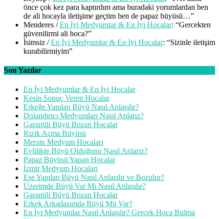
önce çok kez para kaptırdım ama buradaki yorumlardan ben
de ali hocayla iletişime geçtim ben de papaz büyüsü…
”
Menderes
/
En İyi Medyumlar & En İyi Hocalar
: “
Gercekten
güvenilirmi ali hoca?
”
İsimsiz
/
En İyi Medyumlar & En İyi Hocalar
: “
Sizinle iletişim
kurabilirmiyim
”
Son Yazılar
En İyi Medyumlar & En İyi Hocalar
Kesin Sonuç Veren Hocalar
Erkeğe Yapılan Büyü Nasıl Anlaşılır?
Dolandırıcı Medyumları Nasıl Anlarız?
Garantili Büyü Bozan Hocalar
Rızık Açma Büyüsü
Mersin Medyum Hocaları
Evlilikte Büyü Olduğunu Nasıl Anlarız?
Papaz Büyüsü Yapan Hocalar
İzmir Medyum Hocaları
Eşe Yapılan Büyü Nasıl Anlaşılır ve Bozulur?
Üzerimde Büyü Var Mı Nasıl Anlaşılır?
Garantili Büyü Bozan Hocalar
Erkek Arkadaşımda Büyü Mü Var?
En İyi Medyumlar Nasıl Anlaşılır? Gerçek Hoca Bulma