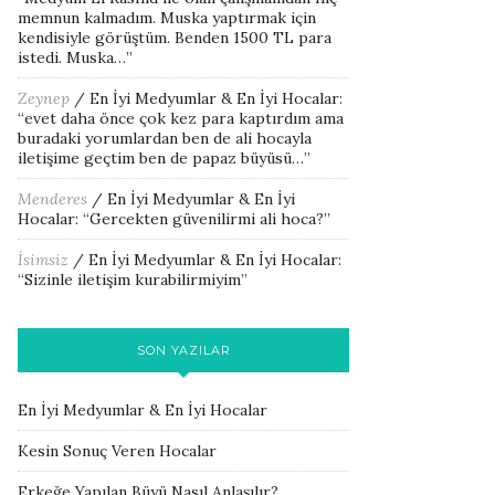
memnun kalmadım. Muska yaptırmak için
kendisiyle görüştüm. Benden 1500 TL para
istedi. Muska…
”
Zeynep
/
En İyi Medyumlar & En İyi Hocalar
:
“
evet daha önce çok kez para kaptırdım ama
buradaki yorumlardan ben de ali hocayla
iletişime geçtim ben de papaz büyüsü…
”
Menderes
/
En İyi Medyumlar & En İyi
Hocalar
: “
Gercekten güvenilirmi ali hoca?
”
İsimsiz
/
En İyi Medyumlar & En İyi Hocalar
:
“
Sizinle iletişim kurabilirmiyim
”
SON YAZILAR
En İyi Medyumlar & En İyi Hocalar
Kesin Sonuç Veren Hocalar
Erkeğe Yapılan Büyü Nasıl Anlaşılır?