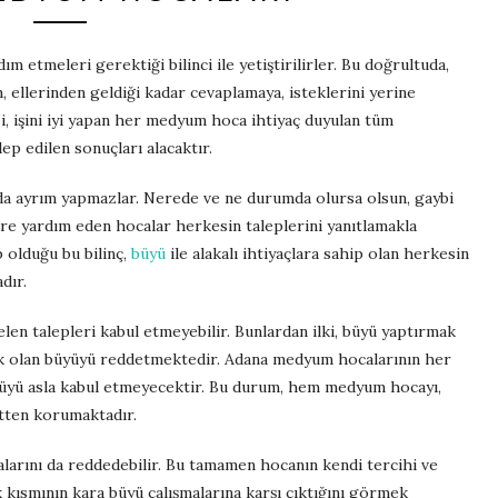
m etmeleri gerektiği bilinci ile yetiştirilirler. Bu doğrultuda,
 ellerinden geldiği kadar cevaplamaya, isteklerini yerine
i, işini iyi yapan her medyum hoca ihtiyaç duyulan tüm
ep edilen sonuçları alacaktır.
nda ayrım yapmazlar. Nerede ve ne durumda olursa olsun, gaybi
ere yardım eden hocalar herkesin taleplerini yanıtlamakla
 olduğu bu bilinç,
büyü
ile alakalı ihtiyaçlara sahip olan herkesin
dır.
n talepleri kabul etmeyebilir. Bunlardan ilki, büyü yaptırmak
ak olan büyüyü reddetmektedir. Adana medyum hocalarının her
üyüyü asla kabul etmeyecektir. Bu durum, hem medyum hocayı,
tten korumaktadır.
arını da reddedebilir. Bu tamamen hocanın kendi tercihi ve
kısmının kara büyü çalışmalarına karşı çıktığını görmek