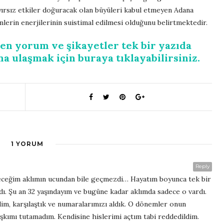
yırsız etkiler doğuracak olan büyüleri kabul etmeyen Adana
mlerin enerjilerinin suistimal edilmesi olduğunu belirtmektedir.
len yorum ve şikayetler tek bir yazıda
a ulaşmak için buraya tıklayabilirsiniz.
1 YORUM
Reply
leceğim aklımın ucundan bile geçmezdi… Hayatım boyunca tek bir
dı. Şu an 32 yaşındayım ve bugüne kadar aklımda sadece o vardı.
ldim, karşılaştık ve numaralarımızı aldık. O dönemler onun
şkımı tutamadım. Kendisine hislerimi açtım tabi reddedildim.