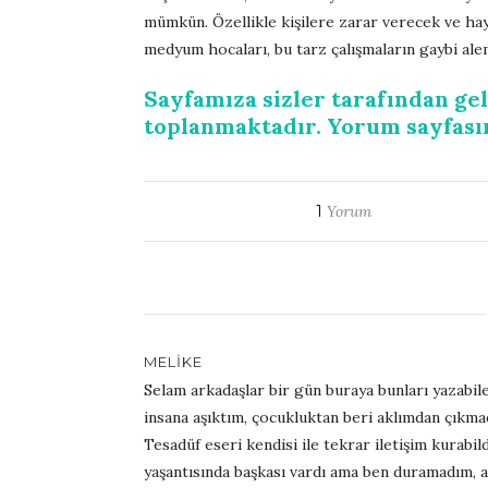
mümkün. Özellikle kişilere zarar verecek ve ha
medyum hocaları, bu tarz çalışmaların gaybi ale
Sayfamıza sizler tarafından ge
toplanmaktadır. Yorum sayfasın
1
Yorum
MELIKE
Selam arkadaşlar bir gün buraya bunları yazabi
insana aşıktım, çocukluktan beri aklımdan çıkma
Tesadüf eseri kendisi ile tekrar iletişim kurabi
yaşantısında başkası vardı ama ben duramadım, a