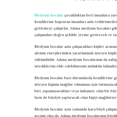
Medyum hocalar
çocukluktan beri insanlara yardı
kendilerine başvuran insanları asla reddetmeden,
getirmeye çalışırlar. Adana medyum hocaları gib
çalışmaları doğru şekilde yerine getirecek ve tal
Medyum hocalar asla çalışacakları kişiler arası
alemin enerjilerinden yararlanmak isteyen kişil
yükümlüdür. Adana medyum hocalarının da sahip
istediklerini elde edebilmesini mümkün kılmakta
Medyum hocalar bazı durumlarda kendilerine gele
isteyen kişinin mağdur olmaması için tutmayac
biri, yapamayacakları veya imkansız olan bir b
hem de büyüyü yaptıracak olan kişiyi mağduriye
Medyum hocalar aynı zamanda kara büyü çalışmal
seçimi olsa da, Adana medyum hocalarının büyük 