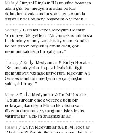
Mely
/
Süryani Büyüsü
: “
Uzun süre boyunca
adam gibi bir medyum aradım birkaç
dolandırma vakasından sonra en sonunda
başarılı hoca bulmayı başardım o yüzden…
”
Saadet
/
Garanti Veren Medyum Hocalar
Yorum ve Şikayetleri
: “
Ali Gürses isimli hoca
hakkında yorum yazmak istiyorum. Kendisi
ile bir papaz büyüsü işlemim oldu, çok
memnun kaldığım bir çalışma…
”
Türkay
/
En İyi Medyumlar & En İyi Hocalar
:
“
Selamın aleyküm, Papaz büyüsü ile ilgili
memnuniyet yazmak istiyorum. Medyum Ali
Gürses isimli bir medyum ile çalışmıştım
yaklaşık bir ay…
”
Mete
/
En İyi Medyumlar & En İyi Hocalar
:
“
Uzun süredir emek vererek belli bir
noktaya çıkardığım Mimarlık ofisim var
ülkenin durumu ve yaptığımız işlerde dış
yatırımcılarla çıkan anlaşmazlıklar…
”
Hasan
/
En İyi Medyumlar & En İyi Hocalar
:
“
Medyum El Rashid ile olan çalışmamdan hiç