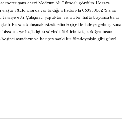
nternette şans eseri Medyum Ali Gürses’i gördüm. Hocaya
 ulaştım (telefonu da var bildiğim kadarıyla 05355906275 ama
a tavsiye etti. Çalışmayı yaptıktan sonra bir hafta boyunca bana
aşladı. En son buluşmak istedi, elinde çiçekle kafeye gelmiş. Bana
r hissetmeye başladığını söyledi. Birbirimiz için doğru insan
beşinci ayındayız ve her şey sanki bir filmdeymişiz gibi güzel