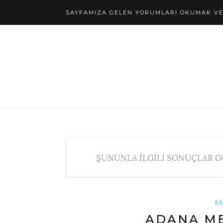
SAYFAMIZA GELEN YORUMLARI OKUMAK VE 
ŞUNUNLA İLGİLİ SONUÇLAR G
E
ADANA M