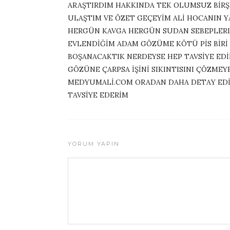
ARAŞTIRDIM HAKKINDA TEK OLUMSUZ BİRŞ
ULAŞTIM VE ÖZET GEÇEYİM ALİ HOCANIN Y
HERGÜN KAVGA HERGÜN SUDAN SEBEPLERL
EVLENDİĞİM ADAM GÖZÜME KÖTÜ PİS BİRİ
BOŞANACAKTIK NERDEYSE HEP TAVSİYE EDİL
GÖZÜNE ÇARPSA İŞİNİ SIKINTISINI ÇÖZMEYE
MEDYUMALİ.COM ORADAN DAHA DETAY EDİN
TAVSİYE EDERİM
YORUM YAPIN