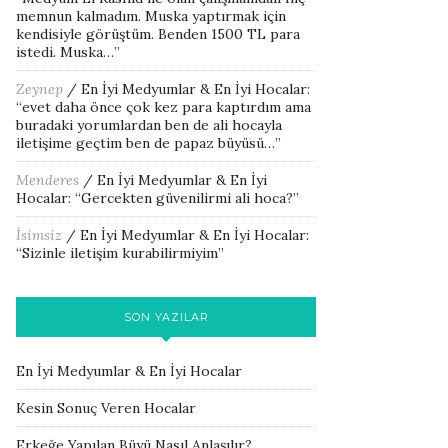
memnun kalmadım. Muska yaptırmak için
kendisiyle görüştüm. Benden 1500 TL para
istedi. Muska…
”
Zeynep
/
En İyi Medyumlar & En İyi Hocalar
:
“
evet daha önce çok kez para kaptırdım ama
buradaki yorumlardan ben de ali hocayla
iletişime geçtim ben de papaz büyüsü…
”
Menderes
/
En İyi Medyumlar & En İyi
Hocalar
: “
Gercekten güvenilirmi ali hoca?
”
İsimsiz
/
En İyi Medyumlar & En İyi Hocalar
:
“
Sizinle iletişim kurabilirmiyim
”
SON YAZILAR
En İyi Medyumlar & En İyi Hocalar
Kesin Sonuç Veren Hocalar
Erkeğe Yapılan Büyü Nasıl Anlaşılır?