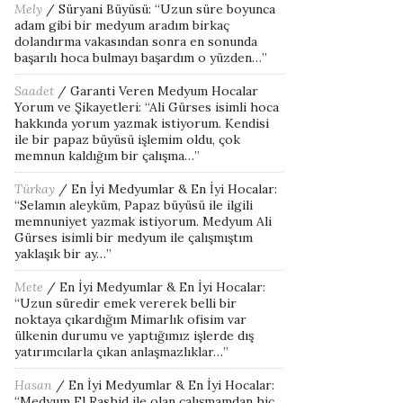
Mely
/
Süryani Büyüsü
: “
Uzun süre boyunca
adam gibi bir medyum aradım birkaç
dolandırma vakasından sonra en sonunda
başarılı hoca bulmayı başardım o yüzden…
”
Saadet
/
Garanti Veren Medyum Hocalar
Yorum ve Şikayetleri
: “
Ali Gürses isimli hoca
hakkında yorum yazmak istiyorum. Kendisi
ile bir papaz büyüsü işlemim oldu, çok
memnun kaldığım bir çalışma…
”
Türkay
/
En İyi Medyumlar & En İyi Hocalar
:
“
Selamın aleyküm, Papaz büyüsü ile ilgili
memnuniyet yazmak istiyorum. Medyum Ali
Gürses isimli bir medyum ile çalışmıştım
yaklaşık bir ay…
”
Mete
/
En İyi Medyumlar & En İyi Hocalar
:
“
Uzun süredir emek vererek belli bir
noktaya çıkardığım Mimarlık ofisim var
ülkenin durumu ve yaptığımız işlerde dış
yatırımcılarla çıkan anlaşmazlıklar…
”
Hasan
/
En İyi Medyumlar & En İyi Hocalar
:
“
Medyum El Rashid ile olan çalışmamdan hiç