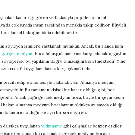
ışmaları kadar ilgi gören ve fazlasıyla popüler olan fal
ya’da çok sayıda insan tarafından merakla takip ediliyor. Büyücü
 hocalar fal baktığını iddia edebilmekte.
ını söyleyen isimlere rastlamak mümkün. Ancak, bu alanda isim
k
gerçek medyum
hoca fal uygulamalarına karşı çıkmakta, gaybın
i söyleyerek, bu yapılanın doğru olmadığını belirtmektedir. Yine
ıları da fal uygulamalarına karşı çıkmaktadır.
n tercih edip etmemesiyle alakalıdır. Bir Almanya medyum
etmeyebilir. Bu tamamen kişisel bir karar olduğu gibi, her
işebilir. Ancak çoğu gerçek medyum hoca, böyle bir şeyin kesin
al bakan Almanya medyum hocalarının oldukça az sayıda olduğu
n dolandırıcı olduğu ise ayrı bir soru işareti.
n da sıkça uygulanan
yıldızname
gibi çalışmalar benzer etkiler
ne işaretler sunan bu çalışmalar, gerçek medyum hocalar