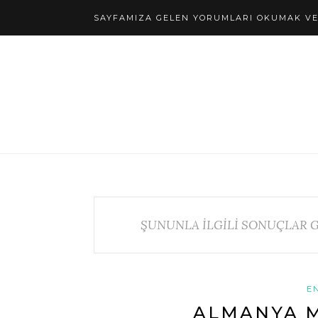
SAYFAMIZA GELEN YORUMLARI OKUMAK VE 
ŞUNUNLA İLGİLİ SONUÇLAR G
E
ALMANYA 