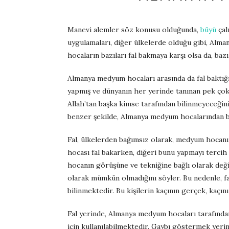
Manevi alemler söz konusu olduğunda,
büyü
çal
uygulamaları, diğer ülkelerde olduğu gibi, Alman
hocaların bazıları fal bakmaya karşı olsa da, bazı
Almanya medyum hocaları arasında da fal baktığ
yapmış ve dünyanın her yerinde tanınan pek ço
Allah’tan başka kimse tarafından bilinmeyeceğin
benzer şekilde, Almanya medyum hocalarından baz
Fal, ülkelerden bağımsız olarak, medyum hocanı
hocası fal bakarken, diğeri bunu yapmayı tercih 
hocanın görüşüne ve tekniğine bağlı olarak değ
olarak mümkün olmadığını söyler. Bu nedenle, f
bilinmektedir. Bu kişilerin kaçının gerçek, kaçını
Fal yerinde, Almanya medyum hocaları tarafında
için kullanılabilmektedir. Gaybı göstermek yeri