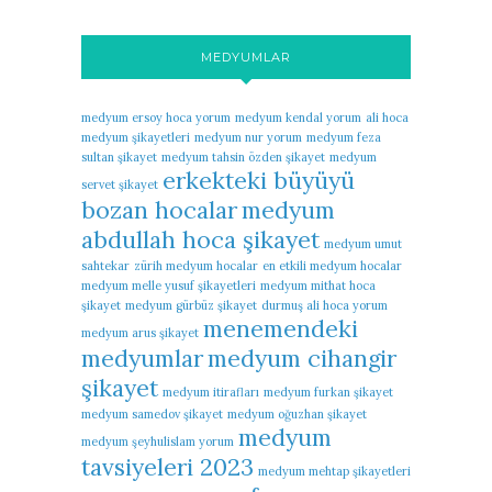
MEDYUMLAR
medyum ersoy hoca yorum
medyum kendal yorum
ali hoca
medyum şikayetleri
medyum nur yorum
medyum feza
sultan şikayet
medyum tahsin özden şikayet
medyum
erkekteki büyüyü
servet şikayet
bozan hocalar
medyum
abdullah hoca şikayet
medyum umut
sahtekar
zürih medyum hocalar
en etkili medyum hocalar
medyum melle yusuf şikayetleri
medyum mithat hoca
şikayet
medyum gürbüz şikayet
durmuş ali hoca yorum
menemendeki
medyum arus şikayet
medyumlar
medyum cihangir
şikayet
medyum itirafları
medyum furkan şikayet
medyum samedov şikayet
medyum oğuzhan şikayet
medyum
medyum şeyhulislam yorum
tavsiyeleri 2023
medyum mehtap şikayetleri