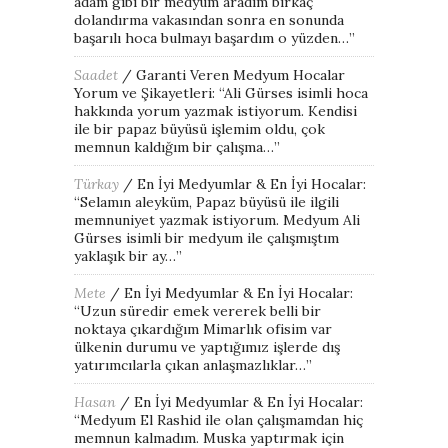
adam gibi bir medyum aradım birkaç
dolandırma vakasından sonra en sonunda
başarılı hoca bulmayı başardım o yüzden…
”
Saadet
/
Garanti Veren Medyum Hocalar
Yorum ve Şikayetleri
: “
Ali Gürses isimli hoca
hakkında yorum yazmak istiyorum. Kendisi
ile bir papaz büyüsü işlemim oldu, çok
memnun kaldığım bir çalışma…
”
Türkay
/
En İyi Medyumlar & En İyi Hocalar
:
“
Selamın aleyküm, Papaz büyüsü ile ilgili
memnuniyet yazmak istiyorum. Medyum Ali
Gürses isimli bir medyum ile çalışmıştım
yaklaşık bir ay…
”
Mete
/
En İyi Medyumlar & En İyi Hocalar
:
“
Uzun süredir emek vererek belli bir
noktaya çıkardığım Mimarlık ofisim var
ülkenin durumu ve yaptığımız işlerde dış
yatırımcılarla çıkan anlaşmazlıklar…
”
Hasan
/
En İyi Medyumlar & En İyi Hocalar
:
“
Medyum El Rashid ile olan çalışmamdan hiç
memnun kalmadım. Muska yaptırmak için