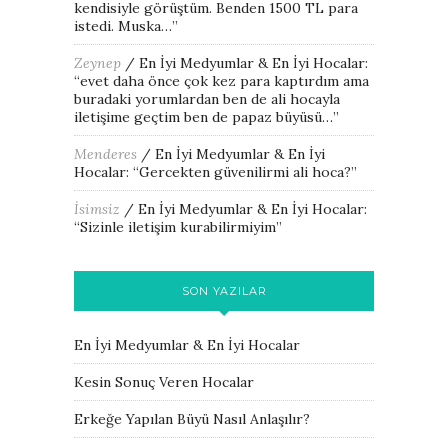
kendisiyle görüştüm. Benden 1500 TL para
istedi. Muska…
”
Zeynep
/
En İyi Medyumlar & En İyi Hocalar
:
“
evet daha önce çok kez para kaptırdım ama
buradaki yorumlardan ben de ali hocayla
iletişime geçtim ben de papaz büyüsü…
”
Menderes
/
En İyi Medyumlar & En İyi
Hocalar
: “
Gercekten güvenilirmi ali hoca?
”
İsimsiz
/
En İyi Medyumlar & En İyi Hocalar
:
“
Sizinle iletişim kurabilirmiyim
”
SON YAZILAR
En İyi Medyumlar & En İyi Hocalar
Kesin Sonuç Veren Hocalar
Erkeğe Yapılan Büyü Nasıl Anlaşılır?