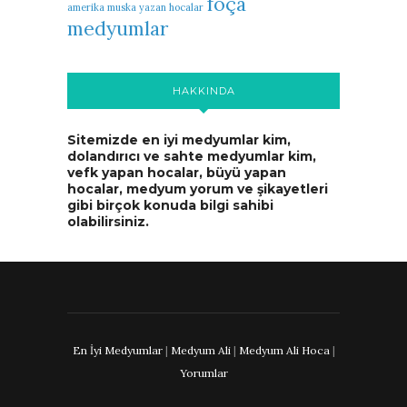
foça
amerika muska yazan hocalar
medyumlar
HAKKINDA
Sitemizde en iyi medyumlar kim,
dolandırıcı ve sahte medyumlar kim,
vefk yapan hocalar, büyü yapan
hocalar, medyum yorum ve şikayetleri
gibi birçok konuda bilgi sahibi
olabilirsiniz.
En İyi Medyumlar
|
Medyum Ali
|
Medyum Ali Hoca
|
Yorumlar