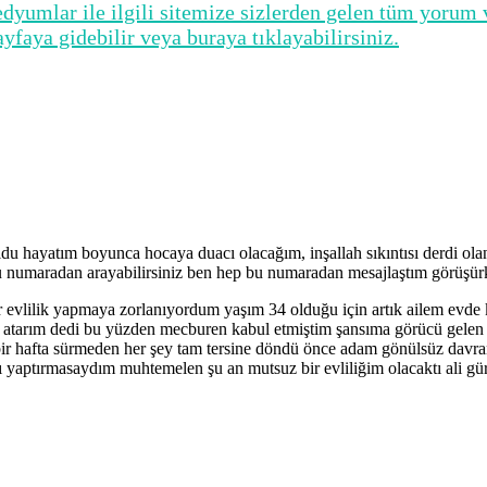
yumlar ile ilgili sitemize sizlerden gelen tüm yorum 
aya gidebilir veya buraya tıklayabilirsiniz.
ldu hayatım boyunca hocaya duacı olacağım, inşallah sıkıntısı derdi ola
 bu numaradan arayabilirsiniz ben hep bu numaradan mesajlaştım görüşür
r evlilik yapmaya zorlanıyordum yaşım 34 olduğu için artık ailem evde
rım dedi bu yüzden mecburen kabul etmiştim şansıma görücü gelen kiş
bir hafta sürmeden her şey tam tersine döndü önce adam gönülsüz davran
yı yaptırmasaydım muhtemelen şu an mutsuz bir evliliğim olacaktı ali g