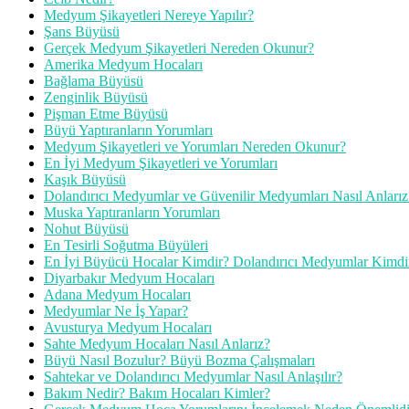
Medyum Şikayetleri Nereye Yapılır?
Şans Büyüsü
Gerçek Medyum Şikayetleri Nereden Okunur?
Amerika Medyum Hocaları
Bağlama Büyüsü
Zenginlik Büyüsü
Pişman Etme Büyüsü
Büyü Yaptıranların Yorumları
Medyum Şikayetleri ve Yorumları Nereden Okunur?
En İyi Medyum Şikayetleri ve Yorumları
Kaşık Büyüsü
Dolandırıcı Medyumlar ve Güvenilir Medyumları Nasıl Anlarız
Muska Yaptıranların Yorumları
Nohut Büyüsü
En Tesirli Soğutma Büyüleri
En İyi Büyücü Hocalar Kimdir? Dolandırıcı Medyumlar Kimdi
Diyarbakır Medyum Hocaları
Adana Medyum Hocaları
Medyumlar Ne İş Yapar?
Avusturya Medyum Hocaları
Sahte Medyum Hocaları Nasıl Anlarız?
Büyü Nasıl Bozulur? Büyü Bozma Çalışmaları
Sahtekar ve Dolandırıcı Medyumlar Nasıl Anlaşılır?
Bakım Nedir? Bakım Hocaları Kimler?