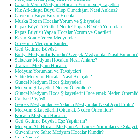
Garanti Veren Medyum Hocalar Yorum ve Şikayetleri
Kız Arkadaşta Büyü Olup Olmadığını Nasıl Anlarız?
Güvenilir Büyü Bozan Hocalar
Muska Bozan Hocalar Yorum ve Şikayetleri
Papaz Büyüsü Etkileri Nedir? Papaz Büyüsü Yorumları
Papaz Büyüsü Yapan Hocalar Yorum ve Önerileri
Kesin Sonuç Veren Medyumlar
Güvenilir Medyum İsimleri
Geri Getirme Büyüsü
En İyi Medyumlar Kimdir? Gerçek Medyumlar Nasıl Bulunur?
Sahtekar Medyum Hocaları Nasıl Anlarız?
Trabzon Medyum Hocaları
Medyum Yorumları ve Tavsiyeleri
Sahte Medyum Hocalar Nasıl Anlaşılır?
Güncel Medyum Hoca Şikayetleri
Medyum Şikayetleri Neden Önemlidir?
Güncel Medyum Hoca Şikayetlerini İncelemek Neden Önemlid
Canbar Büyüsü
Gerçek Medyumlar ve Yalancı Medyumlar Nasıl Ayırt Edilir?
Medyum Şikayetlerini Okumak Neden Önemlidir?
Kocaeli Medyum Hocaları
Geri Getirme Büyüsü Eşe Yapılır mı?
Medyum Ali Hoca – Medyum Ali Gürses Yorumları ve Şikayetl
Güvenilir ve Sahte Medyum Hocalar Kimdir?
Celb Nedir?