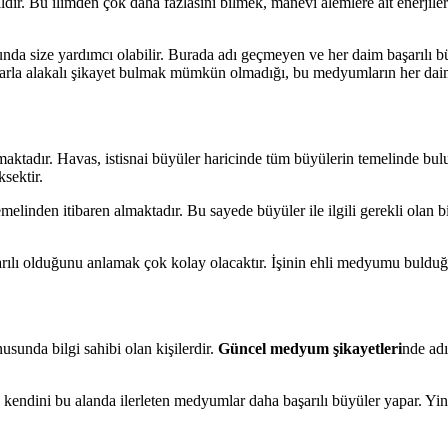
ir. Bu ilimden çok daha fazlasını bilmek, manevi alemlere ait enerjiler
a size yardımcı olabilir. Burada adı geçmeyen ve her daim başarılı bü
umlarla alakalı şikayet bulmak mümkün olmadığı, bu medyumların her dai
aktadır. Havas, istisnai büyüler haricinde tüm büyülerin temelinde bul
sektir.
melinden itibaren almaktadır. Bu sayede büyüler ile ilgili gerekli olan 
lı olduğunu anlamak çok kolay olacaktır. İşinin ehli medyumu bulduğu
usunda bilgi sahibi olan kişilerdir.
Güncel medyum şikayetleri
nde ad
endini bu alanda ilerleten medyumlar daha başarılı büyüler yapar. Yin