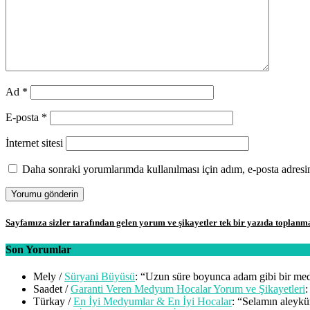
Ad
*
E-posta
*
İnternet sitesi
Daha sonraki yorumlarımda kullanılması için adım, e-posta adresim
Sayfamıza sizler tarafından gelen yorum ve şikayetler tek bir yazıda toplanm
Son Yorumlar
Mely
/
Süryani Büyüsü
: “
Uzun süre boyunca adam gibi bir me
Saadet
/
Garanti Veren Medyum Hocalar Yorum ve Şikayetleri
:
Türkay
/
En İyi Medyumlar & En İyi Hocalar
: “
Selamın aleykü