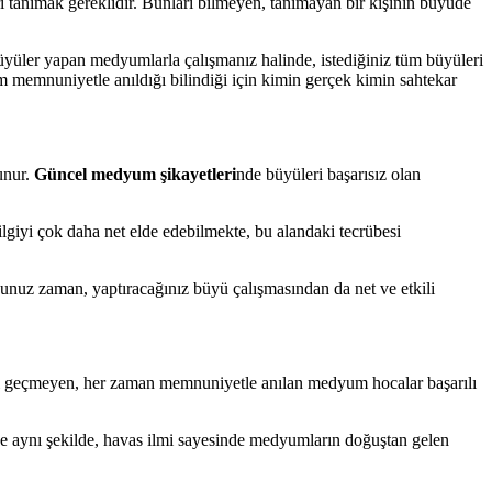
i tanımak gereklidir. Bunları bilmeyen, tanımayan bir kişinin büyüde
yüler yapan medyumlarla çalışmanız halinde, istediğiniz tüm büyüleri
m memnuniyetle anıldığı bilindiği için kimin gerçek kimin sahtekar
unur.
Güncel medyum şikayetleri
nde büyüleri başarısız olan
bilgiyi çok daha net elde edebilmekte, bu alandaki tecrübesi
nuz zaman, yaptıracağınız büyü çalışmasından da net ve etkili
ı geçmeyen, her zaman memnuniyetle anılan medyum hocalar başarılı
e aynı şekilde, havas ilmi sayesinde medyumların doğuştan gelen