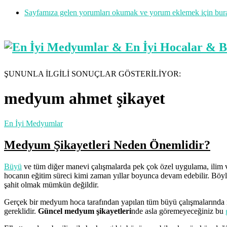
Sayfamıza gelen yorumları okumak ve yorum eklemek için buraya
ŞUNUNLA İLGİLİ SONUÇLAR GÖSTERİLİYOR:
medyum ahmet şikayet
En İyi Medyumlar
Medyum Şikayetleri Neden Önemlidir?
Büyü
ve tüm diğer manevi çalışmalarda pek çok özel uygulama, ilim v
hocanın eğitim süreci kimi zaman yıllar boyunca devam edebilir. Böyle
şahit olmak mümkün değildir.
Gerçek bir medyum hoca tarafından yapılan tüm büyü çalışmalarında 
gereklidir.
Güncel medyum şikayetleri
nde asla göremeyeceğiniz bu