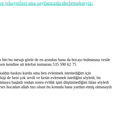
ve şikayetleri ana sayfamızda derlemekteyiz.
n biri bu mesajı görür de en azından bana da hocayı bulmasına vesile
ken kendine ait telefon numarası 535 590 62 75
 kaldın baskısı kurdu ama ben evlenmek istemediğim için
i de beni çok sevdi ve kesin evlenmek istediğini söyledi, bu
maya başladı ondan sonra evlilik işini düşünmediğini falan söyledi
ürses hocadan allah razı olsun bu konuda bana yardım etmiş olmasaydı