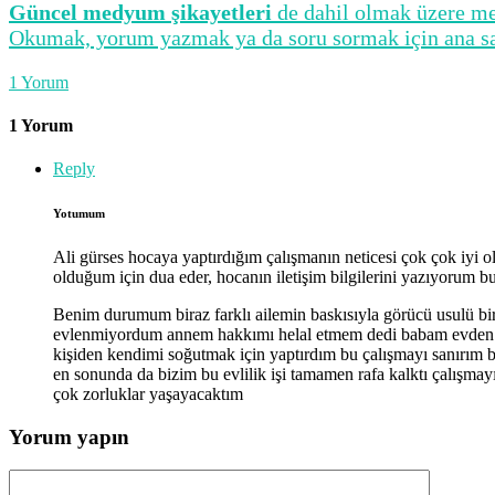
Güncel medyum şikayetleri
de dahil olmak üzere med
Okumak, yorum yazmak ya da soru sormak için ana sayf
1
Yorum
1 Yorum
Reply
Yotumum
Ali gürses hocaya yaptırdığım çalışmanın neticesi çok çok iyi o
olduğum için dua eder, hocanın iletişim bilgilerini yazıyorum
Benim durumum biraz farklı ailemin baskısıyla görücü usulü bi
evlenmiyordum annem hakkımı helal etmem dedi babam evden ata
kişiden kendimi soğutmak için yaptırdım bu çalışmayı sanırım 
en sonunda da bizim bu evlilik işi tamamen rafa kalktı çalışma
çok zorluklar yaşayacaktım
Yorum yapın