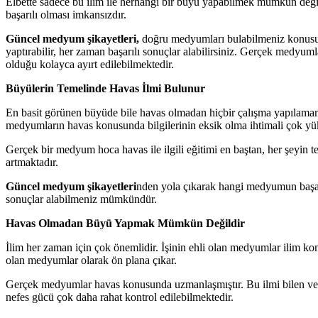
Elbette sadece bu ilim ile herhangi bir büyü yapabilmek mümkün değild
başarılı olması imkansızdır.
Güncel medyum şikayetleri,
doğru medyumları bulabilmeniz konusund
yaptırabilir, her zaman başarılı sonuçlar alabilirsiniz. Gerçek medy
olduğu kolayca ayırt edilebilmektedir.
Büyülerin Temelinde Havas İlmi Bulunur
En basit görünen büyüde bile havas olmadan hiçbir çalışma yapılamam
medyumların havas konusunda bilgilerinin eksik olma ihtimali çok yük
Gerçek bir medyum hoca havas ile ilgili eğitimi en baştan, her şeyin te
artmaktadır.
Güncel medyum şikayetleri
nden yola çıkarak hangi medyumun başarı
sonuçlar alabilmeniz mümkündür.
Havas Olmadan Büyü Yapmak Mümkün Değildir
İlim her zaman için çok önemlidir. İşinin ehli olan medyumlar ilim kon
olan medyumlar olarak ön plana çıkar.
Gerçek medyumlar havas konusunda uzmanlaşmıştır. Bu ilmi bilen ve k
nefes gücü çok daha rahat kontrol edilebilmektedir.