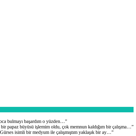
 hoca bulmayı başardım o yüzden…
”
e bir papaz büyüsü işlemim oldu, çok memnun kaldığım bir çalışma…
”
ürses isimli bir medyum ile çalışmıştım yaklaşık bir ay…
”