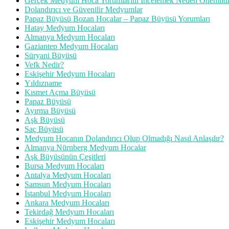
Gerçek Medyum Hoca Yorumlarını İncelemek Neden Önemlidi
Dolandırıcı ve Güvenilir Medyumlar
Papaz Büyüsü Bozan Hocalar – Papaz Büyüsü Yorumları
Hatay Medyum Hocaları
Almanya Medyum Hocaları
Gaziantep Medyum Hocaları
Süryani Büyüsü
Vefk Nedir?
Eskişehir Medyum Hocaları
Yıldızname
Kısmet Açma Büyüsü
Papaz Büyüsü
Ayırma Büyüsü
Aşk Büyüsü
Saç Büyüsü
Medyum Hocanın Dolandırıcı Olup Olmadığı Nasıl Anlaşılır?
Almanya Nürnberg Medyum Hocalar
Aşk Büyüsünün Çeşitleri
Bursa Medyum Hocaları
Antalya Medyum Hocaları
Samsun Medyum Hocaları
İstanbul Medyum Hocaları
Ankara Medyum Hocaları
Tekirdağ Medyum Hocaları
Eskişehir Medyum Hocaları