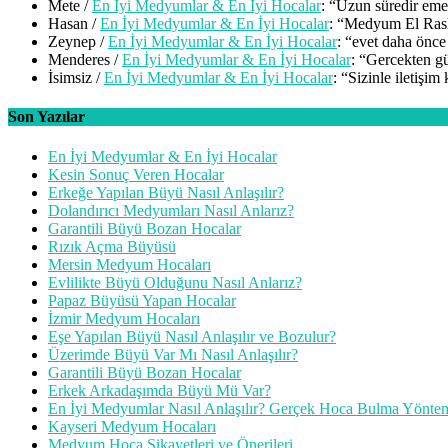
Mete
/
En İyi Medyumlar & En İyi Hocalar
: “
Uzun süredir emek
Hasan
/
En İyi Medyumlar & En İyi Hocalar
: “
Medyum El Rashi
Zeynep
/
En İyi Medyumlar & En İyi Hocalar
: “
evet daha önce
Menderes
/
En İyi Medyumlar & En İyi Hocalar
: “
Gercekten gü
İsimsiz
/
En İyi Medyumlar & En İyi Hocalar
: “
Sizinle iletişim
Son Yazılar
En İyi Medyumlar & En İyi Hocalar
Kesin Sonuç Veren Hocalar
Erkeğe Yapılan Büyü Nasıl Anlaşılır?
Dolandırıcı Medyumları Nasıl Anlarız?
Garantili Büyü Bozan Hocalar
Rızık Açma Büyüsü
Mersin Medyum Hocaları
Evlilikte Büyü Olduğunu Nasıl Anlarız?
Papaz Büyüsü Yapan Hocalar
İzmir Medyum Hocaları
Eşe Yapılan Büyü Nasıl Anlaşılır ve Bozulur?
Üzerimde Büyü Var Mı Nasıl Anlaşılır?
Garantili Büyü Bozan Hocalar
Erkek Arkadaşımda Büyü Mü Var?
En İyi Medyumlar Nasıl Anlaşılır? Gerçek Hoca Bulma Yöntem
Kayseri Medyum Hocaları
Medyum Hoca Şikayetleri ve Önerileri