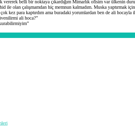
 vererek belli bir noktaya çıkardığım Mimarlık ofisim var ülkenin duru
d ile olan çalışmamdan hiç memnun kalmadım. Muska yaptırmak için
 çok kez para kaptırdım ama buradaki yorumlardan ben de ali hocayla 
venilirmi ali hoca?
”
 kurabilirmiyim
”
leri