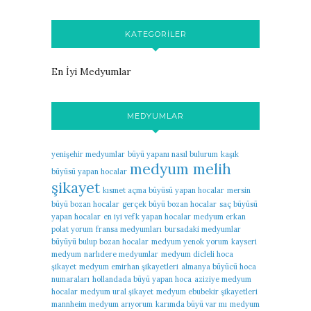
KATEGORILER
En İyi Medyumlar
MEDYUMLAR
yenişehir medyumlar
büyü yapanı nasıl bulurum
kaşık
medyum melih
büyüsü yapan hocalar
şikayet
kısmet açma büyüsü yapan hocalar
mersin
büyü bozan hocalar
gerçek büyü bozan hocalar
saç büyüsü
yapan hocalar
en iyi vefk yapan hocalar
medyum erkan
polat yorum
fransa medyumları
bursadaki medyumlar
büyüyü bulup bozan hocalar
medyum yenok yorum
kayseri
medyum
narlıdere medyumlar
medyum dicleli hoca
şikayet
medyum emirhan şikayetleri
almanya büyücü hoca
numaraları
hollandada büyü yapan hoca
aziziye medyum
hocalar
medyum ural şikayet
medyum ebubekir şikayetleri
mannheim medyum arıyorum
karımda büyü var mı
medyum