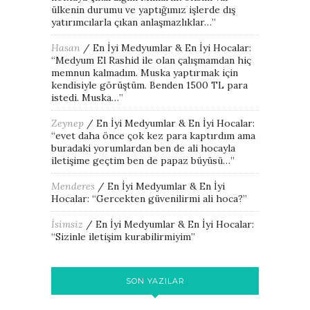
ülkenin durumu ve yaptığımız işlerde dış
yatırımcılarla çıkan anlaşmazlıklar…
”
Hasan
/
En İyi Medyumlar & En İyi Hocalar
:
“
Medyum El Rashid ile olan çalışmamdan hiç
memnun kalmadım. Muska yaptırmak için
kendisiyle görüştüm. Benden 1500 TL para
istedi. Muska…
”
Zeynep
/
En İyi Medyumlar & En İyi Hocalar
:
“
evet daha önce çok kez para kaptırdım ama
buradaki yorumlardan ben de ali hocayla
iletişime geçtim ben de papaz büyüsü…
”
Menderes
/
En İyi Medyumlar & En İyi
Hocalar
: “
Gercekten güvenilirmi ali hoca?
”
İsimsiz
/
En İyi Medyumlar & En İyi Hocalar
:
“
Sizinle iletişim kurabilirmiyim
”
SON YAZILAR