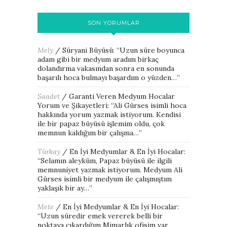
SON YORUMLAR
Mely
/
Süryani Büyüsü
: “
Uzun süre boyunca
adam gibi bir medyum aradım birkaç
dolandırma vakasından sonra en sonunda
başarılı hoca bulmayı başardım o yüzden…
”
Saadet
/
Garanti Veren Medyum Hocalar
Yorum ve Şikayetleri
: “
Ali Gürses isimli hoca
hakkında yorum yazmak istiyorum. Kendisi
ile bir papaz büyüsü işlemim oldu, çok
memnun kaldığım bir çalışma…
”
Türkay
/
En İyi Medyumlar & En İyi Hocalar
:
“
Selamın aleyküm, Papaz büyüsü ile ilgili
memnuniyet yazmak istiyorum. Medyum Ali
Gürses isimli bir medyum ile çalışmıştım
yaklaşık bir ay…
”
Mete
/
En İyi Medyumlar & En İyi Hocalar
:
“
Uzun süredir emek vererek belli bir
noktaya çıkardığım Mimarlık ofisim var