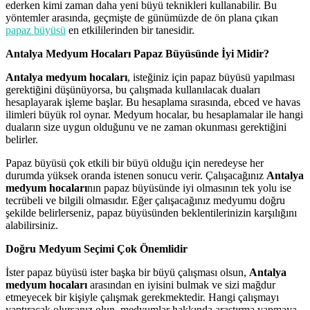
ederken kimi zaman daha yeni büyü teknikleri kullanabilir. Bu
yöntemler arasında, geçmişte de günümüzde de ön plana çıkan
papaz büyüsü
en etkililerinden bir tanesidir.
Antalya Medyum Hocaları Papaz Büyüsünde İyi Midir?
Antalya medyum hocaları
, isteğiniz için papaz büyüsü yapılması
gerektiğini düşünüyorsa, bu çalışmada kullanılacak duaları
hesaplayarak işleme başlar. Bu hesaplama sırasında, ebced ve havas
ilimleri büyük rol oynar. Medyum hocalar, bu hesaplamalar ile hangi
duaların size uygun olduğunu ve ne zaman okunması gerektiğini
belirler.
Papaz büyüsü çok etkili bir büyü olduğu için neredeyse her
durumda yüksek oranda istenen sonucu verir. Çalışacağınız
Antalya
medyum hocaları
nın papaz büyüsünde iyi olmasının tek yolu ise
tecrübeli ve bilgili olmasıdır. Eğer çalışacağınız medyumu doğru
şekilde belirlerseniz, papaz büyüsünden beklentilerinizin karşılığını
alabilirsiniz.
Doğru Medyum Seçimi Çok Önemlidir
İster papaz büyüsü ister başka bir büyü çalışması olsun,
Antalya
medyum hocaları
arasından en iyisini bulmak ve sizi mağdur
etmeyecek bir kişiyle çalışmak gerekmektedir. Hangi çalışmayı
yaptıracak olursanız olun, medyumlar hakkında araştırma yapmaya