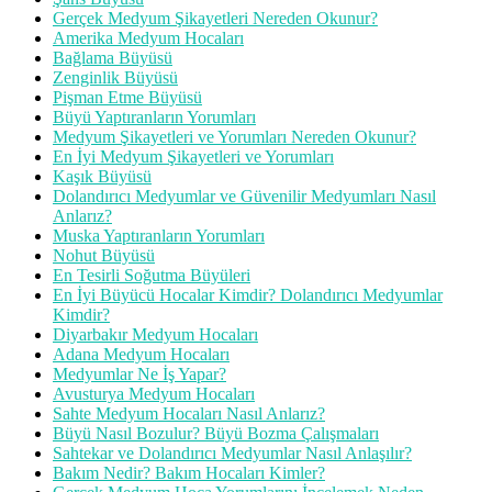
Gerçek Medyum Şikayetleri Nereden Okunur?
Amerika Medyum Hocaları
Bağlama Büyüsü
Zenginlik Büyüsü
Pişman Etme Büyüsü
Büyü Yaptıranların Yorumları
Medyum Şikayetleri ve Yorumları Nereden Okunur?
En İyi Medyum Şikayetleri ve Yorumları
Kaşık Büyüsü
Dolandırıcı Medyumlar ve Güvenilir Medyumları Nasıl
Anlarız?
Muska Yaptıranların Yorumları
Nohut Büyüsü
En Tesirli Soğutma Büyüleri
En İyi Büyücü Hocalar Kimdir? Dolandırıcı Medyumlar
Kimdir?
Diyarbakır Medyum Hocaları
Adana Medyum Hocaları
Medyumlar Ne İş Yapar?
Avusturya Medyum Hocaları
Sahte Medyum Hocaları Nasıl Anlarız?
Büyü Nasıl Bozulur? Büyü Bozma Çalışmaları
Sahtekar ve Dolandırıcı Medyumlar Nasıl Anlaşılır?
Bakım Nedir? Bakım Hocaları Kimler?