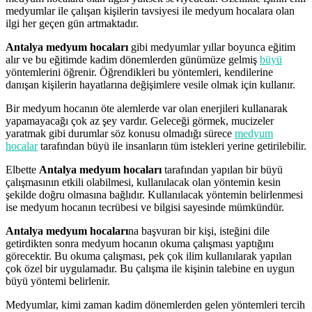
medyumlar ile çalışan kişilerin tavsiyesi ile medyum hocalara olan
ilgi her geçen gün artmaktadır.
Antalya medyum hocaları
gibi medyumlar yıllar boyunca eğitim
alır ve bu eğitimde kadim dönemlerden günümüze gelmiş
büyü
yöntemlerini öğrenir. Öğrendikleri bu yöntemleri, kendilerine
danışan kişilerin hayatlarına değişimlere vesile olmak için kullanır.
Bir medyum hocanın öte alemlerde var olan enerjileri kullanarak
yapamayacağı çok az şey vardır. Geleceği görmek, mucizeler
yaratmak gibi durumlar söz konusu olmadığı sürece
medyum
hocalar
tarafından büyü ile insanların tüm istekleri yerine getirilebilir.
Elbette
Antalya medyum hocaları
tarafından yapılan bir büyü
çalışmasının etkili olabilmesi, kullanılacak olan yöntemin kesin
şekilde doğru olmasına bağlıdır. Kullanılacak yöntemin belirlenmesi
ise medyum hocanın tecrübesi ve bilgisi sayesinde mümkündür.
Antalya medyum hocaları
na başvuran bir kişi, isteğini dile
getirdikten sonra medyum hocanın okuma çalışması yaptığını
görecektir. Bu okuma çalışması, pek çok ilim kullanılarak yapılan
çok özel bir uygulamadır. Bu çalışma ile kişinin talebine en uygun
büyü yöntemi belirlenir.
Medyumlar, kimi zaman kadim dönemlerden gelen yöntemleri tercih