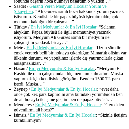
sonunda başarılı hoca bulmayı başardım o yüzden…
”
Saadet
/
Garanti Veren Medyum Hocalar Yorum ve
Şikayetleri
: “
Ali Gürses isimli hoca hakkında yorum yazmak
istiyorum. Kendisi ile bir papaz büyüsü işlemim oldu, çok
memnun kaldığım bir çalışma…
”
Türkay
/
En İyi Medyumlar & En İyi Hocalar
: “
Selamın
aleyküm, Papaz büyüsü ile ilgili memnuniyet yazmak
istiyorum. Medyum Ali Gürses isimli bir medyum ile
çalışmıştım yaklaşık bir ay…
”
Mete
/
En İyi Medyumlar & En İyi Hocalar
: “
Uzun süredir
emek vererek belli bir noktaya çıkardığım Mimarlık ofisim var
ülkenin durumu ve yaptığımız işlerde dış yatırımcılarla çıkan
anlaşmazlıklar…
”
Hasan
/
En İyi Medyumlar & En İyi Hocalar
: “
Medyum El
Rashid ile olan çalışmamdan hiç memnun kalmadım. Muska
yaptırmak için kendisiyle görüştüm. Benden 1500 TL para
istedi. Muska…
”
Zeynep
/
En İyi Medyumlar & En İyi Hocalar
: “
evet daha
önce çok kez para kaptırdım ama buradaki yorumlardan ben
de ali hocayla iletişime geçtim ben de papaz büyüsü…
”
Menderes
/
En İyi Medyumlar & En İyi Hocalar
: “
Gercekten
güvenilirmi ali hoca?
”
İsimsiz
/
En İyi Medyumlar & En İyi Hocalar
: “
Sizinle iletişim
kurabilirmiyim
”