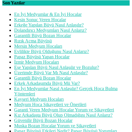
Son Yazılar
En İyi Medyumlar & En İyi Hocalar
Kesin Sonuç Veren Hocalar
Erkeğe Yapılan Büyü Nasıl Anlaşılır?
Dolandırıcı Medyumları Nasıl Anlarız?
Garantili Büyü Bozan Hocalar
Rızık Açma Büyüsü
Mersin Medyum Hocaları
Evlilikte Büyü Olduğunu Nasıl Anlarız?
Papaz Büyüsü Yapan Hocalar
İzmir Medyum Hocaları
Eşe Yapılan Büyü Nasıl Anlaşılır ve Bozulur?
Üzerimde Büyü Var Mı Nasıl Anlaşılır?
Garantili Büyü Bozan Hocalar
Erkek Arkadaşımda Büyü Mü Var?
En İyi Medyumlar Nasıl Anlaşılır? Gerçek Hoca Bulma
Yöntemleri
Kayseri Medyum Hocaları
Medyum Hoca Şikayetleri ve Önerileri
Garanti Veren Medyum Hocalar Yorum ve Şikayetleri
Kız Arkadaşta Büyü Olup Olmadığını Nasıl Anlarız?
Güvenilir Büyü Bozan Hocalar
Muska Bozan Hocalar Yorum ve Şikayetleri
Papaz Büyüsü Etkileri Nedir? Papaz Büyüsü Yorumları