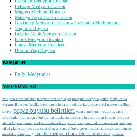
Eskişehir Medyum Hocaları
Lefkoşa Medyum Hocalar
Magosa Medyum Hocalar
Malatya Büyü Bozan Hocalar
Gaziantep Medyum Hocalar – Gaziantep Medyumları
Soğutma Büyüsü
Belçika Genk Medyum Hocalar
Kıbrıs Medyum Hocaları
Fransa Medyum Hocaları
Domuz Yağı Büyüsü
Kategoriler
En İyi Medyumlar
MEDYUMLAR
medyum umut sahtekar
medyum rozelin şikayet
medyum recep şikayetleri
medyum isa
durgun şikayetleri
belçika büyü yapan hocalar
medyum karlo şikayetleri
medyum gülhan
papaz büyüsü belirtileri
şikayet
yalancı medyum hocalar
ayvacık
medyumlar
kısmet açma büyüsü yaptıranlar
geri getirme büyüsü yapan hocalar
medyum
ahmet başkurt yorum
medyum bestami hoca yorum
medyum ünal hca şikayetleri
medyum
cihad şikayetleri
medyum sedef şikayet
istanbul büyü çözen hocalar
ali gürses medyum son
güvenilir medyum hoca telefon numarası
en etkili aşk büyüsü
yumurta