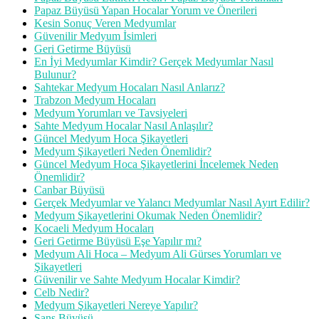
Papaz Büyüsü Yapan Hocalar Yorum ve Önerileri
Kesin Sonuç Veren Medyumlar
Güvenilir Medyum İsimleri
Geri Getirme Büyüsü
En İyi Medyumlar Kimdir? Gerçek Medyumlar Nasıl
Bulunur?
Sahtekar Medyum Hocaları Nasıl Anlarız?
Trabzon Medyum Hocaları
Medyum Yorumları ve Tavsiyeleri
Sahte Medyum Hocalar Nasıl Anlaşılır?
Güncel Medyum Hoca Şikayetleri
Medyum Şikayetleri Neden Önemlidir?
Güncel Medyum Hoca Şikayetlerini İncelemek Neden
Önemlidir?
Canbar Büyüsü
Gerçek Medyumlar ve Yalancı Medyumlar Nasıl Ayırt Edilir?
Medyum Şikayetlerini Okumak Neden Önemlidir?
Kocaeli Medyum Hocaları
Geri Getirme Büyüsü Eşe Yapılır mı?
Medyum Ali Hoca – Medyum Ali Gürses Yorumları ve
Şikayetleri
Güvenilir ve Sahte Medyum Hocalar Kimdir?
Celb Nedir?
Medyum Şikayetleri Nereye Yapılır?
Şans Büyüsü