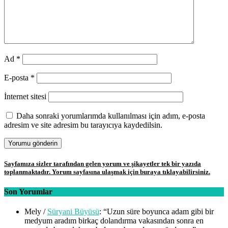
Ad
*
E-posta
*
İnternet sitesi
Daha sonraki yorumlarımda kullanılması için adım, e-posta
adresim ve site adresim bu tarayıcıya kaydedilsin.
Sayfamıza sizler tarafından gelen yorum ve şikayetler tek bir yazıda
toplanmaktadır. Yorum sayfasına ulaşmak için buraya tıklayabilirsiniz.
Son Yorumlar
Mely
/
Süryani Büyüsü
: “
Uzun süre boyunca adam gibi bir
medyum aradım birkaç dolandırma vakasından sonra en