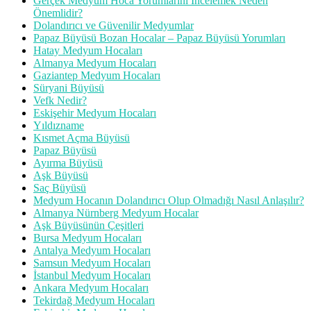
Gerçek Medyum Hoca Yorumlarını İncelemek Neden
Önemlidir?
Dolandırıcı ve Güvenilir Medyumlar
Papaz Büyüsü Bozan Hocalar – Papaz Büyüsü Yorumları
Hatay Medyum Hocaları
Almanya Medyum Hocaları
Gaziantep Medyum Hocaları
Süryani Büyüsü
Vefk Nedir?
Eskişehir Medyum Hocaları
Yıldızname
Kısmet Açma Büyüsü
Papaz Büyüsü
Ayırma Büyüsü
Aşk Büyüsü
Saç Büyüsü
Medyum Hocanın Dolandırıcı Olup Olmadığı Nasıl Anlaşılır?
Almanya Nürnberg Medyum Hocalar
Aşk Büyüsünün Çeşitleri
Bursa Medyum Hocaları
Antalya Medyum Hocaları
Samsun Medyum Hocaları
İstanbul Medyum Hocaları
Ankara Medyum Hocaları
Tekirdağ Medyum Hocaları