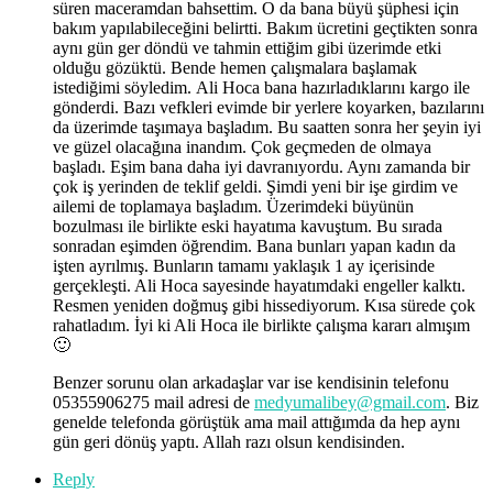
süren maceramdan bahsettim. O da bana büyü şüphesi için
bakım yapılabileceğini belirtti. Bakım ücretini geçtikten sonra
aynı gün ger döndü ve tahmin ettiğim gibi üzerimde etki
olduğu gözüktü. Bende hemen çalışmalara başlamak
istediğimi söyledim. Ali Hoca bana hazırladıklarını kargo ile
gönderdi. Bazı vefkleri evimde bir yerlere koyarken, bazılarını
da üzerimde taşımaya başladım. Bu saatten sonra her şeyin iyi
ve güzel olacağına inandım. Çok geçmeden de olmaya
başladı. Eşim bana daha iyi davranıyordu. Aynı zamanda bir
çok iş yerinden de teklif geldi. Şimdi yeni bir işe girdim ve
ailemi de toplamaya başladım. Üzerimdeki büyünün
bozulması ile birlikte eski hayatıma kavuştum. Bu sırada
sonradan eşimden öğrendim. Bana bunları yapan kadın da
işten ayrılmış. Bunların tamamı yaklaşık 1 ay içerisinde
gerçekleşti. Ali Hoca sayesinde hayatımdaki engeller kalktı.
Resmen yeniden doğmuş gibi hissediyorum. Kısa sürede çok
rahatladım. İyi ki Ali Hoca ile birlikte çalışma kararı almışım
🙂
Benzer sorunu olan arkadaşlar var ise kendisinin telefonu
05355906275 mail adresi de
medyumalibey@gmail.com
. Biz
genelde telefonda görüştük ama mail attığımda da hep aynı
gün geri dönüş yaptı. Allah razı olsun kendisinden.
Reply