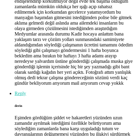
endişelendirip korkutmuyor değil evde tek başıma olduğum
zamanlarda mümkün oldukça her ışığı açıp rahatsız
edilmemek için korkumdan gecelerce yatamıyordum bu
manyağın başımdan gitmesini istediğimden polise bile gitmek
aklıma gelmedi değil aslında ama ailemdeki insanların bu
olaya girmeden çözülmesini istediğimden araştırdığım
Medyumlar arasında durumu Kadir hocaya anlattım bana
yaklaşım tarzı ve çözüm yolları sunmasındaki samimiyete
aldandığımdan söylediği çalışmanın ücretini tamamını ödedim
söylediği gibi çalışmayı göndermesini 1 hafta boyunca
bekledim ama bırakın bir haftayı 3 hafta adamı arayıp
neredeyse yalvardım üstüne gönderdiği çalışmada muska giye
gönderdiği işlemin içerisinde hiç bir şey yazmadığı gibi bant
olarak sardığı kağıdın her yeri açıktı. Fotoğrafı attım yanlışlık
olmuş dedi tekrar çalışma göndereceğinin sözünü verdi kaç
gündür bekliyorum arıyorum mail arıyorum cevap yokkk
Reply
derin
Eşimden gördüğüm şiddet ve hakaretleri yüzünden uzun
zamandır ayrılmak istediğimi özellikle belirtiyorum ama
söylediğim zamanlarda bana karşı uyguladığı tutum ve
davranışlarının değişmemesi yüzünden bu ilişkiyi sürdürmek