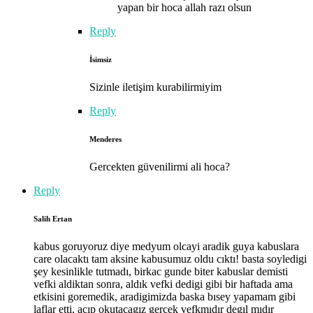
yapan bir hoca allah razı olsun
Reply
İsimsiz
Sizinle iletişim kurabilirmiyim
Reply
Menderes
Gercekten güvenilirmi ali hoca?
Reply
Salih Ertan
kabus goruyoruz diye medyum olcayi aradik guya kabuslara
care olacaktı tam aksine kabusumuz oldu cıktı! basta soyledigi
şey kesinlikle tutmadı, birkac gunde biter kabuslar demisti
vefki aldiktan sonra, aldık vefki dedigi gibi bir haftada ama
etkisini goremedik, aradigimizda baska bısey yapamam gibi
laflar etti, acıp okutacagız gercek vefkmıdır degıl mıdır