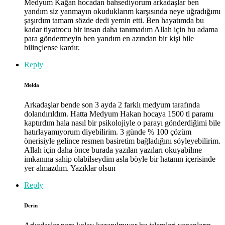
Medyum Kağan hocadan bahsediyorum arkadaşlar ben
yandım siz yanmayın okuduklarım karşısında neye uğradığımı
şaşırdım tamam sözde dedi yemin etti. Ben hayatımda bu
kadar tiyatrocu bir insan daha tanımadım Allah için bu adama
para göndermeyin ben yandım en azından bir kişi bile
bilinçlense kardır.
Reply
Melda
Arkadaşlar bende son 3 ayda 2 farklı medyum tarafında
dolandırıldım. Hatta Medyum Hakan hocaya 1500 tl paramı
kaptırdım hala nasıl bir psikolojiyle o parayı gönderdiğimi bile
hatırlayamıyorum diyebilirim. 3 günde % 100 çözüm
önerisiyle gelince resmen basiretim bağladığını söyleyebilirim.
Allah için daha önce burada yazılan yazıları okuyabilme
imkanına sahip olabilseydim asla böyle bir hatanın içerisinde
yer almazdım. Yazıklar olsun
Reply
Derin