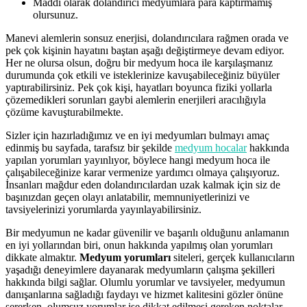
Maddi olarak dolandırıcı medyumlara para kaptırmamış
olursunuz.
Manevi alemlerin sonsuz enerjisi, dolandırıcılara rağmen orada ve
pek çok kişinin hayatını baştan aşağı değiştirmeye devam ediyor.
Her ne olursa olsun, doğru bir medyum hoca ile karşılaşmanız
durumunda çok etkili ve isteklerinize kavuşabileceğiniz büyüler
yaptırabilirsiniz. Pek çok kişi, hayatları boyunca fiziki yollarla
çözemedikleri sorunları gaybi alemlerin enerjileri aracılığıyla
çözüme kavuşturabilmekte.
Sizler için hazırladığımız ve en iyi medyumları bulmayı amaç
edinmiş bu sayfada, tarafsız bir şekilde
medyum hocalar
hakkında
yapılan yorumları yayınlıyor, böylece hangi medyum hoca ile
çalışabileceğinize karar vermenize yardımcı olmaya çalışıyoruz.
İnsanları mağdur eden dolandırıcılardan uzak kalmak için siz de
başınızdan geçen olayı anlatabilir, memnuniyetlerinizi ve
tavsiyelerinizi yorumlarda yayınlayabilirsiniz.
Bir medyumun ne kadar güvenilir ve başarılı olduğunu anlamanın
en iyi yollarından biri, onun hakkında yapılmış olan yorumları
dikkate almaktır.
Medyum yorumları
siteleri, gerçek kullanıcıların
yaşadığı deneyimlere dayanarak medyumların çalışma şekilleri
hakkında bilgi sağlar. Olumlu yorumlar ve tavsiyeler, medyumun
danışanlarına sağladığı faydayı ve hizmet kalitesini gözler önüne
sererken, olumsuz yorumlar ise dikkat edilmesi gereken noktalar