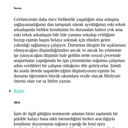
Seren
Görümcemin daha önce birliktelik yaşadığım ama anlaşma
sağlayamadığımız dan tartışmalı olarak ayrıldığımız eski erkek
arkadaşımla birlikte kendisinin bu durumdan haberi yok ama
eski erkek arkadaşım bile bile yanıma sokulup evliliğimi
bozup eşimin başını belaya sokmak için elinden gelen
yakınlığı sağlamaya çalışıyor. Durumun düzgün bir açıklaması
olmayacağını düşündüğümden ancak ve ancak bu yöntemin
işe yarayacağını düşünür hale geldim nette sosyal çevremde
araştırmalar yaptığımda bu işin çözümünün soğutma çalışması
adını verdikleri bir çalışma olduğunu dile getiriyorlar. Şimdi
iki arada derede napabileceğimi düşünüyorum eşimin bu
durumu öğrenmesi büyük sıkıntılara vesile olacak Medyum
önerisi olan var sa lütfen yazsın.
Reply
dilek
İşim ile ilgili gittiğim seminerde adamın birisi saplantılı bir
şekilde kafayı bana taktı istemediğimi herkes aracılığıyla
kendisine duyurmama rağmen yaptığı ile beni epey