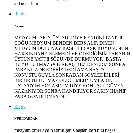
anlamak icin.
Reply
Kazım
MEDYUMLARIN ÜSTADI DİYE KENDİNİ TANITIP
ÇOĞU MEDYUM BENDEN DERS ALIR DİYEN
MEDYUM DOLUNAY BASİT BİR AŞK BÜYÜSÜNÜN
HAKKINDAN GELEMEDİ VE ÖDEDİĞİMİZ PARANIN
ÜSTÜNE YATTI! SÖZÜNDE DURMUYOR! BAŞTA
BÜYÜ TUTMAZSA BİRKAÇ KEZ DENERİZ SONRA
PARANI İADE EDERİZ DEDİ AMA BAŞTA
KONUŞTUĞUYLA SONRADAN SÖYLEDİKLERİ
BİRBİRİNİ TUTMAZ OLDU! MEDYUMLARIN
USTASIYIM HOCASIYIM DİYE KONUŞUP GÜVEN
KAZANIYOR SONRA KANDIRIYOR SAKIN İNANIP
PARA GÖNDERMEYİN!
Reply
NURİ BARDAK
medyum ömer aydın isimli şahıs baştan beri bizi başka