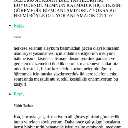
OLDUMU ACABA??? BİZE YAPTIRDIĞI İKİ
BÜYÜDENDE MEMNUN KALMADIK HİÇ ETKİSİNİ
GÖREMEDİK BİZMİ ANLAMIYORUZ YOKSA BU
HEPMİ BÖYLE OLUYOR ANLAMADIK GİTTİ??
Reply
melih
herkese selamın aleyküm basimizdan gecen olayı kimsenin
maduriyet yasamamasi için anlatmak istiyorum medyum
halime isimli kisiyle calismayi dusunuyorduk parasını ve
gereken malzemeleri ödedik en ufak malzemeye kadar biz
odedik ustelik, bikac kez telefon actım neler olduğunu
öğrenmek icin muska yazdırıyorduk iki kere telefona cıktı
sonrasında mesgule attı surekli kesinlikle onermiyorum bu
kisiyi!!
Reply
Mahir Turhan
Kaç hocayla çalıştık medyum ali gürses gibisini göremedik,
bunu yürekten söylüyorum. Daha önce çalıştığım hocaların
hepsi binbir türlü bahaneyle işleri teslim etmiyordu medyum