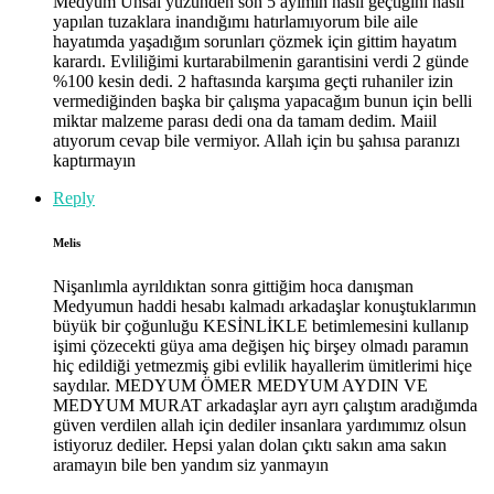
Medyum Ünsal yüzünden son 5 ayımın nasıl geçtiğini nasıl
yapılan tuzaklara inandığımı hatırlamıyorum bile aile
hayatımda yaşadığım sorunları çözmek için gittim hayatım
karardı. Evliliğimi kurtarabilmenin garantisini verdi 2 günde
%100 kesin dedi. 2 haftasında karşıma geçti ruhaniler izin
vermediğinden başka bir çalışma yapacağım bunun için belli
miktar malzeme parası dedi ona da tamam dedim. Maiil
atıyorum cevap bile vermiyor. Allah için bu şahısa paranızı
kaptırmayın
Reply
Melis
Nişanlımla ayrıldıktan sonra gittiğim hoca danışman
Medyumun haddi hesabı kalmadı arkadaşlar konuştuklarımın
büyük bir çoğunluğu KESİNLİKLE betimlemesini kullanıp
işimi çözecekti güya ama değişen hiç birşey olmadı paramın
hiç edildiği yetmezmiş gibi evlilik hayallerim ümitlerimi hiçe
saydılar. MEDYUM ÖMER MEDYUM AYDIN VE
MEDYUM MURAT arkadaşlar ayrı ayrı çalıştım aradığımda
güven verdilen allah için dediler insanlara yardımımız olsun
istiyoruz dediler. Hepsi yalan dolan çıktı sakın ama sakın
aramayın bile ben yandım siz yanmayın