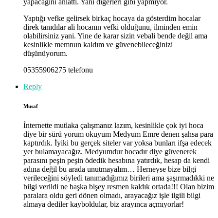
yapacağını anlattı. Yani diğerleri gibi yapmıyor.
Yaptığı vefke gelirsek birkaç hocaya da gösterdim hocalar
direk tanıdılar ali hocanın vefki olduğunu, ilminden emin
olabilirsiniz yani. Yine de karar sizin vebali bende değil ama
kesinlikle memnun kaldım ve güvenebileceğinizi
düşünüyorum.
05355906275 telefonu
Reply
Musaf
İnternette mutlaka çalışmanız lazım, kesinlikle çok iyi hoca
diye bir sürü yorum okuyum Medyum Emre denen şahsa para
kaptırdık. İyiki bu gerçek siteler var yoksa bunları ifşa edecek
yer bulamayacağız. Medyumdur hocadır diye güvenerek
parasını peşin peşin ödedik hesabına yatırdık, hesap da kendi
adına değil bu arada unutmayalım… Herneyse bize bilgi
verileceğini söyledi tanımadığımız birileri ama şaşırmadıkki ne
bilgi verildi ne başka bişey resmen kaldık ortada!!! Olan bizim
paralara oldu geri dönen olmadı, arayacağız işle ilgili bilgi
almaya dediler kayboldular, biz arayınca açmıyorlar!