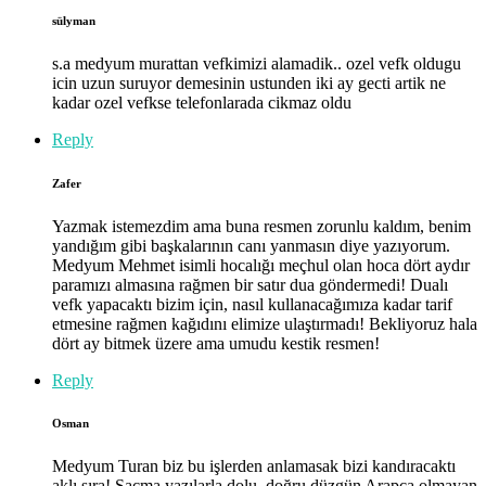
sülyman
s.a medyum murattan vefkimizi alamadik.. ozel vefk oldugu
icin uzun suruyor demesinin ustunden iki ay gecti artik ne
kadar ozel vefkse telefonlarada cikmaz oldu
Reply
Zafer
Yazmak istemezdim ama buna resmen zorunlu kaldım, benim
yandığım gibi başkalarının canı yanmasın diye yazıyorum.
Medyum Mehmet isimli hocalığı meçhul olan hoca dört aydır
paramızı almasına rağmen bir satır dua göndermedi! Dualı
vefk yapacaktı bizim için, nasıl kullanacağımıza kadar tarif
etmesine rağmen kağıdını elimize ulaştırmadı! Bekliyoruz hala
dört ay bitmek üzere ama umudu kestik resmen!
Reply
Osman
Medyum Turan biz bu işlerden anlamasak bizi kandıracaktı
aklı sıra! Saçma yazılarla dolu, doğru düzgün Arapça olmayan