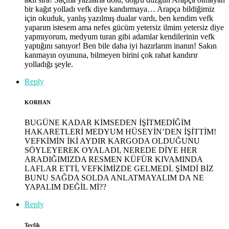
bir kağıt yolladı vefk diye kandırmaya… Arapça bildiğimiz
için okuduk, yanlış yazılmış dualar vardı, ben kendim vefk
yaparım istesem ama nefes gücüm yetersiz ilmim yetersiz diye
yapmıyorum, medyum turan gibi adamlar kendilerinin vefk
yaptığını sanıyor! Ben bile daha iyi hazırlarım inanın! Sakın
kanmayın oyununa, bilmeyen birini çok rahat kandırır
yolladığı şeyle.
Reply
KORHAN
BUGÜNE KADAR KİMSEDEN İŞİTMEDİĞİM
HAKARETLERİ MEDYUM HÜSEYİN’DEN İŞİTTİM!
VEFKİMİN İKİ AYDIR KARGODA OLDUĞUNU
SÖYLEYEREK OYALADI, NEREDE DİYE HER
ARADIĞIMIZDA RESMEN KÜFÜR KIVAMINDA
LAFLAR ETTİ, VEFKİMİZDE GELMEDİ. ŞİMDİ BİZ
BUNU SAĞDA SOLDA ANLATMAYALIM DA NE
YAPALIM DEĞİL Mİ??
Reply
Tevfik