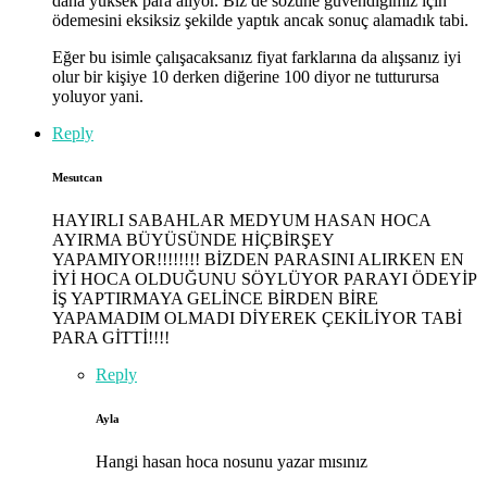
daha yüksek para alıyor. Biz de sözüne güvendiğimiz için
ödemesini eksiksiz şekilde yaptık ancak sonuç alamadık tabi.
Eğer bu isimle çalışacaksanız fiyat farklarına da alışsanız iyi
olur bir kişiye 10 derken diğerine 100 diyor ne tutturursa
yoluyor yani.
Reply
Mesutcan
HAYIRLI SABAHLAR MEDYUM HASAN HOCA
AYIRMA BÜYÜSÜNDE HİÇBİRŞEY
YAPAMIYOR!!!!!!!! BİZDEN PARASINI ALIRKEN EN
İYİ HOCA OLDUĞUNU SÖYLÜYOR PARAYI ÖDEYİP
İŞ YAPTIRMAYA GELİNCE BİRDEN BİRE
YAPAMADIM OLMADI DİYEREK ÇEKİLİYOR TABİ
PARA GİTTİ!!!!
Reply
Ayla
Hangi hasan hoca nosunu yazar mısınız