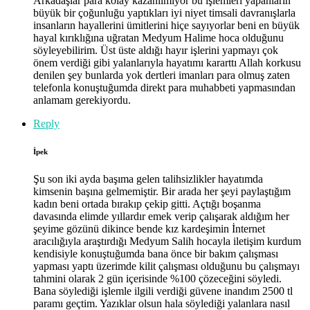
Arkadaşlar para kolay kazanılmıyor bu işlemleri yapanların
büyük bir çoğunluğu yaptıkları iyi niyet timsali davranışlarla
insanların hayallerini ümitlerini hiçe sayıyorlar beni en büyük
hayal kırıklığına uğratan Medyum Halime hoca olduğunu
söyleyebilirim. Üst üste aldığı hayır işlerini yapmayı çok
önem verdiği gibi yalanlarıyla hayatımı kararttı Allah korkusu
denilen şey bunlarda yok dertleri imanları para olmuş zaten
telefonla konuştuğumda direkt para muhabbeti yapmasından
anlamam gerekiyordu.
Reply
İpek
Şu son iki ayda başıma gelen talihsizlikler hayatımda
kimsenin başına gelmemiştir. Bir arada her şeyi paylaştığım
kadın beni ortada bırakıp çekip gitti. Açtığı boşanma
davasında elimde yıllardır emek verip çalışarak aldığım her
şeyime gözünü dikince bende kız kardeşimin İnternet
aracılığıyla araştırdığı Medyum Salih hocayla iletişim kurdum
kendisiyle konuştuğumda bana önce bir bakım çalışması
yapması yaptı üzerimde kilit çalışması olduğunu bu çalışmayı
tahmini olarak 2 gün içerisinde %100 çözeceğini söyledi.
Bana söylediği işlemle ilgili verdiği güvene inandım 2500 tl
paramı geçtim. Yazıklar olsun hala söylediği yalanlara nasıl