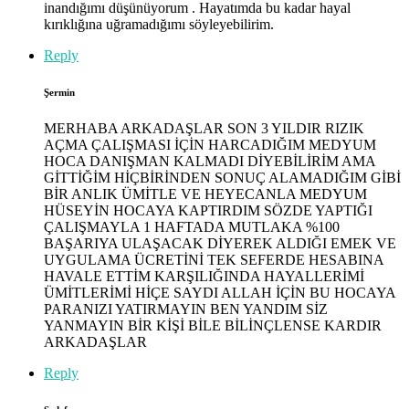
inandığımı düşünüyorum . Hayatımda bu kadar hayal
kırıklığına uğramadığımı söyleyebilirim.
Reply
Şermin
MERHABA ARKADAŞLAR SON 3 YILDIR RIZIK
AÇMA ÇALIŞMASI İÇİN HARCADIĞIM MEDYUM
HOCA DANIŞMAN KALMADI DİYEBİLİRİM AMA
GİTTİĞİM HİÇBİRİNDEN SONUÇ ALAMADIĞIM GİBİ
BİR ANLIK ÜMİTLE VE HEYECANLA MEDYUM
HÜSEYİN HOCAYA KAPTIRDIM SÖZDE YAPTIĞI
ÇALIŞMAYLA 1 HAFTADA MUTLAKA %100
BAŞARIYA ULAŞACAK DİYEREK ALDIĞI EMEK VE
UYGULAMA ÜCRETİNİ TEK SEFERDE HESABINA
HAVALE ETTİM KARŞILIĞINDA HAYALLERİMİ
ÜMİTLERİMİ HİÇE SAYDI ALLAH İÇİN BU HOCAYA
PARANIZI YATIRMAYIN BEN YANDIM SİZ
YANMAYIN BİR KİŞİ BİLE BİLİNÇLENSE KARDIR
ARKADAŞLAR
Reply