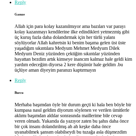
Reply
Gamze
Allah için para kolay kazanılmıyor ama bazıları var parayı
kolay kazanmayı kendilerine ilke edindikleri yetmezmiş gibi
üç kuruş fazla daha dolandırmak için her türlü yalanı
söylüyorlar Allah kahretsin ki benim başıma gelen üst üste
yaşadığım sıkıntılara Medyum Mehmet Medyum Dilek
Medyum Deniz yüzünden çektiğim sıkıntılar yüzünden
hayattan bezdim artık kimseye inancım kalmaz hale geldi kim
yardım edeceğim diyorsa 2 kere düşünür hale geldim .bu
üçlüye aman diyeyim paranızı kaptırmayın
Reply
Burcu
Merhaba başımdan öyle bir durum geçti ki hala ben böyle bir
kumpasa nasıl geldim diyorum söylenen ve verilen ümitlerle
aklımı başımdan aldılar sonrasında maillerime bile cevap
veren olmadı. Yukarıda da yazıyor zaten bu şahıs daha önce
bir çok insanı dolandırılmış ah ah keşke daha önce
uyanabilmek şansım olabilseydi bu tuzağa asla düşmezdim