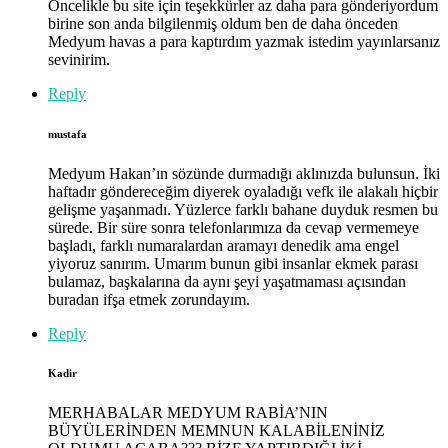
Öncelikle bu site için teşekkürler az daha para gönderiyordum
birine son anda bilgilenmiş oldum ben de daha önceden
Medyum havas a para kaptırdım yazmak istedim yayınlarsanız
sevinirim.
Reply
mustafa
Medyum Hakan’ın sözünde durmadığı aklınızda bulunsun. İki
haftadır göndereceğim diyerek oyaladığı vefk ile alakalı hiçbir
gelişme yaşanmadı. Yüzlerce farklı bahane duyduk resmen bu
sürede. Bir süre sonra telefonlarımıza da cevap vermemeye
başladı, farklı numaralardan aramayı denedik ama engel
yiyoruz sanırım. Umarım bunun gibi insanlar ekmek parası
bulamaz, başkalarına da aynı şeyi yaşatmaması açısından
buradan ifşa etmek zorundayım.
Reply
Kadir
MERHABALAR MEDYUM RABİA’NIN
BÜYÜLERİNDEN MEMNUN KALABİLENİNİZ