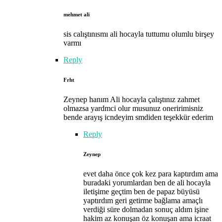
mehmet ali
sis calıştınısmı ali hocayla tuttumu olumlu birşey
varmı
Reply
Frht
Zeynep hanım Ali hocayla çalıştınız zahmet
olmazsa yardmci olur musunuz oneririmisniz
bende arayış icndeyim smdiden teşekkür ederim
Reply
Zeynep
evet daha önce çok kez para kaptırdım ama
buradaki yorumlardan ben de ali hocayla
iletişime geçtim ben de papaz büyüsü
yaptırdım geri getirme bağlama amaçlı
verdiği süre dolmadan sonuç aldım işine
hakim az konuşan öz konuşan ama icraat