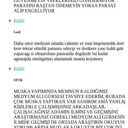
GÜVENMEYİN VEFKLERİNİZİ GÖNDERMİYOR
PARASINI BAŞTAN ÖDEMEYİN YOKSA PARAYI
ALIP ENGELLİYOR
Reply
Latif
Daha once medyum umutla calıstım ve ısını begenmedik dort
kere tekrar ettırdık parasını odeyıp ve dortkere yıne kaldı gıttı
yapacagı ıs olmazolsun parasında degılızde bu kadar
ugrasıpda ıstedıgımızı alamamak ınsana koyansey
Reply
UFUK
MUSKA YAPIMINDA MEMNUN KALDIĞIMIZ
MEDYUM ALİ GÜRSESİ TAVSİYE EDERİM, BURADA
ÇOK MUSKA YAPTIRAN VAR SANIRIM AMA YANLIŞ
KİŞİLERLE ÇALIŞMIŞSINIZ ARKADAŞLAR,
ÇALIŞACAĞINIZ ADAMIN İLMİNİ VE GEÇMİŞİNİ
ARAŞTIRMANIZ GEREKLİ MEDYUM ALİ GÜRSESİN
İLMİDE GEÇMİŞİ DE ORTADA ARAŞTIRIN OKUYUN
YORUMLARIDA MUTLAKA OKUYUN BİZ ÇOK İYİ