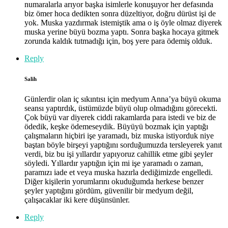
numaralarla arıyor başka isimlerle konuşuyor her defasında
biz ömer hoca dedikten sonra düzeltiyor, doğru dürüst işi de
yok. Muska yazdırmak istemiştik ama o iş öyle olmaz diyerek
muska yerine büyü bozma yaptı. Sonra başka hocaya gitmek
zorunda kaldık tutmadığı için, boş yere para ödemiş olduk.
Reply
Salih
Günlerdir olan iç sıkıntısı için medyum Anna’ya büyü okuma
seansı yaptırdık, üstümüzde büyü olup olmadığını görecekti.
Çok büyü var diyerek ciddi rakamlarda para istedi ve biz de
ödedik, keşke ödemeseydik. Büyüyü bozmak için yaptığı
çalışmaların hiçbiri işe yaramadı, biz muska istiyorduk niye
baştan böyle birşeyi yaptığını sorduğumuzda tersleyerek yanıt
verdi, biz bu işi yıllardır yapıyoruz cahillik etme gibi şeyler
söyledi. Yıllardır yaptığın için mi işe yaramadı o zaman,
paramızı iade et veya muska hazırla dediğimizde engelledi.
Diğer kişilerin yorumlarını okuduğumda herkese benzer
şeyler yaptığını gördüm, güvenilir bir medyum değil,
çalışacaklar iki kere düşünsünler.
Reply