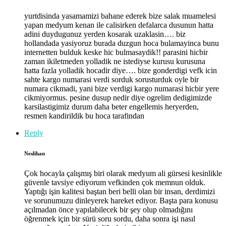
yurtdisinda yasamamizi bahane ederek bize salak muamelesi
yapan medyum kenan ile calisirken defalarca dusunun hatta
adini duydugunuz yerden kosarak uzaklasin…. biz
hollandada yasiyoruz burada duzgun hoca bulamayinca bunu
internetten bulduk keske hic bulmasaydik!! parasini hicbir
zaman ikiletmeden yolladik ne istediyse kurusu kurusuna
hatta fazla yolladik hocadir diye…. bize gonderdigi vefk icin
sahte kargo numarasi verdi sorduk sorusturduk oyle bir
numara cikmadi, yani bize verdigi kargo numarasi hicbir yere
cikmiyormus. pesine dusup nedir diye ogrelim dedigimizde
karsilastigimiz durum daha beter engellemis heryerden,
resmen kandirildik bu hoca tarafindan
Reply
Neslihan
Çok hocayla çalışmış biri olarak medyum ali gürsesi kesinlikle
güvenle tavsiye ediyorum vefkinden çok memnun olduk.
Yaptığı işin kalitesi baştan beri belli olan bir insan, derdimizi
ve sorunumuzu dinleyerek hareket ediyor. Başta para konusu
açılmadan önce yapılabilecek bir şey olup olmadığını
öğrenmek için bir sürü soru sordu, daha sonra işi nasıl