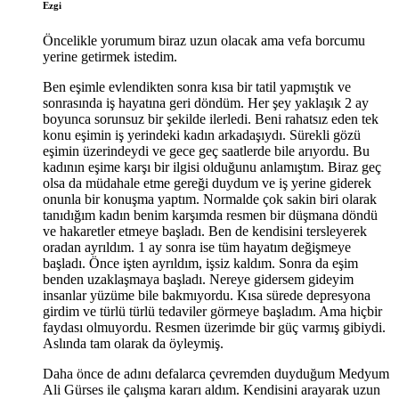
Ezgi
Öncelikle yorumum biraz uzun olacak ama vefa borcumu
yerine getirmek istedim.
Ben eşimle evlendikten sonra kısa bir tatil yapmıştık ve
sonrasında iş hayatına geri döndüm. Her şey yaklaşık 2 ay
boyunca sorunsuz bir şekilde ilerledi. Beni rahatsız eden tek
konu eşimin iş yerindeki kadın arkadaşıydı. Sürekli gözü
eşimin üzerindeydi ve gece geç saatlerde bile arıyordu. Bu
kadının eşime karşı bir ilgisi olduğunu anlamıştım. Biraz geç
olsa da müdahale etme gereği duydum ve iş yerine giderek
onunla bir konuşma yaptım. Normalde çok sakin biri olarak
tanıdığım kadın benim karşımda resmen bir düşmana döndü
ve hakaretler etmeye başladı. Ben de kendisini tersleyerek
oradan ayrıldım. 1 ay sonra ise tüm hayatım değişmeye
başladı. Önce işten ayrıldım, işsiz kaldım. Sonra da eşim
benden uzaklaşmaya başladı. Nereye gidersem gideyim
insanlar yüzüme bile bakmıyordu. Kısa sürede depresyona
girdim ve türlü türlü tedaviler görmeye başladım. Ama hiçbir
faydası olmuyordu. Resmen üzerimde bir güç varmış gibiydi.
Aslında tam olarak da öyleymiş.
Daha önce de adını defalarca çevremden duyduğum Medyum
Ali Gürses ile çalışma kararı aldım. Kendisini arayarak uzun