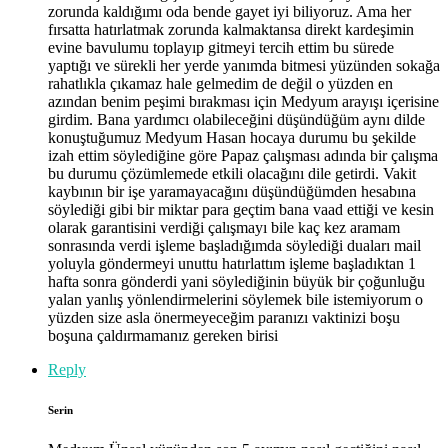
zorunda kaldığımı oda bende gayet iyi biliyoruz. Ama her
fırsatta hatırlatmak zorunda kalmaktansa direkt kardeşimin
evine bavulumu toplayıp gitmeyi tercih ettim bu sürede
yaptığı ve sürekli her yerde yanımda bitmesi yüzünden sokağa
rahatlıkla çıkamaz hale gelmedim de değil o yüzden en
azından benim peşimi bırakması için Medyum arayışı içerisine
girdim. Bana yardımcı olabileceğini düşündüğüm aynı dilde
konuştuğumuz Medyum Hasan hocaya durumu bu şekilde
izah ettim söylediğine göre Papaz çalışması adında bir çalışma
bu durumu çözümlemede etkili olacağını dile getirdi. Vakit
kaybının bir işe yaramayacağını düşündüğümden hesabına
söylediği gibi bir miktar para geçtim bana vaad ettiği ve kesin
olarak garantisini verdiği çalışmayı bile kaç kez aramam
sonrasında verdi işleme başladığımda söylediği duaları mail
yoluyla göndermeyi unuttu hatırlattım işleme başladıktan 1
hafta sonra gönderdi yani söylediğinin büyük bir çoğunluğu
yalan yanlış yönlendirmelerini söylemek bile istemiyorum o
yüzden size asla önermeyeceğim paranızı vaktinizi boşu
boşuna çaldırmamanız gereken birisi
Reply
Serin