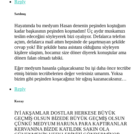
Reply
Satılmış
Hayatımda bu medyum Hasan denenin peşinden koştuğum
kadar başkasının peşinden koşmadım! Üç aydır muskamızı
teslim edeceğini söyleyerek bizi oyalıyor. Defalarca telefon
açtım, defalarca mail attım hepsinde de şaşırtmayan şekilde
cevap yok! Bir şekilde bana asistanı olduğunu söyleyen
kişilere ulaştım, hocamız size döner diyerek konuştular ama
dönen falan olmadı tabiki.
Eğer medyum hasanla çalışacaksanız bu işi daha önce tecrübe
etmiş birinin tecrübelerien değer verirsiniz umarım. Yoksa
bizim gibi peşinden koşacağınız bir uğraş kazanacaksınız…
Reply
Koray
İYİ AKŞAMLAR DOSTLAR HERKESE BÜYÜK
GEÇMİŞ OLSUN BİZEDE BÜYÜK GEÇMİŞ OLSUN
ÇÜNKÜ MEDYUM HARUNA PARA KAPTIRANLAR
KERVANINA BİZDE KATILDIK SAKIN OLA