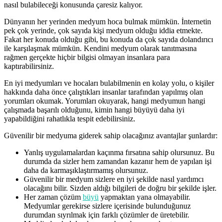
nasıl bulabileceği konusunda çaresiz kalıyor.
Dünyanın her yerinden medyum hoca bulmak mümkün. İnternetin
pek çok yerinde, çok sayıda kişi medyum olduğu iddia etmekte.
Fakat her konuda olduğu gibi, bu konuda da çok sayıda dolandırıcı
ile karşılaşmak mümkün. Kendini medyum olarak tanıtmasına
rağmen gerçekte hiçbir bilgisi olmayan insanlara para
kaptırabilirsiniz.
En iyi medyumları ve hocaları bulabilmenin en kolay yolu, o kişiler
hakkında daha önce çalıştıkları insanlar tarafından yapılmış olan
yorumları okumak. Yorumları okuyarak, hangi medyumun hangi
çalışmada başarılı olduğunu, kimin hangi büyüyü daha iyi
yapabildiğini rahatlıkla tespit edebilirsiniz.
Güvenilir bir medyuma giderek sahip olacağınız avantajlar şunlardır:
Yanlış uygulamalardan kaçınma fırsatına sahip olursunuz. Bu
durumda da sizler hem zamandan kazanır hem de yapılan işi
daha da karmaşıklaştırmamış olursunuz.
Güvenilir bir medyum sizlere en iyi şekilde nasıl yardımcı
olacağını bilir. Sizden aldığı bilgileri de doğru bir şekilde işler.
Her zaman çözüm
büyü
yapmaktan yana olmayabilir.
Medyumlar gerekirse sizlere içerisinde bulunduğunuz
durumdan sıyrılmak için farklı çözümler de üretebilir.