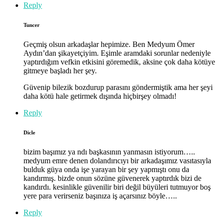
Reply
Tuncer
Geçmiş olsun arkadaşlar hepimize. Ben Medyum Ömer
Aydın’dan şikayetçiyim. Eşimle aramdaki sorunlar nedeniyle
yaptırdığım vefkin etkisini göremedik, aksine çok daha kötüye
gitmeye başladı her şey.
Güvenip bilezik bozdurup parasını göndermiştik ama her şeyi
daha kötü hale getirmek dışında hiçbirşey olmadı!
Reply
Dicle
bizim başımız ya ndı başkasının yanmasın istiyorum…..
medyum emre denen dolandırıcıyı bir arkadaşımız vasıtasıyla
bulduk güya onda işe yarayan bir şey yapmıştı onu da
kandırmış. bizde onun sözüne güvenerek yaptırdık bizi de
kandırdı. kesinlikle güvenilir biri değil büyüleri tutmuyor boş
yere para verirseniz başınıza iş açarsınız böyle…..
Reply