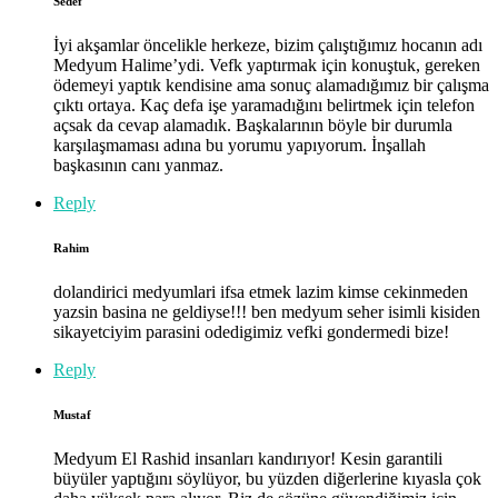
Sedef
İyi akşamlar öncelikle herkeze, bizim çalıştığımız hocanın adı
Medyum Halime’ydi. Vefk yaptırmak için konuştuk, gereken
ödemeyi yaptık kendisine ama sonuç alamadığımız bir çalışma
çıktı ortaya. Kaç defa işe yaramadığını belirtmek için telefon
açsak da cevap alamadık. Başkalarının böyle bir durumla
karşılaşmaması adına bu yorumu yapıyorum. İnşallah
başkasının canı yanmaz.
Reply
Rahim
dolandirici medyumlari ifsa etmek lazim kimse cekinmeden
yazsin basina ne geldiyse!!! ben medyum seher isimli kisiden
sikayetciyim parasini odedigimiz vefki gondermedi bize!
Reply
Mustaf
Medyum El Rashid insanları kandırıyor! Kesin garantili
büyüler yaptığını söylüyor, bu yüzden diğerlerine kıyasla çok