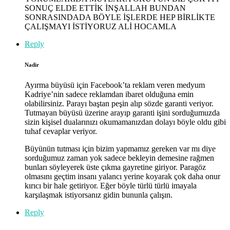
SONUÇ ELDE ETTİK İNŞALLAH BUNDAN
SONRASINDADA BÖYLE İŞLERDE HEP BİRLİKTE
ÇALIŞMAYI İSTİYORUZ ALİ HOCAMLA
Reply
Nadir
Ayırma büyüsü için Facebook’ta reklam veren medyum
Kadriye’nin sadece reklamdan ibaret olduğuna emin
olabilirsiniz. Parayı baştan peşin alıp sözde garanti veriyor.
Tutmayan büyüsü üzerine arayıp garanti işini sorduğumuzda
sizin kişisel dualarınızı okumamanızdan dolayı böyle oldu gibi
tuhaf cevaplar veriyor.
Büyünün tutması için bizim yapmamız gereken var mı diye
sorduğumuz zaman yok sadece bekleyin demesine rağmen
bunları söyleyerek üste çıkma gayretine giriyor. Paragöz
olmasını geçtim insanı yalancı yerine koyarak çok daha onur
kırıcı bir hale getiriyor. Eğer böyle türlü türlü imayala
karşılaşmak istiyorsanız gidin bununla çalışın.
Reply