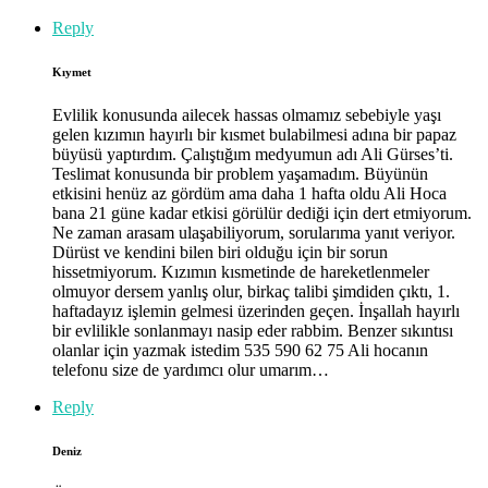
Reply
Kıymet
Evlilik konusunda ailecek hassas olmamız sebebiyle yaşı
gelen kızımın hayırlı bir kısmet bulabilmesi adına bir papaz
büyüsü yaptırdım. Çalıştığım medyumun adı Ali Gürses’ti.
Teslimat konusunda bir problem yaşamadım. Büyünün
etkisini henüz az gördüm ama daha 1 hafta oldu Ali Hoca
bana 21 güne kadar etkisi görülür dediği için dert etmiyorum.
Ne zaman arasam ulaşabiliyorum, sorularıma yanıt veriyor.
Dürüst ve kendini bilen biri olduğu için bir sorun
hissetmiyorum. Kızımın kısmetinde de hareketlenmeler
olmuyor dersem yanlış olur, birkaç talibi şimdiden çıktı, 1.
haftadayız işlemin gelmesi üzerinden geçen. İnşallah hayırlı
bir evlilikle sonlanmayı nasip eder rabbim. Benzer sıkıntısı
olanlar için yazmak istedim 535 590 62 75 Ali hocanın
telefonu size de yardımcı olur umarım…
Reply
Deniz